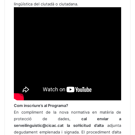
lingüística del ciutadà o ciutadana.
Com inscriure’s al Programa?
En compliment de la nova normativa en matèria de
protecció de dades,
cal enviar a
serveilinguistic@cicac.cat
la sol·licitud d’alta
adjunta
degudament emplenada i signada. El procediment d’alta