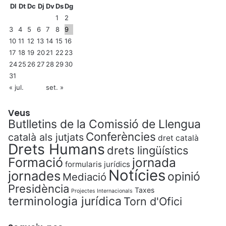
Dl
Dt
Dc
Dj
Dv
Ds
Dg
1
2
3
4
5
6
7
8
9
10
11
12
13
14
15
16
17
18
19
20
21
22
23
24
25
26
27
28
29
30
31
« jul.
set. »
Veus
Butlletins de la Comissió de Llengua
Conferències
català als jutjats
dret català
Drets Humans
drets lingüístics
Formació
jornada
formularis jurídics
Notícies
jornades
opinió
Mediació
Presidència
Taxes
Projectes Internacionals
terminologia jurídica
Torn d'Ofici