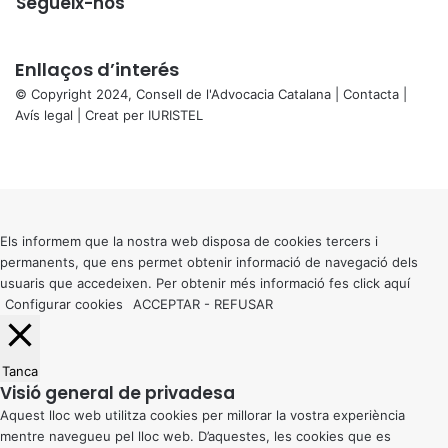
Segueix-nos
Enllaços d’interés
© Copyright 2024, Consell de l'Advocacia Catalana |
Contacta
|
Avís legal
| Creat per
IURISTEL
X
Facebook
X
WhatsApp
Telegram
Viber
Back
to
top
button
Els informem que la nostra web disposa de cookies tercers i
permanents, que ens permet obtenir informació de navegació dels
usuaris que accedeixen. Per obtenir més informació fes click
aquí
Configurar cookies
ACCEPTAR
-
REFUSAR
Tanca
Visió general de privadesa
Aquest lloc web utilitza cookies per millorar la vostra experiència
mentre navegueu pel lloc web. D’aquestes, les cookies que es