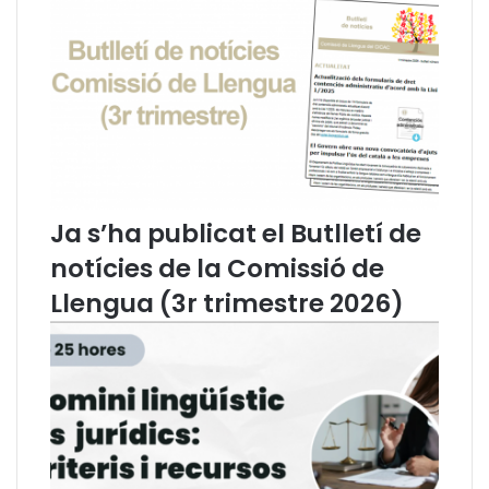
r
c
a
i
u
a
e
l
n
e
r
n
è
t
g
r
i
e
m
e
Ja s’ha publicat el Butlletí de
j
l
notícies de la Comissió de
u
C
r
o
Llengua (3r trimestre 2026)
í
n
d
s
i
e
c
l
d
l
e
d
l
e
’
l