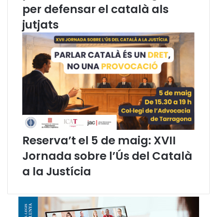
per defensar el català als
è
d
r
i
jutjats
i
t
a
o
s
r
o
i
c
a
i
l
a
v
l
L
e
x
Reserva’t el 5 de maig: XVII
Jornada sobre l’Ús del Català
a la Justícia