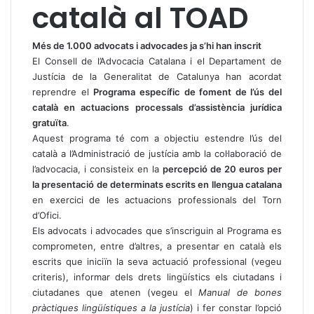
català al TOAD
Més de 1.000 advocats i advocades ja s’hi han inscrit
El Consell de l’Advocacia Catalana i el Departament de
Justícia de la Generalitat de Catalunya han acordat
reprendre el
Programa específic de foment de l’ús del
català en actuacions processals d’assistència jurídica
gratuïta
.
Aquest programa té com a objectiu estendre l’ús del
català a l’Administració de justícia amb la col·laboració de
l’advocacia, i consisteix en la
percepció de 20 euros per
la presentació de determinats escrits en llengua catalana
en exercici de les actuacions professionals del Torn
d’Ofici.
Els advocats i advocades que s’inscriguin al Programa es
comprometen, entre d’altres, a presentar en català els
escrits que iniciïn la seva actuació professional (vegeu
criteris
), informar dels drets lingüístics els ciutadans i
ciutadanes que atenen (vegeu el
Manual de bones
pràctiques lingüístiques a la justícia
) i fer constar l’opció