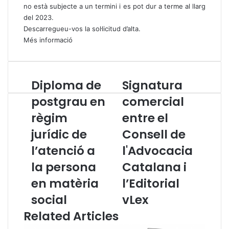
no està subjecte a un termini i es pot dur a terme al llarg
del 2023.
Descarregueu-vos la
sol·licitud d’alta
.
Més informació
Diploma de
Signatura
D
S
i
i
postgrau en
comercial
p
g
règim
entre el
l
n
o
a
jurídic de
Consell de
m
t
a
l’atenció a
u
l'Advocacia
d
r
la persona
Catalana i
e
a
p
c
en matèria
l’Editorial
o
o
social
vLex
s
m
t
e
Related Articles
g
r