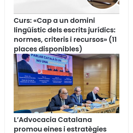
a
'
t
A
e
d
Curs: «Cap a un domini
n
v
c
o
lingüístic dels escrits jurídics:
i
c
normes, criteris i recursos» (11
ó
a
a
c
places disponibles)
l
i
a
a
p
C
e
a
r
t
s
a
o
l
n
a
a
n
e
a
n
i
L’Advocacia Catalana
m
l
a
’
promou eines i estratègies
t
E