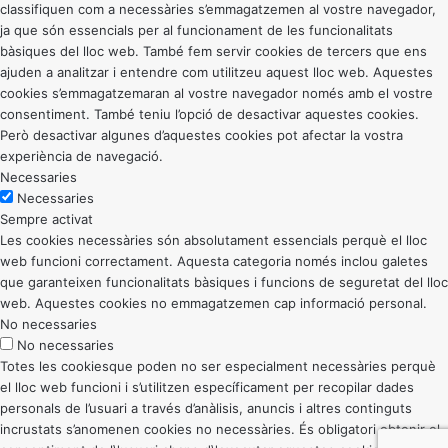
classifiquen com a necessàries s’emmagatzemen al vostre navegador,
ja que són essencials per al funcionament de les funcionalitats
bàsiques del lloc web. També fem servir cookies de tercers que ens
ajuden a analitzar i entendre com utilitzeu aquest lloc web. Aquestes
cookies s’emmagatzemaran al vostre navegador només amb el vostre
consentiment. També teniu l’opció de desactivar aquestes cookies.
Però desactivar algunes d’aquestes cookies pot afectar la vostra
experiència de navegació.
Necessaries
Necessaries
Sempre activat
Les cookies necessàries són absolutament essencials perquè el lloc
web funcioni correctament. Aquesta categoria només inclou galetes
que garanteixen funcionalitats bàsiques i funcions de seguretat del lloc
web. Aquestes cookies no emmagatzemen cap informació personal.
No necessaries
No necessaries
Totes les cookiesque poden no ser especialment necessàries perquè
el lloc web funcioni i s’utilitzen específicament per recopilar dades
personals de l’usuari a través d’anàlisis, anuncis i altres continguts
incrustats s’anomenen cookies no necessàries. És obligatori obtenir el