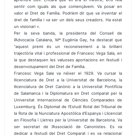
sentir com iguals als que començàvem. Va posar en
valor el Dret de Família. Podríem dir que
va inventar
el
dret de família i va ser un dels seus creadors. Ha estat
un visionari «.
Per la seva banda, la presidenta del Consell de
l’Advocacia Catalana, Mª Eugènia Gay, ha destacat que
“aquest premi és un reconeixement a la brillant
trajectòria vital i professional de Francesc Vega Sala, en
la que destaquen les valuoses aportacions en l’estudi i
desenvolupament del Dret de Família.
Francesc Vega Sala va néixer el 1929. Va cursar la
llicenciatura de Dret a la Universitat de Barcelona, ​​la
llicenciatura de Dret Canònic a la Universitat Pontifícia
de Salamanca i la Diplomatura en Dret comparat per la
Universitat Internacional de Ciències Comparades de
Luxemburg. És Diplomat de l’Estudi Rotal del Tribunal de
la Rota de la Nunciatura Apostòlica d’Espanya i Llicenciat
en Filosofia i Lletres per la Universitat de Barcelona. Va
ser secretari de l’Associació de Canonistes. Es va
dedicar a l’estudi del Dret Comparat i es va relacionar