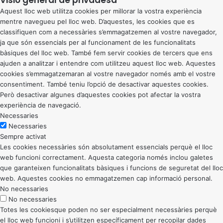
Visió general de privadesa
Aquest lloc web utilitza cookies per millorar la vostra experiència
mentre navegueu pel lloc web. D’aquestes, les cookies que es
classifiquen com a necessàries s’emmagatzemen al vostre navegador,
ja que són essencials per al funcionament de les funcionalitats
bàsiques del lloc web. També fem servir cookies de tercers que ens
ajuden a analitzar i entendre com utilitzeu aquest lloc web. Aquestes
cookies s’emmagatzemaran al vostre navegador només amb el vostre
consentiment. També teniu l’opció de desactivar aquestes cookies.
Però desactivar algunes d’aquestes cookies pot afectar la vostra
experiència de navegació.
Necessaries
Necessaries
Sempre activat
Les cookies necessàries són absolutament essencials perquè el lloc
web funcioni correctament. Aquesta categoria només inclou galetes
que garanteixen funcionalitats bàsiques i funcions de seguretat del lloc
web. Aquestes cookies no emmagatzemen cap informació personal.
No necessaries
No necessaries
Totes les cookiesque poden no ser especialment necessàries perquè
el lloc web funcioni i s’utilitzen específicament per recopilar dades