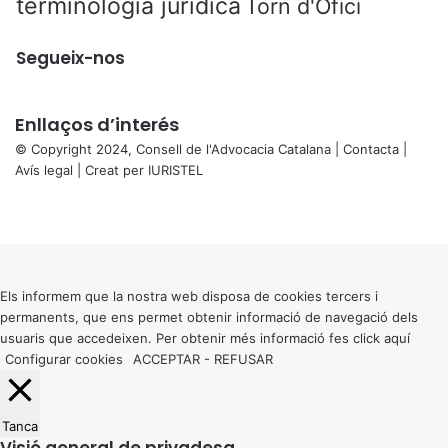
terminologia jurídica
Torn d'Ofici
Segueix-nos
Enllaços d’interés
© Copyright 2024, Consell de l'Advocacia Catalana |
Contacta
|
Avís legal
| Creat per
IURISTEL
X
Facebook
X
WhatsApp
Telegram
Viber
Back
to
top
button
Els informem que la nostra web disposa de cookies tercers i
permanents, que ens permet obtenir informació de navegació dels
usuaris que accedeixen. Per obtenir més informació fes click
aquí
Configurar cookies
ACCEPTAR
-
REFUSAR
Tanca