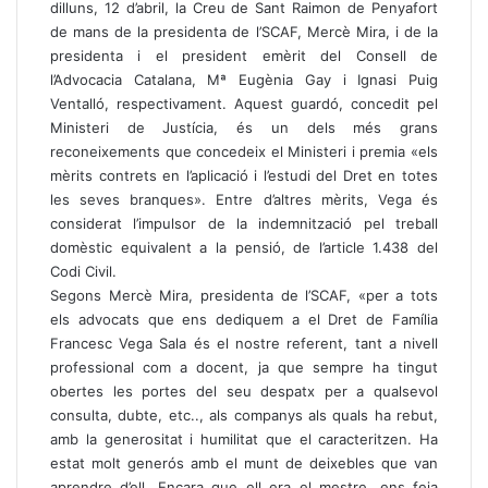
dilluns, 12 d’abril, la Creu de Sant Raimon de Penyafort
de mans de la presidenta de l’SCAF, Mercè Mira, i de la
presidenta i el president emèrit del Consell de
l’Advocacia Catalana, Mª Eugènia Gay i Ignasi Puig
Ventalló, respectivament. Aquest guardó, concedit pel
Ministeri de Justícia, és un dels més grans
reconeixements que concedeix el Ministeri i premia «els
mèrits contrets en l’aplicació i l’estudi del Dret en totes
les seves branques». Entre d’altres mèrits, Vega és
considerat l’impulsor de la indemnització pel treball
domèstic equivalent a la pensió, de l’article 1.438 del
Codi Civil.
Segons Mercè Mira, presidenta de l’SCAF, «per a tots
els advocats que ens dediquem a el Dret de Família
Francesc Vega Sala és el nostre referent, tant a nivell
professional com a docent, ja que sempre ha tingut
obertes les portes del seu despatx per a qualsevol
consulta, dubte, etc.., als companys als quals ha rebut,
amb la generositat i humilitat que el caracteritzen. Ha
estat molt generós amb el munt de deixebles que van
aprendre d’ell. Encara que ell era el mestre, ens feia