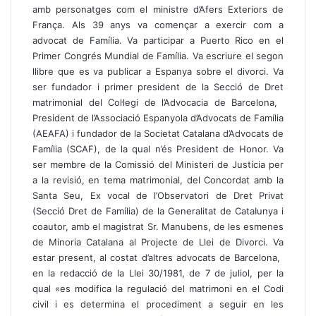
amb personatges com el ministre d’Afers Exteriors de
França. Als 39 anys va començar a exercir com a
advocat de Família. Va participar a Puerto Rico en el
Primer Congrés Mundial de Família. Va escriure el segon
llibre que es va publicar a Espanya sobre el divorci. Va
ser fundador i primer president de la Secció de Dret
matrimonial del Col·legi de l’Advocacia de Barcelona, ​​
President de l’Associació Espanyola d’Advocats de Família
(AEAFA) i fundador de la Societat Catalana d’Advocats de
Família (SCAF), de la qual n’és President de Honor. Va
ser membre de la Comissió del Ministeri de Justícia per
a la revisió, en tema matrimonial, del Concordat amb la
Santa Seu, Ex vocal de l’Observatori de Dret Privat
(Secció Dret de Família) de la Generalitat de CataIunya i
coautor, amb el magistrat Sr. Manubens, de les esmenes
de Minoria Catalana al Projecte de Llei de Divorci. Va
estar present, al costat d’altres advocats de Barcelona, ​​
en la redacció de la Llei 30/1981, de 7 de juliol, per la
qual «es modifica la regulació del matrimoni en el Codi
civil i es determina el procediment a seguir en les