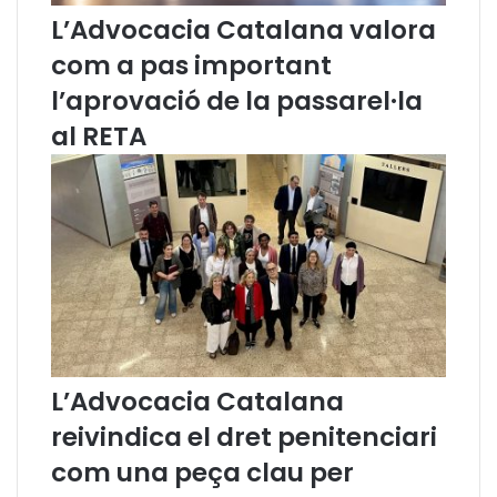
L’Advocacia Catalana valora
a
m
com a pas important
a
d
l’aprovació de la passarel·la
e
al RETA
f
o
m
e
n
t
d
e
l
c
a
L’Advocacia Catalana
t
a
reivindica el dret penitenciari
l
com una peça clau per
à
a