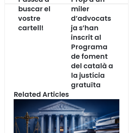
a
r
buscar el
miler
s
o
vostre
d’advocats
s
p
e
d
cartell!
ja s’han
u
’
a
u
inscrit al
b
n
Programa
u
m
s
i
de foment
c
l
del català a
a
e
r
r
la justícia
e
d
gratuïta
l
’
v
a
Related Articles
o
d
s
v
t
o
r
c
e
a
c
t