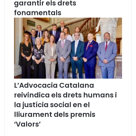
garantir els drets
l
a
fonamentals
j
u
s
t
í
c
i
a
g
r
a
L’Advocacia Catalana
t
reivindica els drets humans i
u
ï
la justícia social en el
t
lliurament dels premis
a
‘Valors’