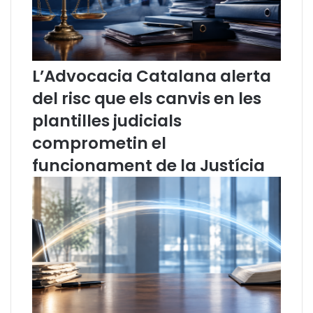
a
s
r
j
t
a
e
s
l
’
L’Advocacia Catalana alerta
l
h
!
a
del risc que els canvis en les
n
plantilles judicials
i
n
comprometin el
s
funcionament de la Justícia
c
r
i
t
a
l
P
r
o
g
r