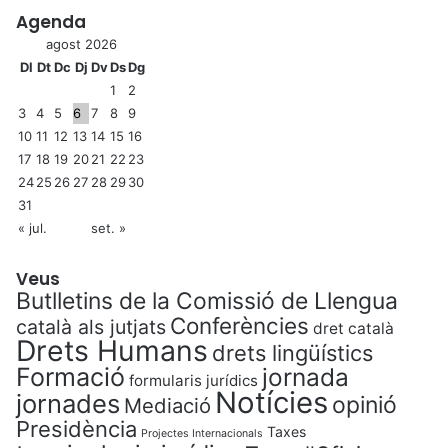
Agenda
agost 2026
Dl
Dt
Dc
Dj
Dv
Ds
Dg
1
2
3
4
5
6
7
8
9
10
11
12
13
14
15
16
17
18
19
20
21
22
23
24
25
26
27
28
29
30
31
« jul.
set. »
Veus
Butlletins de la Comissió de Llengua
Conferències
català als jutjats
dret català
Drets Humans
drets lingüístics
Formació
jornada
formularis jurídics
Notícies
jornades
opinió
Mediació
Presidència
Taxes
Projectes Internacionals