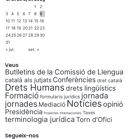
1
2
3
4
5
6
7
8
9
10
11
12
13
14
15
16
17
18
19
20
21
22
23
24
25
26
27
28
29
30
31
« jul.
set. »
Veus
Butlletins de la Comissió de Llengua
Conferències
català als jutjats
dret català
Drets Humans
drets lingüístics
Formació
jornada
formularis jurídics
Notícies
jornades
opinió
Mediació
Presidència
Taxes
Projectes Internacionals
terminologia jurídica
Torn d'Ofici
Segueix-nos