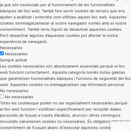
ja que són essencials per al funcionament de les funcionalitats
bàsiques del lloc web. També fem servir cookies de tercers que ens
ajuden a analitzar i entendre com utilitzeu aquest lloc web. Aquestes
cookies s’emmagatzemaran al vostre navegador només amb el vostre
consentiment. També teniu l’opció de desactivar aquestes cookies.
Però desactivar algunes d’aquestes cookies pot afectar la vostra
experiència de navegació.
Necessaries
Necessaries
Sempre activat
Les cookies necessàries són absolutament essencials perquè el lloc
web funcioni correctament. Aquesta categoria només inclou galetes
que garanteixen funcionalitats bàsiques i funcions de seguretat del lloc
web. Aquestes cookies no emmagatzemen cap informació personal.
No necessaries
No necessaries
Totes les cookiesque poden no ser especialment necessàries perquè
el lloc web funcioni i s’utilitzen específicament per recopilar dades
personals de l’usuari a través d’anàlisis, anuncis i altres continguts
incrustats s’anomenen cookies no necessàries. És obligatori obtenir el
consentiment de l\'usuari abans d\'executar aquestes cookies al vostre