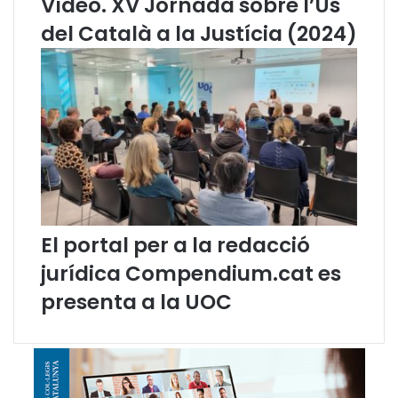
Vídeo. XV Jornada sobre l’Ús
l
d
del Català a la Justícia (2024)
i
i
n
(
g
a
ü
b
í
r
s
i
t
l
i
2
c
0
”
2
1
)
El portal per a la redacció
jurídica Compendium.cat es
presenta a la UOC