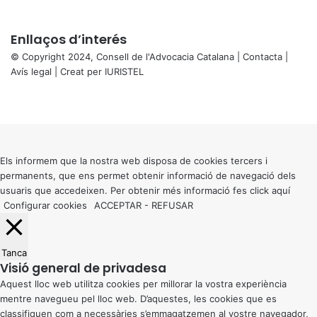
Enllaços d’interés
© Copyright 2024, Consell de l'Advocacia Catalana |
Contacta
|
Avís legal
| Creat per
IURISTEL
X
Facebook
X
WhatsApp
Telegram
Viber
Back
to
top
button
Els informem que la nostra web disposa de cookies tercers i
permanents, que ens permet obtenir informació de navegació dels
usuaris que accedeixen. Per obtenir més informació fes click
aquí
Configurar cookies
ACCEPTAR
-
REFUSAR
Tanca
Visió general de privadesa
Aquest lloc web utilitza cookies per millorar la vostra experiència
mentre navegueu pel lloc web. D’aquestes, les cookies que es
classifiquen com a necessàries s’emmagatzemen al vostre navegador,