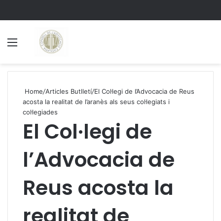
Menu
S
Home
/
Articles Butlletí
/
El Col·legi de l’Advocacia de Reus
acosta la realitat de l’aranès als seus col·legiats i
col·legiades
El Col·legi de
l’Advocacia de
Reus acosta la
realitat de