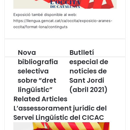
Exposició també disponible al web:
https://llengua.gencat.cat/ca/occita/exposicio-aranes-
occita/format-lona/continguts
Nova
Butlletí
N
B
o
u
bibliografia
especial de
v
t
selectiva
notícies de
a
l
b
l
sobre “dret
Sant Jordi
i
e
b
lingüístic”
t
(abril 2021)
l
í
Related Articles
i
e
o
s
L’assessorament jurídic del
g
p
Servei Lingüístic del CICAC
r
e
a
c