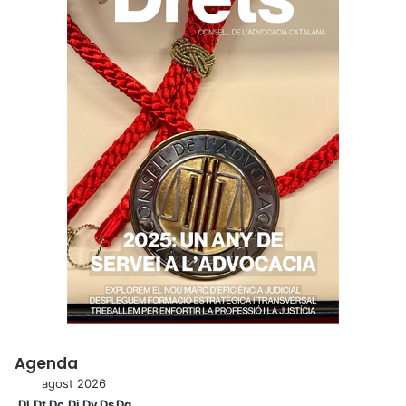
Agenda
agost 2026
Dl
Dt
Dc
Dj
Dv
Ds
Dg