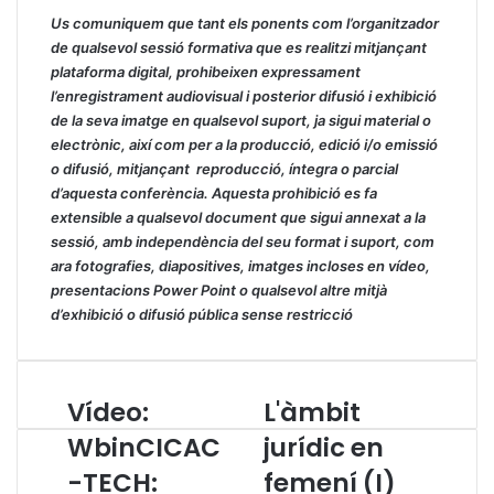
Us comuniquem que tant els ponents com l’organitzador
de qualsevol sessió formativa que es realitzi mitjançant
plataforma digital, prohibeixen expressament
l’enregistrament audiovisual i posterior difusió i exhibició
de la seva imatge en qualsevol suport, ja sigui material o
electrònic, així com per a la producció, edició i/o emissió
o difusió, mitjançant reproducció, íntegra o parcial
d’aquesta conferència. Aquesta prohibició es fa
extensible a qualsevol document que sigui annexat a la
sessió, amb independència del seu format i suport, com
ara fotografies, diapositives, imatges incloses en vídeo,
presentacions Power Point o qualsevol altre mitjà
d’exhibició o difusió pública sense restricció
Vídeo:
L'àmbit
V
L
í
'
WbinCICAC
jurídic en
d
à
-TECH:
femení (I)
e
m