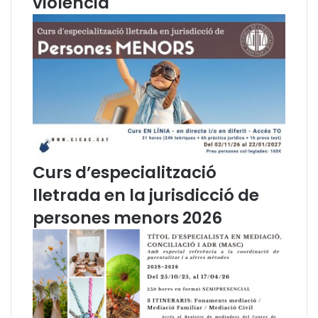
violència
I
N
S
.
S
e
r
à
l
a
m
Curs d’especialització
o
lletrada en la jurisdicció de
n
e
persones menors 2026
d
a
d
e
l
S
.