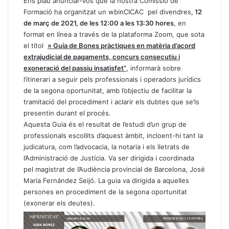
Ens plau anunciar-vos que la nostra Comissió de
Formació ha organitzat un wbinCICAC pel divendres,
12
de març de 2021, de les 12:00 a les 13:30 hores
, en
format en línea a través de la plataforma Zoom, que sota
el títol
» Guía de Bones pràctiques en matèria d’acord
extrajudicial de pagaments, concurs consecutiu i
exoneració del passiu insatisfet”
, informarà sobre
l’itinerari a seguir pels professionals i operadors jurídics
de la segona oportunitat, amb l’objectiu de facilitar la
tramitació del procediment i aclarir els dubtes que se’ls
presentin durant el procés.
Aquesta Guia és el resultat de l’estudi d’un grup de
professionals escollits d’aquest àmbit, incloent-hi tant la
judicatura, com l’advocacia, la notaria i els lletrats de
l’Administració de Justícia. Va ser dirigida i coordinada
pel magistrat de l’Audiència provincial de Barcelona, José
Maria Fernández Seijó. La guia va dirigida a aquelles
persones en procediment de la segona oportunitat
(exonerar els deutes).