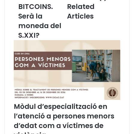
o
b
BITCOINS.
Related
:
i
W
Serà la
Articles
t
b
j
moneda del
i
u
n
r
S.XXI?
C
í
I
d
C
i
A
c
C
e
-
n
T
f
E
e
C
m
H
e
:
n
Mòdul d’especialització en
B
í
l’atenció a persones menors
I
(
T
I
d’edat com a víctimes de
C
)
O