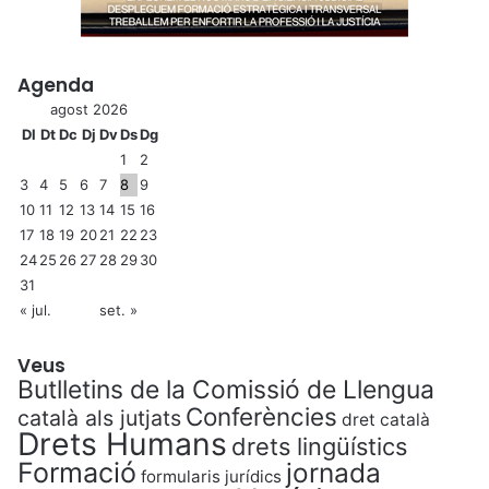
Agenda
agost 2026
Dl
Dt
Dc
Dj
Dv
Ds
Dg
1
2
3
4
5
6
7
8
9
10
11
12
13
14
15
16
17
18
19
20
21
22
23
24
25
26
27
28
29
30
31
« jul.
set. »
Veus
Butlletins de la Comissió de Llengua
Conferències
català als jutjats
dret català
Drets Humans
drets lingüístics
Formació
jornada
formularis jurídics