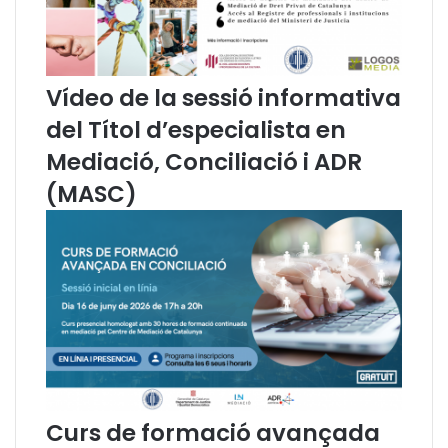
X
X
I
?
Vídeo de la sessió informativa
del Títol d’especialista en
Mediació, Conciliació i ADR
(MASC)
Curs de formació avançada