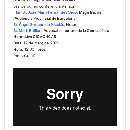
Les persones conferenciants, són:
Il·lm. Sr. José María Fernández Seijó
, Magistrat de
l’Audiència Provincial de Barcelona
Sr. Ángel Serrano de Nicolás
, Notari
Sr. Martí Batllori
, Advocat i membre de la Comissió de
Normativa CICAC-ICAB
Data:
12 de març de 2021
Hora:
12.00 hores
Preu
: Gratuït