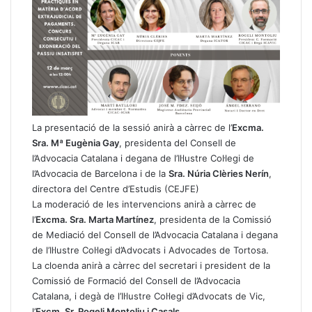
La presentació de la sessió anirà a càrrec de l’
Excma.
Sra. Mª Eugènia Gay
, presidenta del Consell de
l’Advocacia Catalana i degana de l’Il·lustre Col·legi de
l’Advocacia de Barcelona i de la
Sra. Núria Clèries Nerín
,
directora del Centre d’Estudis (CEJFE)
La moderació de les intervencions anirà a càrrec de
l’
Excma. Sra. Marta Martínez
, presidenta de la Comissió
de Mediació del Consell de l’Advocacia Catalana i degana
de l’Il·lustre Col·legi d’Advocats i Advocades de Tortosa.
La cloenda anirà a càrrec del secretari i president de la
Comissió de Formació del Consell de l’Advocacia
Catalana, i degà de l’Il·lustre Col·legi d’Advocats de Vic,
l’
Excm. Sr. Rogeli Montoliu i Casals
.