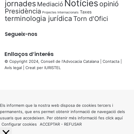
Notícies
jornades
opinió
Mediació
Presidència
Taxes
Projectes Internacionals
terminologia jurídica
Torn d'Ofici
Segueix-nos
Enllaços d’interés
© Copyright 2024, Consell de l'Advocacia Catalana |
Contacta
|
Avís legal
| Creat per
IURISTEL
X
Facebook
X
WhatsApp
Telegram
Viber
Back
to
top
button
Els informem que la nostra web disposa de cookies tercers i
permanents, que ens permet obtenir informació de navegació dels
usuaris que accedeixen. Per obtenir més informació fes click
aquí
Configurar cookies
ACCEPTAR
-
REFUSAR