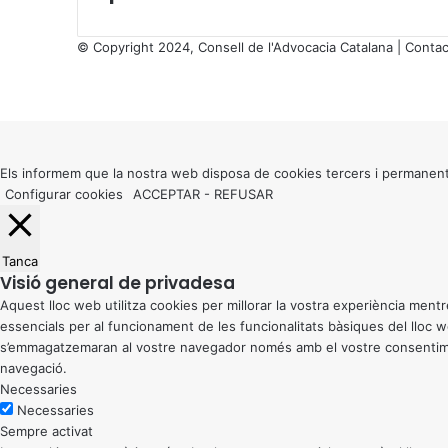
r
s
© Copyright 2024, Consell de l'Advocacia Catalana |
Contac
e
X
c
Facebook
X
WhatsApp
Telegram
Viber
u
Back
t
to
i
top
o
button
Els informem que la nostra web disposa de cookies tercers i permanent
n
Configurar cookies
ACCEPTAR
-
REFUSAR
i
s
Tanca
Visió general de privadesa
Aquest lloc web utilitza cookies per millorar la vostra experiència me
essencials per al funcionament de les funcionalitats bàsiques del lloc
s’emmagatzemaran al vostre navegador només amb el vostre consentiment
navegació.
Necessaries
Necessaries
Sempre activat