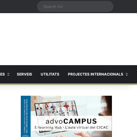
X
Search
for
EES
SERVEIS
UTILITATS
PROJECTES INTERNACIONALS