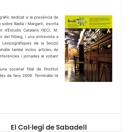
àfic dedicat a la presència de
 sobre Badia i Margarit, escrita
ut d’Estudis Catalans (IEC), M.
del filòleg, i una entrevista a
s Lexicogràfiques de la Secció
inàlia
també inclou articles de
nferències i jornades al voltant
a societat filial de l’Institut
 des de l’any 2009.
Terminàlia
té
El Col·legi de Sabadell
E
l