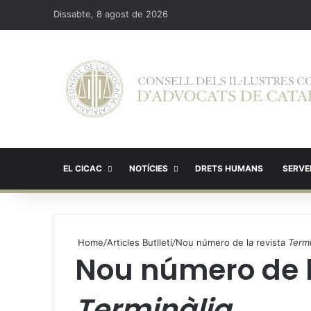
Dissabte, 8 agost de 2026
EL CICAC
NOTÍCIES
DRETS HUMANS
SERVEI
Home
/
Articles Butlletí
/
Nou número de la revista
Termi
Nou número de l
Terminàlia