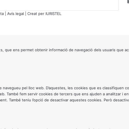
ta
|
Avís legal
| Creat per
IURISTEL
s, que ens permet obtenir informació de navegació dels usuaris que ac
ntre navegueu pel lloc web. D’aquestes, les cookies que es classifiquen
 web. També fem servir cookies de tercers que ens ajuden a analitzar i 
. També teniu l’opció de desactivar aquestes cookies. Però desactivar