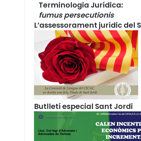
p
m
A
r
v
Terminologia Jurídica:
u
p
a
i
fumus persecutionis
a
p
m
a
p
E
L’assessorament jurídic del S
u
m
n
a
t
i
a
l
l
p
o
r
t
a
l
T
Butlletí especial Sant Jordi
e
r
m
i
n
o