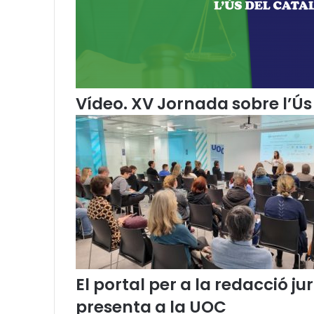
l
o
g
i
a
J
u
Vídeo. XV Jornada sobre l’Ús 
r
í
d
i
c
a
:
f
u
m
u
s
El portal per a la redacció 
p
presenta a la UOC
e