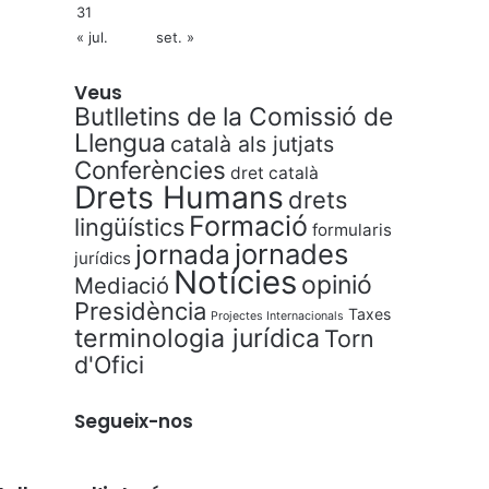
31
« jul.
set. »
Veus
Butlletins de la Comissió de
Llengua
català als jutjats
Conferències
dret català
Drets Humans
drets
Formació
lingüístics
formularis
jornades
jornada
jurídics
Notícies
opinió
Mediació
Presidència
Taxes
Projectes Internacionals
terminologia jurídica
Torn
d'Ofici
Segueix-nos