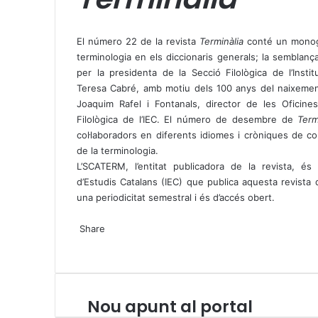
X
W
T
h
e
El
número 22 de la revista
Terminàlia
conté un monogr
a
l
terminologia en els diccionaris generals; la semblança
t
e
per la presidenta de la Secció Filològica de l’Instit
s
g
Teresa Cabré, amb motiu dels 100 anys del naixement 
A
r
Joaquim Rafel i Fontanals, director de les Oficine
p
a
Filològica de l’IEC. El número de desembre de
Term
p
m
col·laboradors en diferents idiomes i cròniques de co
de la terminologia.
L’SCATERM, l’entitat publicadora de la revista, és un
d’Estudis Catalans (IEC) que publica aquesta revista
una periodicitat semestral i és d’accés obert.
X
W
T
Share
h
e
X
a
l
W
T
S
P
t
e
h
e
h
r
s
g
a
l
a
i
A
r
t
e
r
n
Nou apunt al portal
N
p
a
s
g
e
t
o