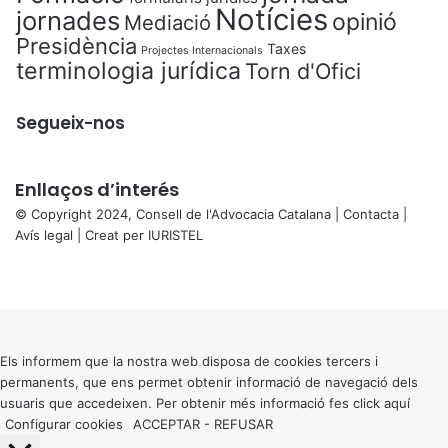
Notícies
jornades
opinió
Mediació
Presidència
Taxes
Projectes Internacionals
terminologia jurídica
Torn d'Ofici
Segueix-nos
Enllaços d’interés
© Copyright 2024, Consell de l'Advocacia Catalana |
Contacta
|
Avís legal
| Creat per
IURISTEL
X
Facebook
X
WhatsApp
Telegram
Viber
Back
to
top
button
Els informem que la nostra web disposa de cookies tercers i
permanents, que ens permet obtenir informació de navegació dels
usuaris que accedeixen. Per obtenir més informació fes click
aquí
Configurar cookies
ACCEPTAR
-
REFUSAR