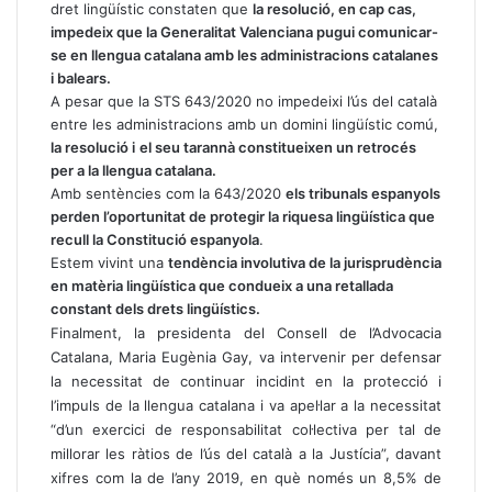
dret lingüístic constaten que
la resolució, en cap cas,
impedeix que la Generalitat Valenciana pugui comunicar-
se en llengua catalana amb les administracions catalanes
i balears.
A pesar que la STS 643/2020 no impedeixi l’ús del català
entre les administracions amb un domini lingüístic comú,
la resolució i
el seu tarannà constitueixen un retrocés
per a la llengua catalana.
Amb sentències com la 643/2020
els tribunals espanyols
perden l’oportunitat de protegir la riquesa lingüística que
recull la Constitució espanyola
.
Estem vivint una
tendència involutiva de la jurisprudència
en matèria lingüística que condueix a una retallada
constant dels drets lingüístics.
Finalment, la presidenta del Consell de l’Advocacia
Catalana, Maria Eugènia Gay, va intervenir per defensar
la necessitat de continuar incidint en la protecció i
l’impuls de la llengua catalana i va apel·lar a la necessitat
“d’un exercici de responsabilitat col·lectiva per tal de
millorar les ràtios de l’ús del català a la Justícia”, davant
xifres com la de l’any 2019, en què només un 8,5% de