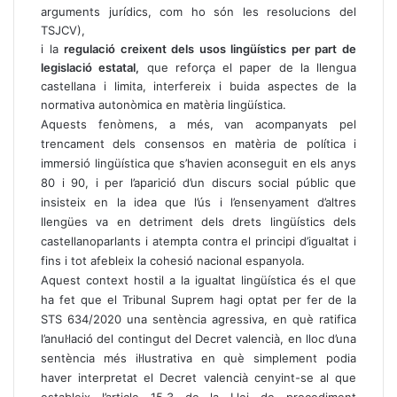
arguments jurídics, com ho són les resolucions del
TSJCV),
i la
regulació creixent dels usos lingüístics per part de
legislació estatal,
que reforça el paper de la llengua
castellana i limita, interfereix i buida aspectes de la
normativa autonòmica en matèria lingüística.
Aquests fenòmens, a més, van acompanyats pel
trencament dels consensos en matèria de política i
immersió lingüística que s’havien aconseguit en els anys
80 i 90, i per l’aparició d’un discurs social públic que
insisteix en la idea que l’ús i l’ensenyament d’altres
llengües va en detriment dels drets lingüístics dels
castellanoparlants i atempta contra el principi d’igualtat i
fins i tot afebleix la cohesió nacional espanyola.
Aquest context hostil a la igualtat lingüística és el que
ha fet que el Tribunal Suprem hagi optat per fer de la
STS 634/2020 una sentència agressiva, en què ratifica
l’anul·lació del contingut del Decret valencià, en lloc d’una
sentència més il·lustrativa en què simplement podia
haver interpretat el Decret valencià cenyint-se al que
estableix l’article 15.3 de la Llei de procediment