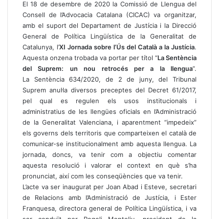
El 18 de desembre de 2020 la Comissió de Llengua del
Consell de l’Advocacia Catalana (CICAC) va organitzar,
amb el suport del Departament de Justícia i la Direcció
General de Política Lingüística de la Generalitat de
Catalunya, l’
XI Jornada sobre l’Ús del Català a la Justícia
.
Aquesta onzena trobada va portar per títol “
La Sentència
del Suprem: un nou retrocés per a la llengua
”.
La
Sentència 634/2020, de 2 de juny, del Tribunal
Suprem
anul·la diversos preceptes del
Decret 61/2017
,
pel qual es regulen els usos institucionals i
administratius de les llengües oficials en l’Administració
de la Generalitat Valenciana, i aparentment “impedeix”
els governs dels territoris que comparteixen el català de
comunicar-se institucionalment amb aquesta llengua. La
jornada, doncs, va tenir com a objectiu comentar
aquesta resolució i valorar el context en què s’ha
pronunciat, així com les conseqüències que va tenir.
L’acte va ser inaugurat per Joan Abad i Esteve, secretari
de Relacions amb l’Administració de Justícia, i Ester
Franquesa, directora general de Política Lingüística, i va