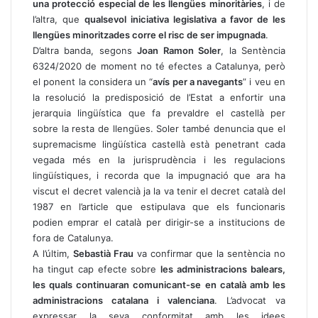
una protecció especial de les llengües minoritàries
, i de
l’altra, que
qualsevol iniciativa legislativa a favor de les
llengües minoritzades corre el risc de ser impugnada
.
D’altra banda, segons
Joan Ramon Soler
, la Sentència
6324/2020 de moment no té efectes a Catalunya, però
el ponent la considera un “
avís per a navegants
” i veu en
la resolució la predisposició de l’Estat a enfortir una
jerarquia lingüística que fa prevaldre el castellà per
sobre la resta de llengües. Soler també denuncia que el
supremacisme lingüística castellà està penetrant cada
vegada més en la jurisprudència i les regulacions
lingüístiques, i recorda que la impugnació que ara ha
viscut el decret valencià ja la va tenir el decret català del
1987 en l’article que estipulava que els funcionaris
podien emprar el català per dirigir-se a institucions de
fora de Catalunya.
A l’últim,
Sebastià Frau
va confirmar que la sentència no
ha tingut cap efecte sobre
les administracions balears,
les quals continuaran comunicant-se en català amb les
administracions catalana i valenciana
. L’advocat va
expressar la seva conformitat amb les idees