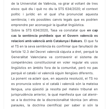
de la Universitat de València, va girar al voltant de tres
eixos: què diu i què no diu la STS 634/2020; el context
polític i jurídic en el qual s’ha pronunciat aquesta
sentència; i els possibles canvis legals que es podrien
emprendre per aconseguir la igualtat lingüística.
Sobre la STS 634/2020, Tasa va constatar que
en cap
cas la sentència prohibeix que el Govern valencià es
relacioni amb valencià amb Catalunya i Balears
. El que fa
el TS en la seva sentència és confirmar que l’anul·lació de
l’article 12.3 del Decret valencià s’ajusta a dret, perquè la
Generalitat Valenciana va contravenir el sistema de
competències constitucional en voler regular els usos
lingüístics en àmbits fora de la comunitat, però no pas
perquè el català i el valencià siguin llengües diferents.
La ponent va aclarir que, en aquesta resolució, el TS no
es pronuncia sobre si el català i valencià són la mateixa
llengua, una qüestió ja resolta pel mateix tribunal en
jurisprudència anterior, la qual manifesta que cal atenir-
se a la doctrina de la discrecionalitat tècnica (en altres
paraules, la doctrina científica) per saber si són la