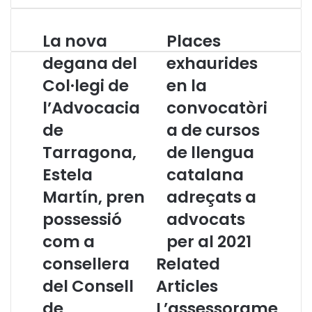
La nova
Places
L
P
a
l
degana del
exhaurides
n
a
Col·legi de
en la
o
c
v
e
l’Advocacia
convocatòri
a
s
d
de
e
a de cursos
e
x
Tarragona,
de llengua
g
h
a
a
Estela
catalana
n
u
Martín, pren
adreçats a
a
r
d
i
possessió
advocats
e
d
com a
per al 2021
l
e
C
s
consellera
Related
o
e
del Consell
Articles
l
n
·
l
de
L’assessorame