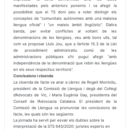
manifestades pels anteriors ponents i va afegir la
possibilitat que el TS doni peu a voler distingir els
conceptes de “comunitats autònomes amb una mateixa
llengua oficial” i “un mateix àmbit lingüístic”. D’altra
banda, per evitar conflictes al voltant de les
denominacions de les llengües, veu amb bons ulls, tal
com va proposar Lluís Jou, que a l’article 15.3 de la Llei
de procediment administratiu comú de les
administracions públiques s’hi pugui afegir “amb
independència de la denominació que rebin les llengües
en els seus respectius territoris”.
Conclusions i cloenda
La cloenda de l’acte va anar a càrrec de Rogeli Montoliu,
president de la Comissió de Llengua i degà del Col·legi
d’Advocats de Vic, i Maria Eugènia Gay, presidenta del
Consell de l’Advocacia Catalana. El president de la
Comissió de Llengua va pronunciar les conclusions de
l’acte, les quals són les següents:
La jornada ha servit per esvair els dubtes sobre la
interpretació de la STS 643/2020: juristes experts en