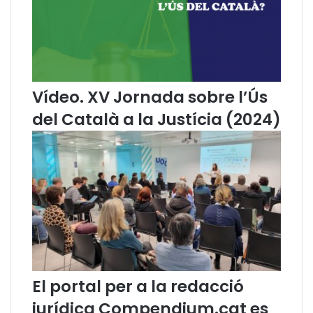
r
e
a
l
g
l
o
e
n
n
a
g
Vídeo. XV Jornada sobre l’Ús
,
u
del Català a la Justícia (2024)
E
a
s
c
t
a
e
t
l
a
a
l
M
a
a
n
r
a
t
a
í
d
n
r
El portal per a la redacció
,
e
jurídica Compendium.cat es
p
ç