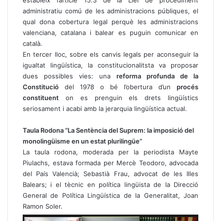
administratiu comú de les administracions públiques, el
qual dona cobertura legal perquè les administracions
valenciana, catalana i balear es puguin comunicar en
català.
En tercer lloc, sobre els canvis legals per aconseguir la
igualtat lingüística, la constitucionalitsta va proposar
dues possibles vies: una
reforma profunda de la
Constitució
del 1978 o bé l’obertura d’un
procés
constituent
on es prenguin els drets lingüístics
seriosament i acabi amb la jerarquia lingüística actual.
Taula Rodona “La Sentència del Suprem: la imposició del
monolingüisme en un estat plurilingüe”
La taula rodona, moderada per la periodista Mayte
Piulachs, estava formada per Mercè Teodoro, advocada
del País Valencià; Sebastià Frau, advocat de les Illes
Balears; i el tècnic en política lingüista de la Direcció
General de Política Lingüística de la Generalitat, Joan
Ramon Soler.