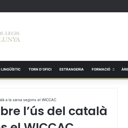
 LINGÜÍSTIC
TORN D’OFICI
ESTRANGERIA
FORMACIÓ
ÀR
talà a la xarxa segons el WICCAC
bre l’ús del català
ns el WICCAC