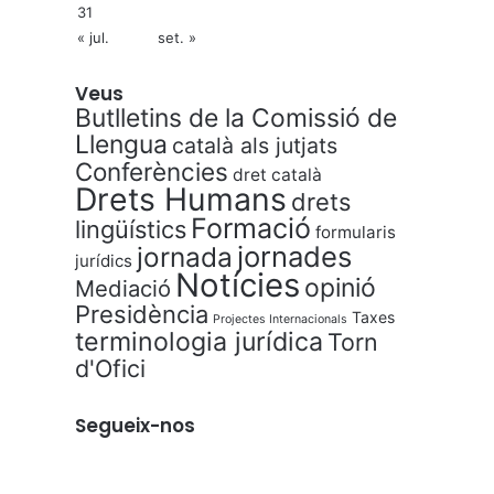
31
« jul.
set. »
Veus
Butlletins de la Comissió de
Llengua
català als jutjats
Conferències
dret català
Drets Humans
drets
Formació
lingüístics
formularis
jornades
jornada
jurídics
Notícies
opinió
Mediació
Presidència
Taxes
Projectes Internacionals
terminologia jurídica
Torn
d'Ofici
Segueix-nos