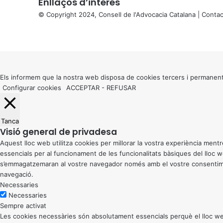
Enllaços d’interés
© Copyright 2024, Consell de l'Advocacia Catalana |
Contac
X
Facebook
X
WhatsApp
Telegram
Viber
Back
to
top
button
Els informem que la nostra web disposa de cookies tercers i permanent
Configurar cookies
ACCEPTAR
-
REFUSAR
Tanca
Visió general de privadesa
Aquest lloc web utilitza cookies per millorar la vostra experiència me
essencials per al funcionament de les funcionalitats bàsiques del lloc
s’emmagatzemaran al vostre navegador només amb el vostre consentiment
navegació.
Necessaries
Necessaries
Sempre activat
Les cookies necessàries són absolutament essencials perquè el lloc web