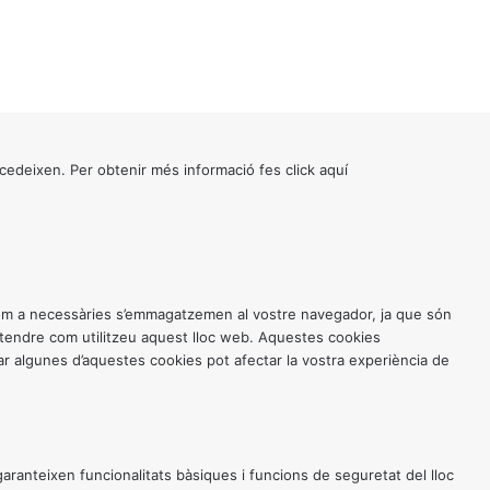
cedeixen. Per obtenir més informació fes click
aquí
 com a necessàries s’emmagatzemen al vostre navegador, ja que són
entendre com utilitzeu aquest lloc web. Aquestes cookies
 algunes d’aquestes cookies pot afectar la vostra experiència de
anteixen funcionalitats bàsiques i funcions de seguretat del lloc