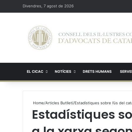
Divendres, 7 agost de 2026
EL CICAC
NOTÍCIES
DRETS HUMANS
SERVEI
Home
/
Articles Butlletí
/
Estadístiques sobre l’ús del ca
Estadístiques so
a la xarxa sego