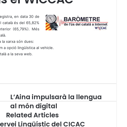
registra, en data 30 de
l català és del 65,82%
nterior (65,79%).
Més
alà
.
a la xarxa són dues:
 a opció lingüística al vehicle.
talà a la seva web.
L’Aina impulsarà la llengua
L
’
al món digital
A
Related Articles
i
n
ervei Lingüístic del CICAC
a