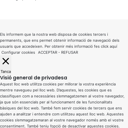
X
Facebook
X
WhatsApp
Telegram
Viber
Back
to
top
button
Els informem que la nostra web disposa de cookies tercers i
permanents, que ens permet obtenir informació de navegació dels
usuaris que accedeixen. Per obtenir més informació fes click
aquí
Configurar cookies
ACCEPTAR
-
REFUSAR
Tanca
Visió general de privadesa
Aquest lloc web utilitza cookies per millorar la vostra experiència
mentre navegueu pel lloc web. D’aquestes, les cookies que es
classifiquen com a necessàries s’emmagatzemen al vostre navegador,
ja que són essencials per al funcionament de les funcionalitats
bàsiques del lloc web. També fem servir cookies de tercers que ens
ajuden a analitzar i entendre com utilitzeu aquest lloc web. Aquestes
cookies s’emmagatzemaran al vostre navegador només amb el vostre
consentiment. També teniu l’opció de desactivar aquestes cookies.