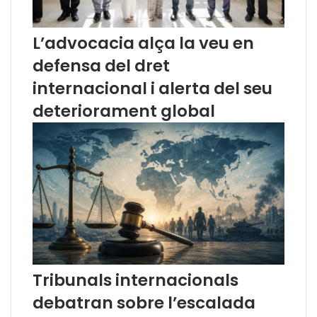
l
a
e
n
L’advocacia alça la veu en
t
è
í
s
defensa del dret
d
,
internacional i alerta del seu
e
l
n
'
deteriorament global
o
o
t
c
í
c
c
i
i
t
e
à
s
d
d
e
e
C
l
a
a
t
Tribunals internacionals
C
a
o
l
debatran sobre l’escalada
m
u