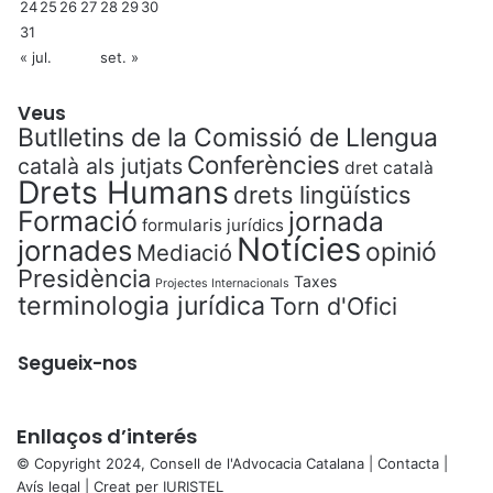
24
25
26
27
28
29
30
31
« jul.
set. »
Veus
Butlletins de la Comissió de Llengua
Conferències
català als jutjats
dret català
Drets Humans
drets lingüístics
Formació
jornada
formularis jurídics
Notícies
jornades
opinió
Mediació
Presidència
Taxes
Projectes Internacionals
terminologia jurídica
Torn d'Ofici
Segueix-nos
Enllaços d’interés
© Copyright 2024, Consell de l'Advocacia Catalana |
Contacta
|
Avís legal
| Creat per
IURISTEL