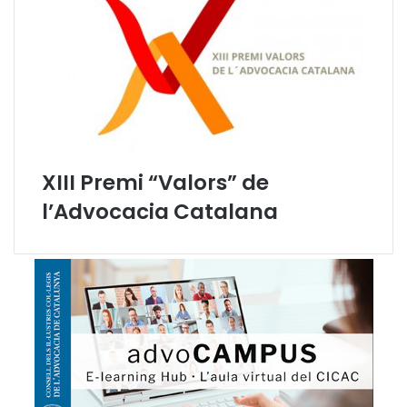
m
a
i
g
XIII Premi “Valors” de
l’Advocacia Catalana