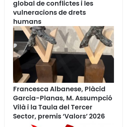
global de conflictes i les
i
n
s
y
vulneracions de drets
s
a
humans
i
”
ó
d
e
L
l
e
n
g
u
a
d
Francesca Albanese, Plàcid
e
Garcia-Planas, M. Assumpció
l
m
Vilà i la Taula del Tercer
e
Sector, premis ‘Valors’ 2026
s
d
e