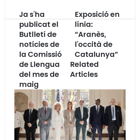
Ja s'ha
Exposició en
J
E
a
x
publicat el
línia:
s
p
Butlletí de
“Aranès,
'
o
h
s
notícies de
l'occità de
a
i
p
la Comissió
c
Catalunya”
u
i
de Llengua
Related
b
ó
l
e
del mes de
Articles
i
n
maig
c
l
a
í
t
n
e
i
l
a
B
:
u
“
t
A
l
r