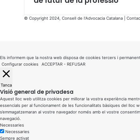
de futur de la professió
t
s
d
© Copyright 2024, Consell de l'Advocacia Catalana |
Contac
e
X
f
Facebook
X
WhatsApp
Telegram
Viber
o
Back
r
to
m
top
a
button
Els informem que la nostra web disposa de cookies tercers i permanent
t
Configurar cookies
ACCEPTAR
-
REFUSAR
e
l
e
Tanca
m
Visió general de privadesa
à
Aquest lloc web utilitza cookies per millorar la vostra experiència me
t
essencials per al funcionament de les funcionalitats bàsiques del lloc
i
s’emmagatzemaran al vostre navegador només amb el vostre consentiment
c
navegació.
a
Necessaries
a
Necessaries
p
Sempre activat
a