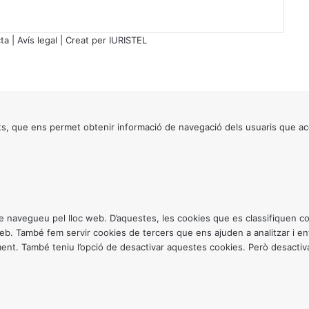
ta
|
Avís legal
| Creat per
IURISTEL
s, que ens permet obtenir informació de navegació dels usuaris que ac
ntre navegueu pel lloc web. D’aquestes, les cookies que es classifiquen
 web. També fem servir cookies de tercers que ens ajuden a analitzar i 
. També teniu l’opció de desactivar aquestes cookies. Però desactivar