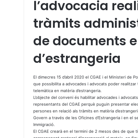
l’advocacia reali
tràmits administ
de documents e
d’estrangeria
X
W
T
h
e
El dimecres 15 d’abril 2020 el CGAE i el Ministeri de Po
a
l
que possibilita a advocades i advocats poder realitzar
t
e
telemàtica en matèria d’estrangeria.
s
g
L’objecte del conveni és habilitar advocades i advocats 
A
r
representants del CGAE perquè puguin presentar ele
p
a
persones en relació als tràmits en matèria d’estrangeri
p
m
Govern a través de les Oficines d’Estrangeria i en el 
Immigració.
El CGAE crearà en el termini de 2 mesos des de que ti