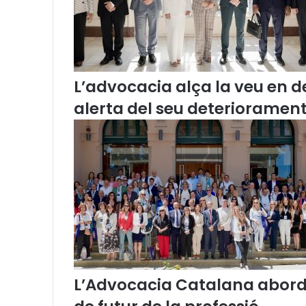
r
i
t
s
i
d
L’advocacia alça la veu en de
e
alerta del seu deteriorament
m
a
n
d
e
s
a
l
s
j
u
t
L’Advocacia Catalana aborda
j
a