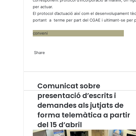
corresponent protocol d’incorporació al mateix, on figur
per actuar.
El protocol d’actuació així com el desenvolupament tècn
portant a terme per part del CGAE i ultimant-se per p
conveni
X
W
T
Share
h
e
X
a
l
W
T
S
P
t
e
h
e
h
r
s
g
a
l
a
i
A
r
t
e
r
n
Comunicat sobre
C
p
a
s
g
e
t
o
p
m
A
r
v
presentació d’escrits i
m
p
a
i
demandes als jutjats de
u
p
m
a
n
E
forma telemàtica a partir
i
m
c
del 15 d’abril
a
a
i
t
l