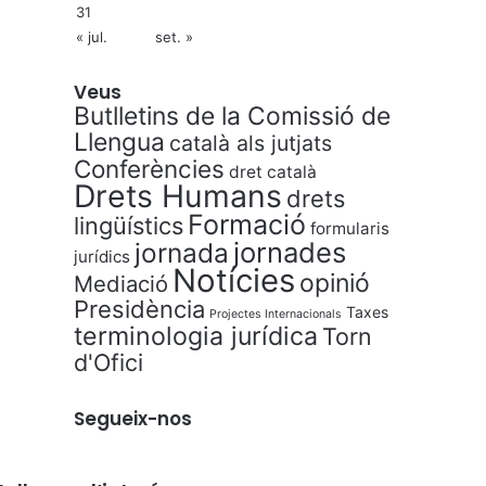
31
« jul.
set. »
Veus
Butlletins de la Comissió de
Llengua
català als jutjats
Conferències
dret català
Drets Humans
drets
Formació
lingüístics
formularis
jornades
jornada
jurídics
Notícies
opinió
Mediació
Presidència
Taxes
Projectes Internacionals
terminologia jurídica
Torn
d'Ofici
Segueix-nos