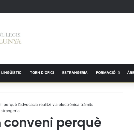
 LINGÜÍSTIC
TORN D’OFICI
ESTRANGERIA
FORMACIÓ
ÀR
 perquè l’advocacia realitzi via electrònica tràmits
estrangeria
n conveni perquè