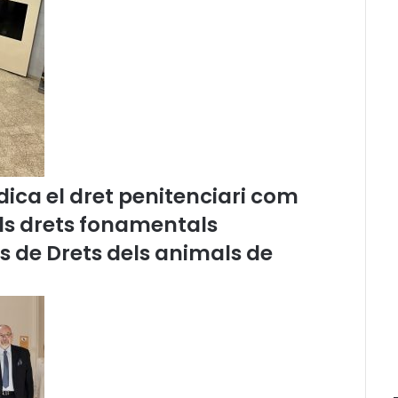
b
i
n
a
r
s
g
r
a
t
ica el dret penitenciari com
u
els drets fonamentals
ï
t
és de Drets dels animals de
s