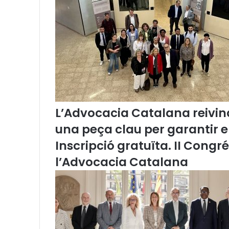
s
o
b
r
e
p
r
e
s
e
L’Advocacia Catalana reivind
n
una peça clau per garantir 
t
a
Inscripció gratuïta. II Congr
c
l’Advocacia Catalana
i
ó
d
’
e
s
c