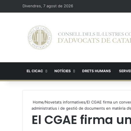
Divendres, 7 agost de 2026
EL CICAC
NOTÍCIES
DRETS HUMANS
SERVEI
Home
/
Novetats informatives
/
El CGAE firma un conveni
administratius i de gestió de documents en matèria d’
El CGAE firma u