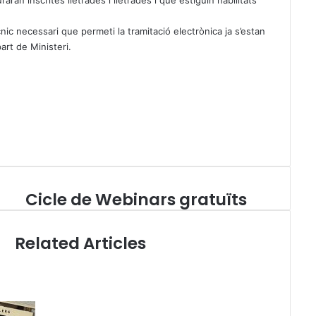
aran inscrites lletrades i lletrades i que estiguin habilitats
ic necessari que permeti la tramitació electrònica ja s’estan
art de Ministeri.
Cicle de Webinars gratuïts
C
i
c
Related Articles
l
e
d
e
W
e