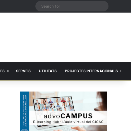
X
Search
for
EES
SERVEIS
UTILITATS
PROJECTES INTERNACIONALS