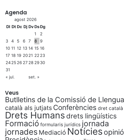
Agenda
agost 2026
Dl
Dt
Dc
Dj
Dv
Ds
Dg
1
2
3
4
5
6
7
8
9
10
11
12
13
14
15
16
17
18
19
20
21
22
23
24
25
26
27
28
29
30
31
« jul.
set. »
Veus
Butlletins de la Comissió de Llengua
Conferències
català als jutjats
dret català
Drets Humans
drets lingüístics
Formació
jornada
formularis jurídics
Notícies
jornades
opinió
Mediació
Presidència