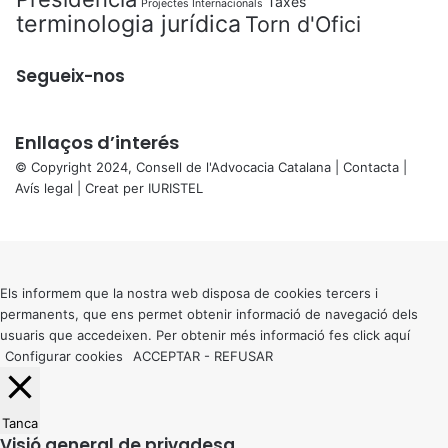
Taxes
Projectes Internacionals
terminologia jurídica
Torn d'Ofici
Segueix-nos
Enllaços d’interés
© Copyright 2024, Consell de l'Advocacia Catalana |
Contacta
|
Avís legal
| Creat per
IURISTEL
X
Back
to
top
button
Els informem que la nostra web disposa de cookies tercers i
permanents, que ens permet obtenir informació de navegació dels
usuaris que accedeixen. Per obtenir més informació fes click
aquí
Configurar cookies
ACCEPTAR
-
REFUSAR
Tanca
Visió general de privadesa