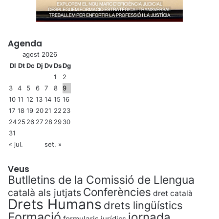
Agenda
agost 2026
Dl
Dt
Dc
Dj
Dv
Ds
Dg
1
2
3
4
5
6
7
8
9
10
11
12
13
14
15
16
17
18
19
20
21
22
23
24
25
26
27
28
29
30
31
« jul.
set. »
Veus
Butlletins de la Comissió de Llengua
Conferències
català als jutjats
dret català
Drets Humans
drets lingüístics
Formació
jornada
formularis jurídics