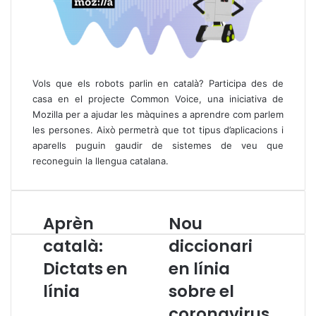
Vols que els robots parlin en català? Participa des de
casa en el projecte
Common Voice
, una iniciativa de
Mozilla per a ajudar les màquines a aprendre com parlem
les persones. Això permetrà que tot tipus d’aplicacions i
aparells puguin gaudir de sistemes de veu que
reconeguin la llengua catalana.
Aprèn
Nou
A
N
p
o
català:
diccionari
r
u
Dictats en
en línia
è
d
n
i
línia
sobre el
c
c
a
c
coronavirus