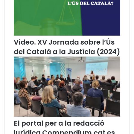
o
r
o
n
a
v
i
Vídeo. XV Jornada sobre l’Ús
r
del Català a la Justícia (2024)
u
s
El portal per a la redacció
jurídica Compendium.cat es