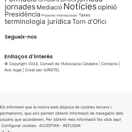
Notícies
jornades
opinió
Mediació
Presidència
Taxes
Projectes Internacionals
terminologia jurídica
Torn d'Ofici
Segueix-nos
Enllaços d’interés
© Copyright 2024, Consell de l'Advocacia Catalana |
Contacta
|
Avís legal
| Creat per
IURISTEL
X
Facebook
X
WhatsApp
Telegram
Viber
Back
to
top
button
Els informem que la nostra web disposa de cookies tercers i
permanents, que ens permet obtenir informació de navegació dels
usuaris que accedeixen. Per obtenir més informació fes click
aquí
Configurar cookies
ACCEPTAR
-
REFUSAR