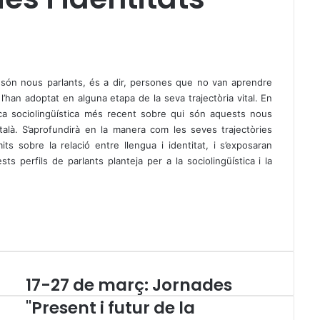
ls són nous parlants, és a dir, persones que no van aprendre
 l’han adoptat en alguna etapa de la seva trajectòria vital. En
rca sociolingüística més recent sobre qui són aquests nous
alà. S’aprofundirà en la manera com les seves trajectòries
s sobre la relació entre llengua i identitat, i s’exposaran
 perfils de parlants planteja per a la sociolingüística i la
17-27 de març: Jornades
1
7
"Present i futur de la
-