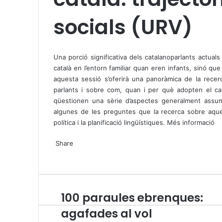
socials (URV)
X
W
T
h
e
Una porció significativa dels catalanoparlants actua
a
l
català en l’entorn familiar quan eren infants, sinó que
t
e
aquesta sessió s’oferirà una panoràmica de la rece
s
g
parlants i sobre com, quan i per què adopten el cat
A
r
qüestionen una sèrie d’aspectes generalment assumit
p
a
algunes de les preguntes que la recerca sobre aquests
p
m
política i la planificació lingüístiques.
Més informació
X
W
T
Share
h
e
X
a
l
W
T
S
P
t
e
h
e
h
r
s
g
a
l
a
i
A
r
t
e
r
n
100 paraules ebrenques:
1
p
a
s
g
e
t
0
p
m
A
r
v
agafades al vol
0
p
a
i