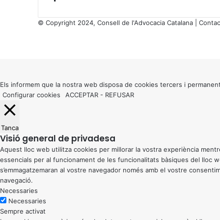
© Copyright 2024, Consell de l'Advocacia Catalana |
Contac
X
Facebook
X
WhatsApp
Telegram
Viber
Back
to
top
button
Els informem que la nostra web disposa de cookies tercers i permanent
Configurar cookies
ACCEPTAR
-
REFUSAR
Tanca
Visió general de privadesa
Aquest lloc web utilitza cookies per millorar la vostra experiència me
essencials per al funcionament de les funcionalitats bàsiques del lloc
s’emmagatzemaran al vostre navegador només amb el vostre consentiment
navegació.
Necessaries
Necessaries
Sempre activat