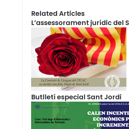
p
p
m
a
a
E
Related Articles
r
m
L’assessorament jurídic del S
a
a
u
i
l
l
e
s
e
b
r
e
n
q
u
e
Butlletí especial Sant Jordi
s
:
a
g
a