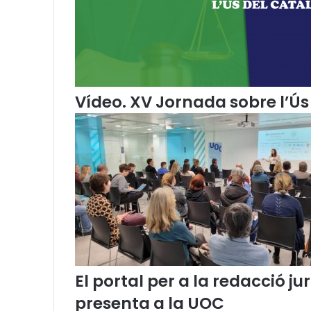
f
a
d
e
s
a
l
Vídeo. XV Jornada sobre l’Ús 
v
o
l
El portal per a la redacció 
presenta a la UOC