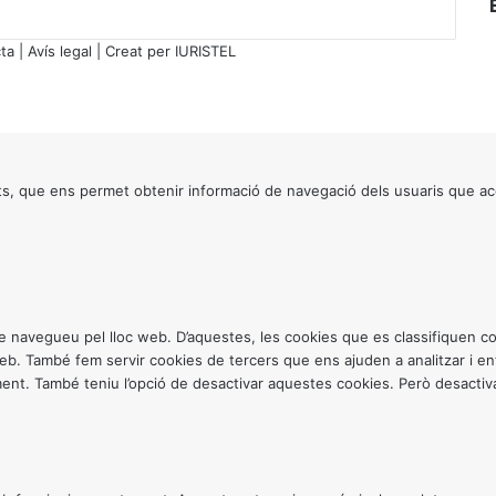
a
t
ta
|
Avís legal
| Creat per
IURISTEL
a
l
a
n
a
"
s, que ens permet obtenir informació de navegació dels usuaris que ac
ntre navegueu pel lloc web. D’aquestes, les cookies que es classifiquen
 web. També fem servir cookies de tercers que ens ajuden a analitzar i 
. També teniu l’opció de desactivar aquestes cookies. Però desactivar