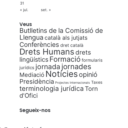
31
« jul.
set. »
Veus
Butlletins de la Comissió de
Llengua
català als jutjats
Conferències
dret català
Drets Humans
drets
Formació
lingüístics
formularis
jornades
jornada
jurídics
Notícies
opinió
Mediació
Presidència
Taxes
Projectes Internacionals
terminologia jurídica
Torn
d'Ofici
Segueix-nos