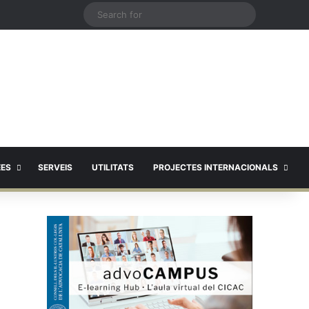
X
Search
for
EES
SERVEIS
UTILITATS
PROJECTES INTERNACIONALS