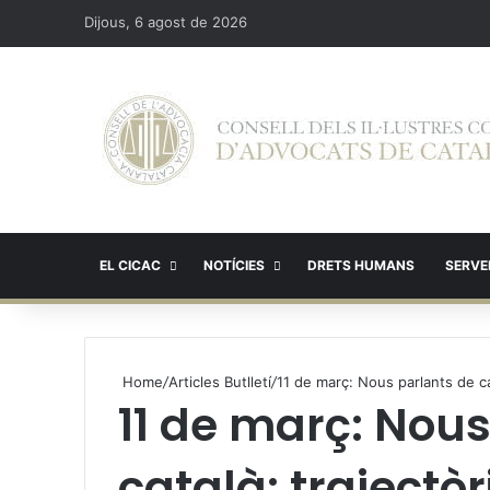
Dijous, 6 agost de 2026
EL CICAC
NOTÍCIES
DRETS HUMANS
SERVEI
Home
/
Articles Butlletí
/
11 de març: Nous parlants de cat
11 de març: Nous
català: trajectòr