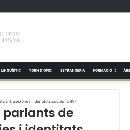
 LINGÜÍSTIC
TORN D’OFICI
ESTRANGERIA
FORMACIÓ
ÀR
alà: trajectòries i identitats socials (URV)
 parlants de
ies i identitats