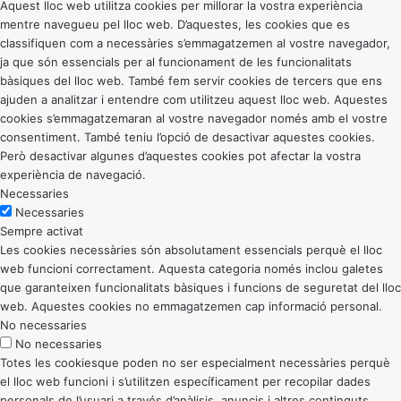
Aquest lloc web utilitza cookies per millorar la vostra experiència
mentre navegueu pel lloc web. D’aquestes, les cookies que es
classifiquen com a necessàries s’emmagatzemen al vostre navegador,
ja que són essencials per al funcionament de les funcionalitats
bàsiques del lloc web. També fem servir cookies de tercers que ens
ajuden a analitzar i entendre com utilitzeu aquest lloc web. Aquestes
cookies s’emmagatzemaran al vostre navegador només amb el vostre
consentiment. També teniu l’opció de desactivar aquestes cookies.
Però desactivar algunes d’aquestes cookies pot afectar la vostra
experiència de navegació.
Necessaries
Necessaries
Sempre activat
Les cookies necessàries són absolutament essencials perquè el lloc
web funcioni correctament. Aquesta categoria només inclou galetes
que garanteixen funcionalitats bàsiques i funcions de seguretat del lloc
web. Aquestes cookies no emmagatzemen cap informació personal.
No necessaries
No necessaries
Totes les cookiesque poden no ser especialment necessàries perquè
el lloc web funcioni i s’utilitzen específicament per recopilar dades
personals de l’usuari a través d’anàlisis, anuncis i altres continguts