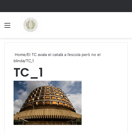
Menu
S
Home
/
El TC avala el català a l’escola però no el
blinda
/
TC_1
TC_1