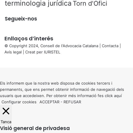
terminologia jurídica
Torn d'Ofici
Segueix-nos
Enllaços d’interés
© Copyright 2024, Consell de l'Advocacia Catalana |
Contacta
|
Avís legal
| Creat per
IURISTEL
X
Back
to
top
button
Els informem que la nostra web disposa de cookies tercers i
permanents, que ens permet obtenir informació de navegació dels
usuaris que accedeixen. Per obtenir més informació fes click
aquí
Configurar cookies
ACCEPTAR
-
REFUSAR
Tanca
Visió general de privadesa