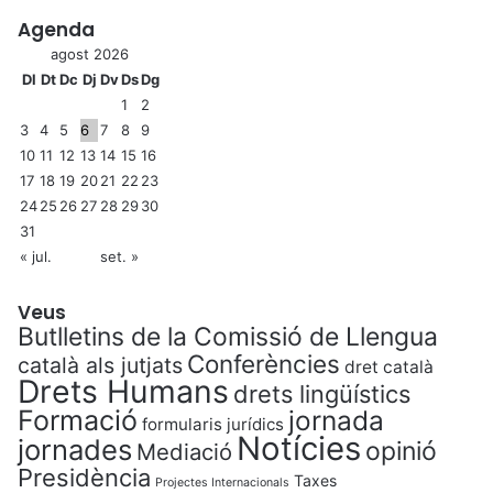
Agenda
agost 2026
Dl
Dt
Dc
Dj
Dv
Ds
Dg
1
2
3
4
5
6
7
8
9
10
11
12
13
14
15
16
17
18
19
20
21
22
23
24
25
26
27
28
29
30
31
« jul.
set. »
Veus
Butlletins de la Comissió de Llengua
Conferències
català als jutjats
dret català
Drets Humans
drets lingüístics
Formació
jornada
formularis jurídics
Notícies
jornades
opinió
Mediació
Presidència
Taxes
Projectes Internacionals