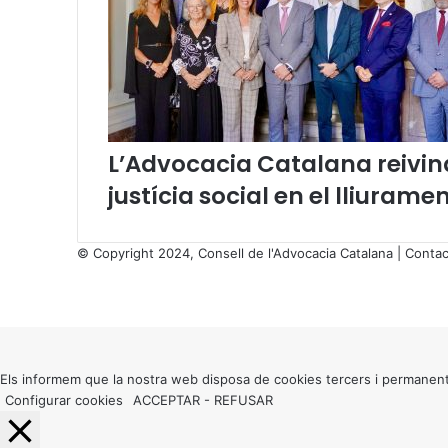
L’Advocacia Catalana reivind
justícia social en el lliurame
© Copyright 2024, Consell de l'Advocacia Catalana |
Contac
X
Facebook
X
WhatsApp
Telegram
Viber
Back
to
top
button
Els informem que la nostra web disposa de cookies tercers i permanent
Configurar cookies
ACCEPTAR
-
REFUSAR