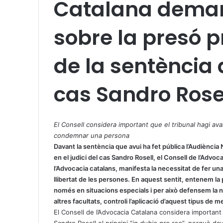
Catalana deman
sobre la presó p
de la sentència 
cas Sandro Rose
X
W
T
h
e
El Consell considera important que el tribunal hagi ava
a
l
condemnar una persona
t
e
Davant la sentència que avui ha fet pública l’Audiència N
s
g
en el judici del cas Sandro Rosell, el Consell de l’Advo
A
r
l’Advocacia catalans, manifesta la necessitat de fer una
p
a
llibertat de les persones. En aquest sentit, entenem l
p
m
només en situacions especials i per això defensem la ne
altres facultats, controli l’aplicació d’aquest tipus de 
El Consell de l’Advocacia Catalana considera important 