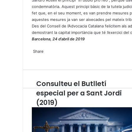
Sandro Rosell el principi “
in dubio pro reo
”, perquè da
condemnatòria. Aquest principi bàsic de la tutela judi
fet que, en el seu moment, es van prendre mesures prov
aquestes mesures ja van ser aixecades pel mateix tribu
Des del Consell de l’Advocacia Catalana felicitem als 
demostrant la capital importància que té l’exercici del
Barcelona, 24 d’abril de 2019
X
W
T
Share
h
e
X
a
l
W
T
S
P
t
e
h
e
h
r
s
g
a
l
a
i
A
r
t
e
r
n
Consulteu el Butlletí
C
p
a
s
g
e
t
o
p
m
A
r
v
especial per a Sant Jordi
n
p
a
i
(2019)
s
p
m
a
u
E
l
m
t
a
e
i
u
l