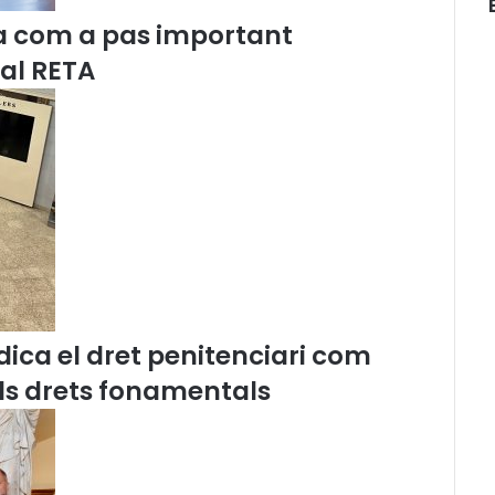
n
a com a pas important
o
e
 al RETA
l
b
l
i
n
d
a
ica el dret penitenciari com
els drets fonamentals