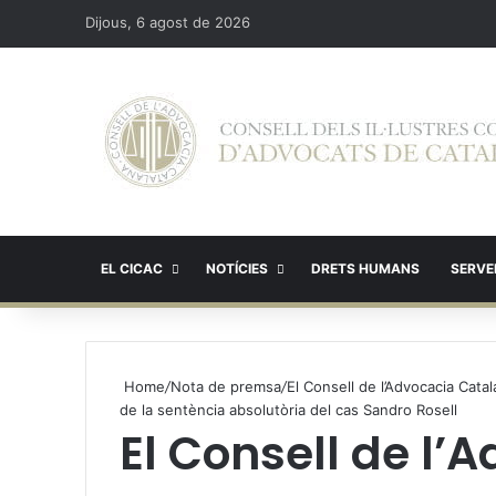
Dijous, 6 agost de 2026
EL CICAC
NOTÍCIES
DRETS HUMANS
SERVEI
Home
/
Nota de premsa
/
El Consell de l’Advocacia Cata
de la sentència absolutòria del cas Sandro Rosell
El Consell de l’