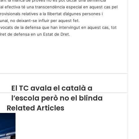
vant la manca de proves no es pot dictar una sentència
cial efectiva té una transcendència especial en aquest cas pel
isionals relatives a la llibertat d’algunes persones i
nal, no deixant-se influir per aquest fet.
advocats de la defensa que han intervingut en aquest cas, tot
 dret de defensa en un Estat de Dret.
El TC avala el català a
E
l
l’escola però no el blinda
T
Related Articles
C
a
v
a
l
a