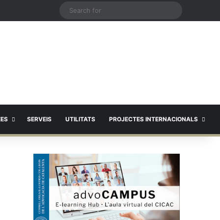
X
Search
for
EES
SERVEIS
UTILITATS
PROJECTES INTERNACIONALS