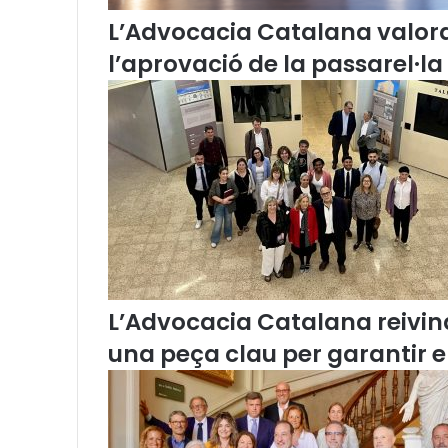
a
L’Advocacia Catalana valor
S
a
l’aprovació de la passarel·la
n
t
J
o
r
d
i
(
2
0
1
9
L’Advocacia Catalana reivind
)
una peça clau per garantir 