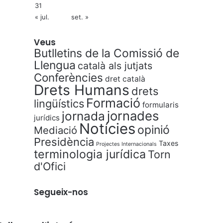
31
« jul.
set. »
Veus
Butlletins de la Comissió de
Llengua
català als jutjats
Conferències
dret català
Drets Humans
drets
Formació
lingüístics
formularis
jornades
jornada
jurídics
Notícies
opinió
Mediació
Presidència
Taxes
Projectes Internacionals
terminologia jurídica
Torn
d'Ofici
Segueix-nos