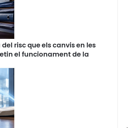
e
l
c
a
t
a
l
el risc que els canvis en les
à
etin el funcionament de la
a
l
’
e
s
c
o
l
a
p
e
r
ò