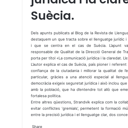
Suècia.
X
W
T
h
e
Dels apunts publicats al Blog de la Revista de Llengu
a
l
destaquem un que tracta sobre el llenguatge jurídic i 
t
e
i que se centra en el cas de Suècia. L’apunt va
s
g
responsable de Qualitat de la Direcció General de Tr
A
r
porta per títol «
La comunicació jurídica i la claredat. L
p
a
L’autor explica el cas de Suècia, país pioner i referen
p
m
confiança de la ciutadania i millorar la qualitat de l’
particular, gràcies a una atenció especial al llengu
democràcia exigeix seguretat jurídica i això inclou que
amb la població, que ha d’entendre tot allò que em
fortalesa política.
Entre altres qüestions, Strandvik explica com la col·la
evitar conflictes ‘gremials’, permetent la formació mú
entre la precisió jurídica i el llenguatge clar, dos con
X
W
T
Share
h
e