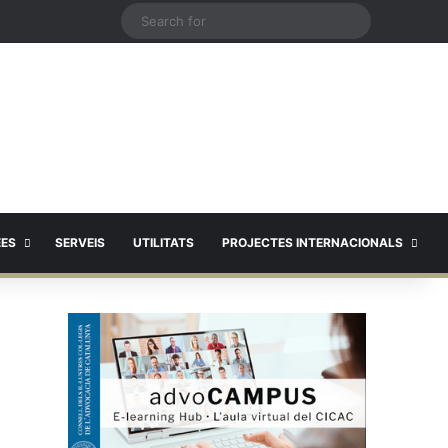
X
Search
for
EES
SERVEIS
UTILITATS
PROJECTES INTERNACIONALS