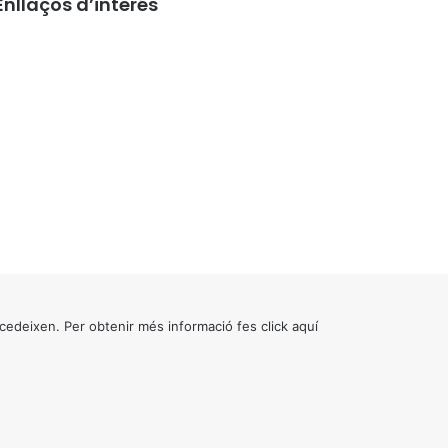
Enllaços d’interés
cedeixen. Per obtenir més informació fes click
aquí