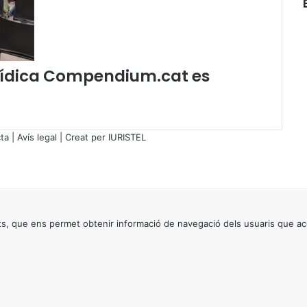
o
l
e
s
c
jurídica Compendium.cat es
a
t
a
l
a
ta
|
Avís legal
| Creat per
IURISTEL
n
e
s
s, que ens permet obtenir informació de navegació dels usuaris que ac