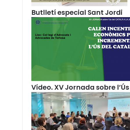
p
u
Butlletí especial Sant Jordi
b
l
i
c
a
c
i
o
n
s
d
e
Vídeo. XV Jornada sobre l’Ús 
P
o
l
í
t
i
c