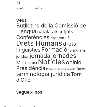
31
« jul.
set. »
Veus
Butlletins de la Comissió de
Llengua
català als jutjats
Conferències
dret català
Drets Humans
drets
Formació
lingüístics
formularis
jornades
jornada
jurídics
Notícies
opinió
Mediació
Presidència
Taxes
Projectes Internacionals
terminologia jurídica
Torn
d'Ofici
Segueix-nos