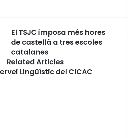
El TSJC imposa més hores
E
l
de castellà a tres escoles
T
catalanes
S
J
Related Articles
C
ervei Lingüístic del CICAC
i
m
p
o
s
a
m
é
s
h
o