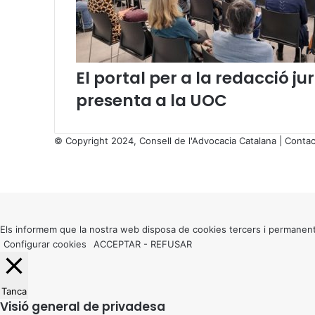
a
L
i
n
g
El portal per a la redacció 
ü
í
presenta a la UOC
s
t
i
© Copyright 2024, Consell de l'Advocacia Catalana |
Contac
c
X
a
Facebook
X
WhatsApp
Telegram
Viber
,
Back
c
to
o
top
r
button
Els informem que la nostra web disposa de cookies tercers i permanent
r
Configurar cookies
ACCEPTAR
-
REFUSAR
e
s
p
Tanca
o
Visió general de privadesa
n