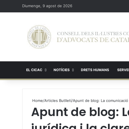
Diumenge, 9 agost de 2026
EL CICAC
NOTÍCIES
DRETS HUMANS
SERVEI
Home
/
Articles Butlletí
/
Apunt de blog: La comunicació j
Apunt de blog: 
jurídica i la cla