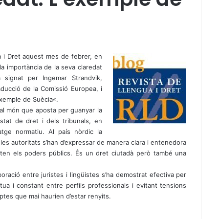
a i Dret aquest mes de febrer, en
la importància de la seva claredat
 signat per Ingemar Strandvik,
aducció de la Comissió Europea, i
’exemple de Suècia
«.
t al món que aposta per guanyar la
estat de dret i dels tribunals, en
atge normatiu. Al país nòrdic la
 les autoritats s’han d’expressar de manera clara i entenedora
eten els poders públics. És un dret ciutadà però també una
boració entre juristes i lingüistes s’ha demostrat efectiva per
tua i constant entre perfils professionals i evitant tensions
ceptes que mai haurien d’estar renyits.