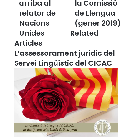
a
arriba al
p
la Comissió
c
u
relator de
de Llengua
i
b
ó
l
Nacions
(gener 2019)
l
i
Unides
Related
i
c
n
a
Articles
g
t
L’assessorament jurídic del
ü
e
í
l
Servei Lingüístic del CICAC
s
B
t
u
i
t
c
l
a
l
d
e
e
t
C
í
a
d
t
e
a
n
l
o