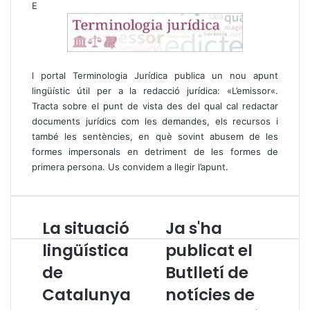
E
l portal Terminologia Jurídica publica un nou apunt
lingüístic útil per a la redacció jurídica: «
L’emissor
«.
Tracta sobre el punt de vista des del qual cal redactar
documents jurídics com les demandes, els recursos i
també les sentències, en què sovint abusem de les
formes impersonals en detriment de les formes de
primera persona.
Us convidem a llegir l’apunt
.
La situació
Ja s'ha
L
J
a
a
lingüística
publicat el
s
s
de
Butlletí de
i
'
t
h
Catalunya
notícies de
u
a