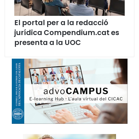
N
l
a
e
c
n
El portal per a la redacció
i
g
o
u
jurídica Compendium.cat es
n
a
presenta a la UOC
s
(
U
g
n
e
i
n
d
e
e
r
s
2
0
1
9
)