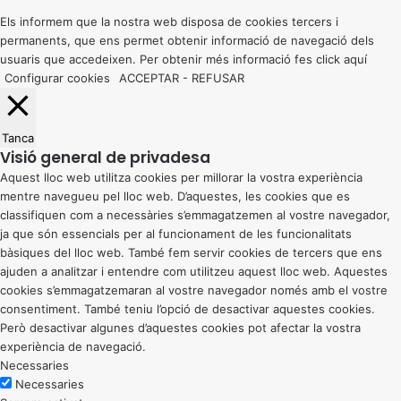
top
button
Els informem que la nostra web disposa de cookies tercers i
permanents, que ens permet obtenir informació de navegació dels
usuaris que accedeixen. Per obtenir més informació fes click
aquí
Configurar cookies
ACCEPTAR
-
REFUSAR
Tanca
Visió general de privadesa
Aquest lloc web utilitza cookies per millorar la vostra experiència
mentre navegueu pel lloc web. D’aquestes, les cookies que es
classifiquen com a necessàries s’emmagatzemen al vostre navegador,
ja que són essencials per al funcionament de les funcionalitats
bàsiques del lloc web. També fem servir cookies de tercers que ens
ajuden a analitzar i entendre com utilitzeu aquest lloc web. Aquestes
cookies s’emmagatzemaran al vostre navegador només amb el vostre
consentiment. També teniu l’opció de desactivar aquestes cookies.
Però desactivar algunes d’aquestes cookies pot afectar la vostra
experiència de navegació.
Necessaries
Necessaries