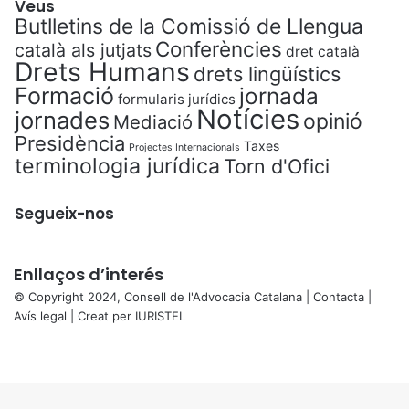
Veus
Butlletins de la Comissió de Llengua
Conferències
català als jutjats
dret català
Drets Humans
drets lingüístics
Formació
jornada
formularis jurídics
Notícies
jornades
opinió
Mediació
Presidència
Taxes
Projectes Internacionals
terminologia jurídica
Torn d'Ofici
Segueix-nos
Enllaços d’interés
© Copyright 2024, Consell de l'Advocacia Catalana |
Contacta
|
Avís legal
| Creat per
IURISTEL
X
Facebook
X
WhatsApp
Telegram
Viber
Back
to