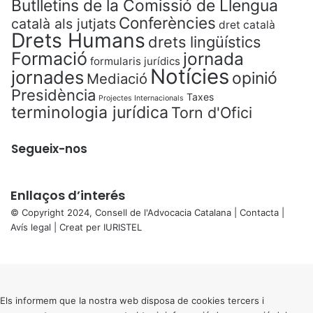
Butlletins de la Comissió de Llengua
Conferències
català als jutjats
dret català
Drets Humans
drets lingüístics
Formació
jornada
formularis jurídics
Notícies
jornades
opinió
Mediació
Presidència
Taxes
Projectes Internacionals
terminologia jurídica
Torn d'Ofici
Segueix-nos
Enllaços d’interés
© Copyright 2024, Consell de l'Advocacia Catalana |
Contacta
|
Avís legal
| Creat per
IURISTEL
X
Back
to
top
button
Els informem que la nostra web disposa de cookies tercers i