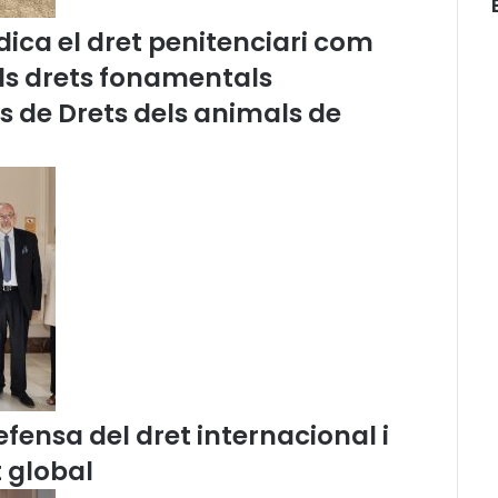
r
ica el dret penitenciari com
e
g
els drets fonamentals
a
és de Drets dels animals de
a
l
j
u
r
i
s
t
a
i
e
x
c
o
fensa del dret internacional i
n
s
 global
e