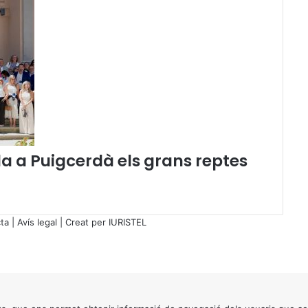
l
l
e
r
d
e
J
u
s
t
í
 a Puigcerdà els grans reptes
c
i
a
,
C
ta
|
Avís legal
| Creat per
IURISTEL
a
r
l
e
s
M