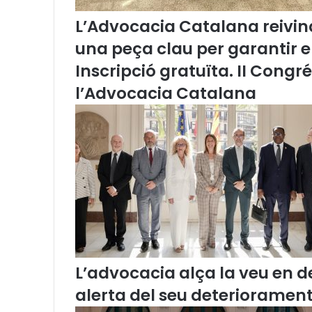
'
L’Advocacia Catalana reivind
A
d
una peça clau per garantir 
v
Inscripció gratuïta. II Congr
o
c
l’Advocacia Catalana
a
c
i
a
C
a
t
a
l
a
n
a
L’advocacia alça la veu en de
alerta del seu deteriorament