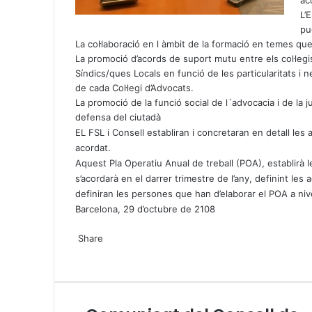
ac
L’
pu
La col·laboració en l àmbit de la formació en temes que
La promoció d’acords de suport mutu entre els col·legi
Síndics/ques Locals en funció de les particularitats i ne
de cada Col·legi d’Advocats.
La promoció de la funció social de l´advocacia i de la 
defensa del ciutadà
EL FSL i Consell establiran i concretaran en detall les 
acordat.
Aquest Pla Operatiu Anual de treball (POA), establirà le
s’acordarà en el darrer trimestre de l’any, definint les 
definiran les persones que han d’elaborar el POA a nivell
Barcelona, 29 d’octubre de 2108
X
W
T
Share
h
e
X
a
l
W
T
S
P
t
e
h
e
h
r
s
g
a
l
a
i
A
r
t
e
r
n
C
p
a
s
g
e
t