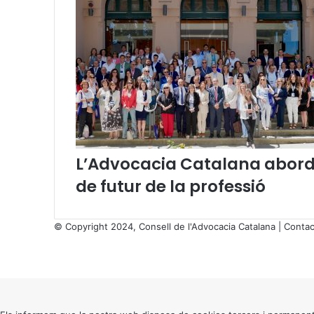
L’Advocacia Catalana aborda
de futur de la professió
© Copyright 2024, Consell de l'Advocacia Catalana |
Contac
X
Facebook
X
WhatsApp
Telegram
Viber
Back
to
top