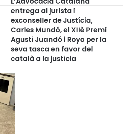
L’Advocacia Catalana
’
entrega al jurista i
A
exconseller de Justícia,
d
v
Carles Mundó, el XIIè Premi
o
c
Agustí Juandó i Royo per la
a
seva tasca en favor del
c
i
català a la justícia
a
C
a
t
a
l
a
n
a
e
n
t