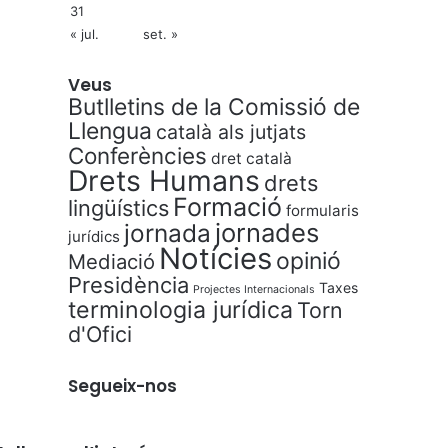
31
« jul.
set. »
Veus
Butlletins de la Comissió de
Llengua
català als jutjats
Conferències
dret català
Drets Humans
drets
Formació
lingüístics
formularis
jornades
jornada
jurídics
Notícies
opinió
Mediació
Presidència
Taxes
Projectes Internacionals
terminologia jurídica
Torn
d'Ofici
Segueix-nos