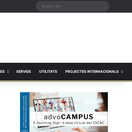
X
Search
for
EES
SERVEIS
UTILITATS
PROJECTES INTERNACIONALS