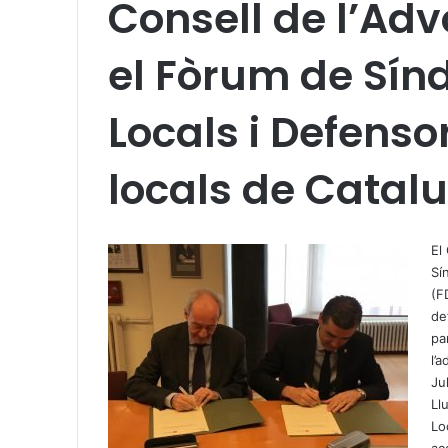
Consell de l’Ad
el Fòrum de Sínd
Locals i Defenso
locals de Catal
X
W
T
h
e
El
a
l
Sí
t
e
(F
s
g
de
A
r
pa
p
a
l’
p
m
Ju
Ll
Lo