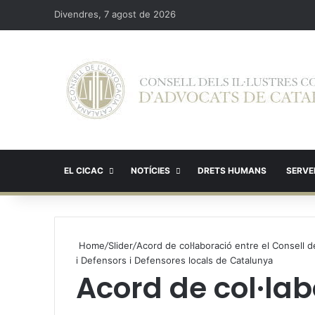
Divendres, 7 agost de 2026
EL CICAC
NOTÍCIES
DRETS HUMANS
SERVEI
Home
/
Slider
/
Acord de col·laboració entre el Consell d
i Defensors i Defensores locals de Catalunya
Acord de col·lab