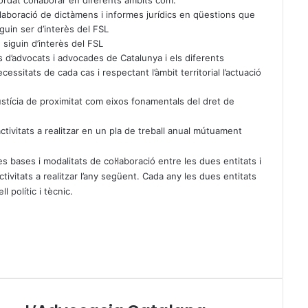
ordat col·laborar en diferents àmbits com:
Elaboració de dictàmens i informes jurídics en qüestions que
guin ser d’interès del FSL
 siguin d’interès del FSL
s d’advocats i advocades de Catalunya i els diferents
cessitats de cada cas i respectant l’àmbit territorial l’actuació
justícia de proximitat com eixos fonamentals del dret de
activitats a realitzar en un pla de treball anual mútuament
s bases i modalitats de col·laboració entre les dues entitats i
activitats a realitzar l’any següent. Cada any les dues entitats
 polític i tècnic.
L