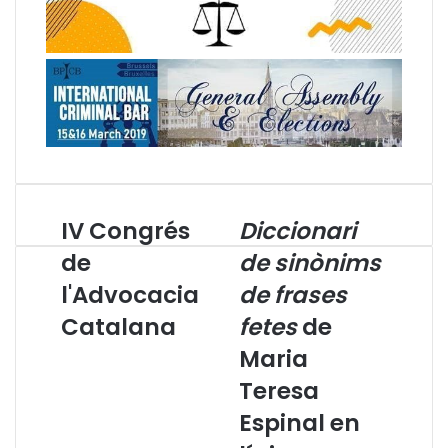
IV Congrés
Diccionari
I
D
V
i
de
de sinònims
C
c
l'Advocacia
de frases
o
c
n
i
Catalana
fetes
de
g
o
r
n
Maria
é
a
Teresa
s
r
d
i
Espinal en
e
d