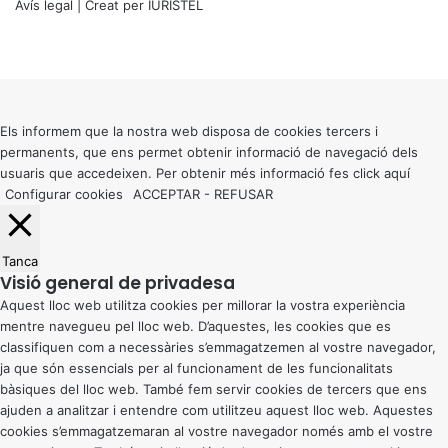
Avís legal
| Creat per
IURISTEL
X
Facebook
X
WhatsApp
Telegram
Viber
Back
to
top
button
Els informem que la nostra web disposa de cookies tercers i
permanents, que ens permet obtenir informació de navegació dels
usuaris que accedeixen. Per obtenir més informació fes click
aquí
Configurar cookies
ACCEPTAR
-
REFUSAR
Tanca
Visió general de privadesa
Aquest lloc web utilitza cookies per millorar la vostra experiència
mentre navegueu pel lloc web. D’aquestes, les cookies que es
classifiquen com a necessàries s’emmagatzemen al vostre navegador,
ja que són essencials per al funcionament de les funcionalitats
bàsiques del lloc web. També fem servir cookies de tercers que ens
ajuden a analitzar i entendre com utilitzeu aquest lloc web. Aquestes
cookies s’emmagatzemaran al vostre navegador només amb el vostre