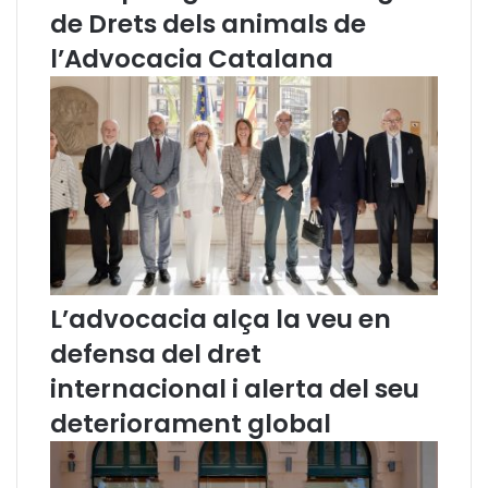
s
de Drets dels animals de
d
e
l’Advocacia Catalana
M
a
r
i
a
T
e
r
e
s
a
L’advocacia alça la veu en
E
s
defensa del dret
p
internacional i alerta del seu
i
n
deteriorament global
a
l
e