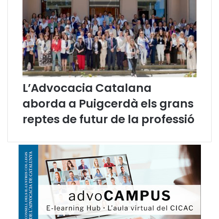
n
l
í
n
i
a
L’Advocacia Catalana
aborda a Puigcerdà els grans
reptes de futur de la professió