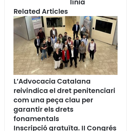
línia
l
e
'
s
Related Articles
A
i
d
n
v
ò
o
n
c
i
a
m
c
s
i
d
a
e
C
f
a
r
L’Advocacia Catalana
t
a
reivindica el dret penitenciari
a
s
l
e
com una peça clau per
a
s
n
f
garantir els drets
a
e
fonamentals
t
e
Inscripció gratuïta. II Congrés