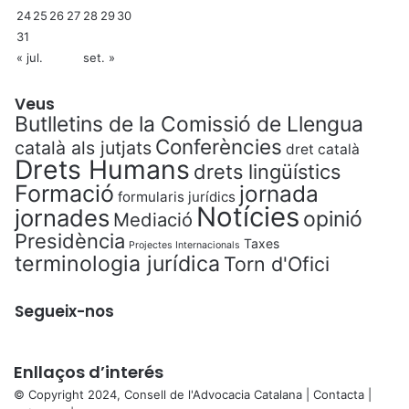
24
25
26
27
28
29
30
31
« jul.
set. »
Veus
Butlletins de la Comissió de Llengua
Conferències
català als jutjats
dret català
Drets Humans
drets lingüístics
Formació
jornada
formularis jurídics
Notícies
jornades
opinió
Mediació
Presidència
Taxes
Projectes Internacionals
terminologia jurídica
Torn d'Ofici
Segueix-nos
Enllaços d’interés
© Copyright 2024, Consell de l'Advocacia Catalana |
Contacta
|