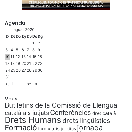
Agenda
agost 2026
Dl
Dt
Dc
Dj
Dv
Ds
Dg
1
2
3
4
5
6
7
8
9
10
11
12
13
14
15
16
17
18
19
20
21
22
23
24
25
26
27
28
29
30
31
« jul.
set. »
Veus
Butlletins de la Comissió de Llengua
Conferències
català als jutjats
dret català
Drets Humans
drets lingüístics
Formació
jornada
formularis jurídics