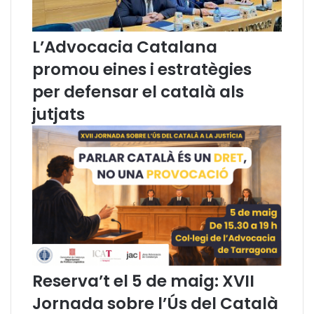
d
u
i
l
a
t
L’Advocacia Catalana
d
u
promou eines i estratègies
o
r
r
a
per defensar el català als
’
l
jutjats
,
s
‘
i
m
a
e
m
d
b
i
i
a
e
t
n
’
t
…
a
l
s
Reserva’t el 5 de maig: XVII
Jornada sobre l’Ús del Català