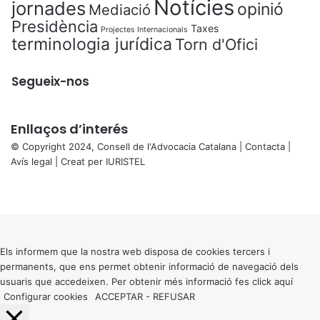
Notícies
jornades
opinió
Mediació
Presidència
Taxes
Projectes Internacionals
terminologia jurídica
Torn d'Ofici
Segueix-nos
Enllaços d’interés
© Copyright 2024, Consell de l'Advocacia Catalana |
Contacta
|
Avís legal
| Creat per
IURISTEL
X
Facebook
X
WhatsApp
Telegram
Viber
Back
to
top
button
Els informem que la nostra web disposa de cookies tercers i
permanents, que ens permet obtenir informació de navegació dels
usuaris que accedeixen. Per obtenir més informació fes click
aquí
Configurar cookies
ACCEPTAR
-
REFUSAR