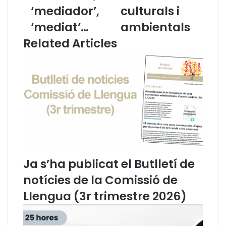
e
a
‘mediador’,
culturals i
r
l
m
'
‘mediat’…
ambientals
i
e
Related Articles
n
x
o
i
l
g
o
i
g
b
i
i
a
l
J
i
u
t
r
a
í
t
Ja s’ha publicat el Butlletí de
d
d
i
e
notícies de la Comissió de
c
l
Llengua (3r trimestre 2026)
a
s
:
D
‘
r
M
e