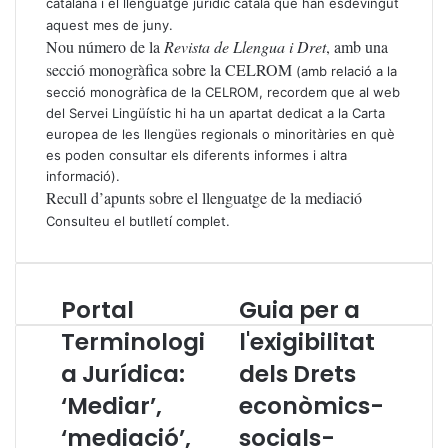
catalana i el llenguatge jurídic català que han esdevingut
aquest mes de juny.
Nou número de la
Revista de Llengua i Dret
, amb una
secció monogràfica sobre la CELROM
(amb relació a la
secció monogràfica de la CELROM, recordem que al web
del Servei Lingüístic hi ha un
apartat dedicat a la Carta
europea de les llengües regionals o minoritàries
en què
es poden consultar els diferents informes i altra
informació).
Recull d’apunts sobre el llenguatge de la mediació
Consulteu el butlletí complet
.
Portal
Guia per a
P
G
o
u
Terminologi
l'exigibilitat
r
i
a Jurídica:
dels Drets
t
a
a
p
‘Mediar’,
econòmics-
l
e
T
‘mediació’,
r
socials-