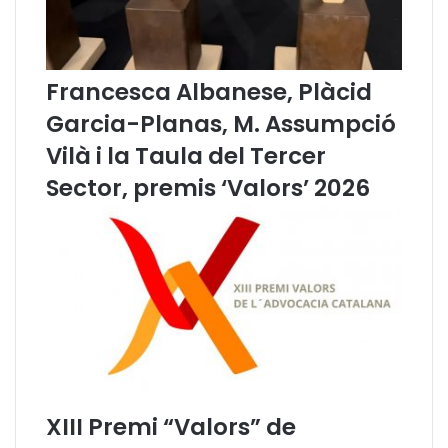
a
l
e
g
Francesca Albanese, Plàcid
i
s
Garcia-Planas, M. Assumpció
l
Vilà i la Taula del Tercer
a
t
Sector, premis ‘Valors’ 2026
i
v
a
q
u
e
p
e
r
m
e
XIII Premi “Valors” de
t