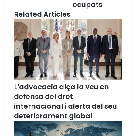
i
l
ocupats
n
e
Related Articles
e
b
m
r
a
a
i
l
D
’
D
a
H
p
H
r
I
o
C
v
A
a
T
c
L’advocacia alça la veu en
E
i
defensa del dret
R
ó
d
internacional i alerta del seu
e
deteriorament global
f
i
n
i