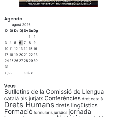
a
t
s
Agenda
agost 2026
Dl
Dt
Dc
Dj
Dv
Ds
Dg
1
2
3
4
5
6
7
8
9
10
11
12
13
14
15
16
17
18
19
20
21
22
23
24
25
26
27
28
29
30
31
« jul.
set. »
Veus
Butlletins de la Comissió de Llengua
Conferències
català als jutjats
dret català
Drets Humans
drets lingüístics
Formació
jornada
formularis jurídics