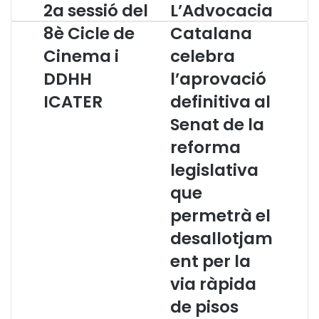
2a sessió del
L’Advocacia
2
L
a
’
8è Cicle de
Catalana
s
A
Cinema i
celebra
e
d
s
v
DDHH
l’aprovació
s
o
i
ICATER
c
definitiva al
ó
a
Senat de la
d
c
e
i
reforma
l
a
legislativa
8
C
è
a
que
C
t
permetrà el
i
a
c
l
desallotjam
l
a
ent per la
e
n
d
a
via ràpida
e
c
de pisos
C
e