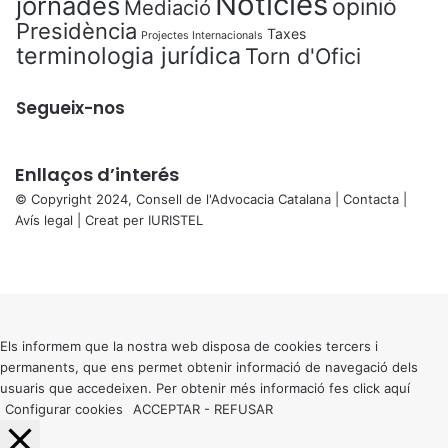
Notícies
jornades
opinió
Mediació
Presidència
Taxes
Projectes Internacionals
terminologia jurídica
Torn d'Ofici
Segueix-nos
Enllaços d’interés
© Copyright 2024, Consell de l'Advocacia Catalana |
Contacta
|
Avís legal
| Creat per
IURISTEL
X
Facebook
X
WhatsApp
Telegram
Viber
Back
to
top
button
Els informem que la nostra web disposa de cookies tercers i
permanents, que ens permet obtenir informació de navegació dels
usuaris que accedeixen. Per obtenir més informació fes click
aquí
Configurar cookies
ACCEPTAR
-
REFUSAR