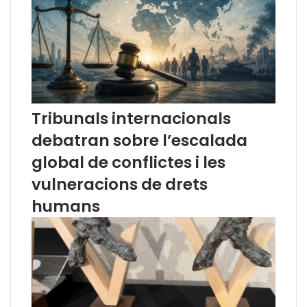
t
i
v
a
a
l
S
e
Tribunals internacionals
n
debatran sobre l’escalada
a
t
global de conflictes i les
d
vulneracions de drets
e
l
humans
a
r
e
f
o
r
m