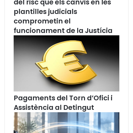
del risc que els canvis en les
v
i
o
c
plantilles judicials
c
a
comprometin el
a
l
c
p
funcionament de la Justícia
i
e
a
r
C
l
a
a
t
P
a
a
l
u
a
.
n
“
a
Q
Pagaments del Torn d’Ofici i
h
u
a
e
Assistència al Detingut
a
l
s
a
s
m
i
ú