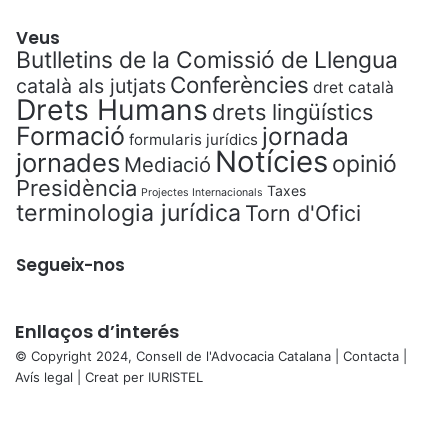
Veus
Butlletins de la Comissió de Llengua
Conferències
català als jutjats
dret català
Drets Humans
drets lingüístics
Formació
jornada
formularis jurídics
Notícies
jornades
opinió
Mediació
Presidència
Taxes
Projectes Internacionals
terminologia jurídica
Torn d'Ofici
Segueix-nos
Enllaços d’interés
© Copyright 2024, Consell de l'Advocacia Catalana |
Contacta
|
Avís legal
| Creat per
IURISTEL
X
Facebook
X
WhatsApp
Telegram
Viber
Back