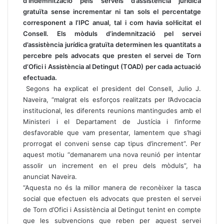
d’indemnització pels serveis d’assistència jurídica
gratuïta sense incrementar ni tan sols el percentatge
corresponent a l’IPC anual, tal i com havia sol·licitat el
Consell. Els mòduls d’indemnització pel servei
d’assistència jurídica gratuïta determinen les quantitats a
percebre pels advocats que presten el servei de Torn
d’Ofici i Assistència al Detingut (TOAD) per cada actuació
efectuada.
Segons ha explicat el president del Consell, Julio J.
Naveira, “malgrat els esforços realitzats per l’Advocacia
institucional, les diferents reunions mantingudes amb el
Ministeri i el Departament de Justícia i l’informe
desfavorable que vam presentar, lamentem que s’hagi
prorrogat el conveni sense cap tipus d’increment”. Per
aquest motiu “demanarem una nova reunió per intentar
assolir un increment en el preu dels mòduls”, ha
anunciat Naveira.
“Aquesta no és la millor manera de reconèixer la tasca
social que efectuen els advocats que presten el servei
de Torn d’Ofici i Assistència al Detingut tenint en compte
que les subvencions que reben per aquest servei