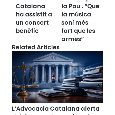
i
Catalana
t
la Pau . “Que
d
e
ha assistit a
la música
e
s
n
o
un concert
soni més
t
l
benèfic
fort que les
d
i
e
d
armes”
l
a
Related Articles
C
r
o
i
n
C
s
a
e
r
l
a
l
v
d
a
e
n
l
a
’
M
L’Advocacia Catalana alerta
A
u
d
s