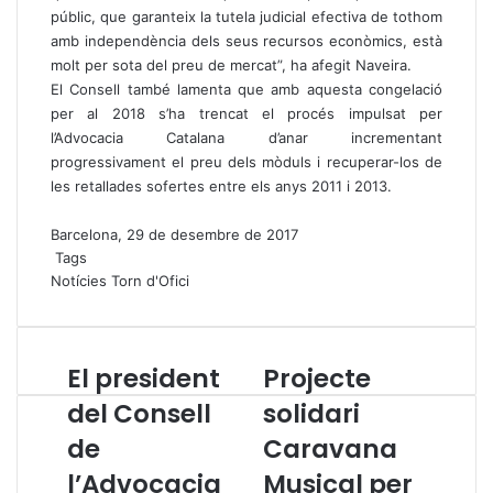
públic, que garanteix la tutela judicial efectiva de tothom
amb independència dels seus recursos econòmics, està
molt per sota del preu de mercat”, ha afegit Naveira.
El Consell també lamenta que amb aquesta congelació
per al 2018 s’ha trencat el procés impulsat per
l’Advocacia Catalana d’anar incrementant
progressivament el preu dels mòduls i recuperar-los de
les retallades sofertes entre els anys 2011 i 2013.
Barcelona, 29 de desembre de 2017
Tags
Notícies
Torn d'Ofici
El president
Projecte
E
P
l
r
del Consell
solidari
p
o
de
Caravana
r
j
e
e
l’Advocacia
Musical per
s
c