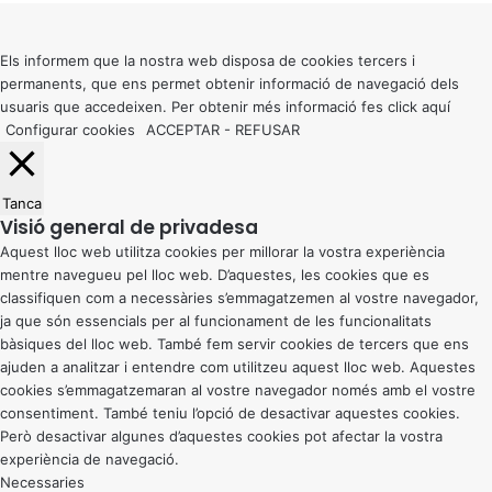
to
top
button
Els informem que la nostra web disposa de cookies tercers i
permanents, que ens permet obtenir informació de navegació dels
usuaris que accedeixen. Per obtenir més informació fes click
aquí
Configurar cookies
ACCEPTAR
-
REFUSAR
Tanca
Visió general de privadesa
Aquest lloc web utilitza cookies per millorar la vostra experiència
mentre navegueu pel lloc web. D’aquestes, les cookies que es
classifiquen com a necessàries s’emmagatzemen al vostre navegador,
ja que són essencials per al funcionament de les funcionalitats
bàsiques del lloc web. També fem servir cookies de tercers que ens
ajuden a analitzar i entendre com utilitzeu aquest lloc web. Aquestes
cookies s’emmagatzemaran al vostre navegador només amb el vostre
consentiment. També teniu l’opció de desactivar aquestes cookies.
Però desactivar algunes d’aquestes cookies pot afectar la vostra
experiència de navegació.
Necessaries