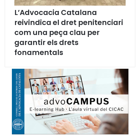
r
L’Advocacia Catalana
m
e
reivindica el dret penitenciari
s
com una peça clau per
”
garantir els drets
fonamentals