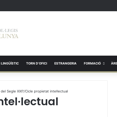
 LINGÜÍSTIC
TORN D’OFICI
ESTRANGERIA
FORMACIÓ
ÀR
i del Segle XXI?
/
Cicle propietat intel·lectual
ntel·lectual