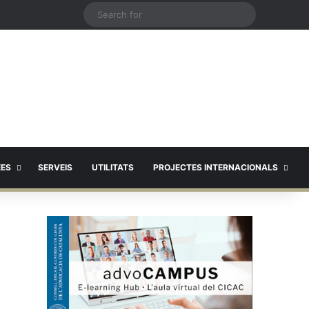
X
Search
for
EES
SERVEIS
UTILITATS
PROJECTES INTERNACIONALS