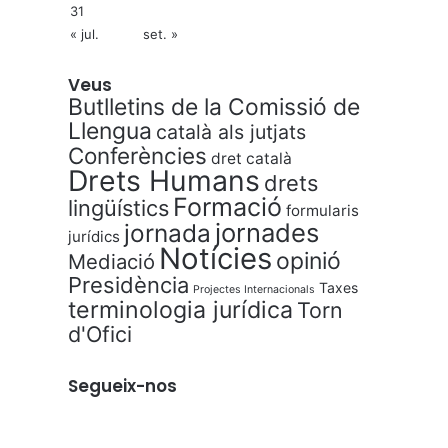
31
« jul.
set. »
Veus
Butlletins de la Comissió de
Llengua
català als jutjats
Conferències
dret català
Drets Humans
drets
Formació
lingüístics
formularis
jornades
jornada
jurídics
Notícies
opinió
Mediació
Presidència
Taxes
Projectes Internacionals
terminologia jurídica
Torn
d'Ofici
Segueix-nos