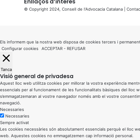
Enllaços d’interés
© Copyright 2024, Consell de l'Advocacia Catalana |
Contac
X
Back
to
top
button
Els informem que la nostra web disposa de cookies tercers i permanent
Configurar cookies
ACCEPTAR
-
REFUSAR
Tanca
Visió general de privadesa
Aquest lloc web utilitza cookies per millorar la vostra experiència me
essencials per al funcionament de les funcionalitats bàsiques del lloc
s’emmagatzemaran al vostre navegador només amb el vostre consentiment
navegació.
Necessaries
Necessaries
Sempre activat
Les cookies necessàries són absolutament essencials perquè el lloc web
web. Aquestes cookies no emmagatzemen cap informació personal.