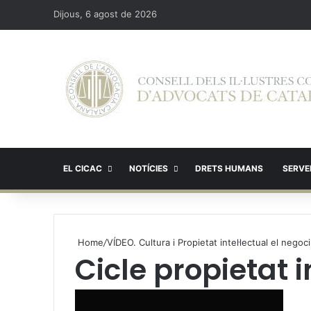
Dijous, 6 agost de 2026
EL CICAC
NOTÍCIES
DRETS HUMANS
SERVEI
Home
/
VÍDEO. Cultura i Propietat intel·lectual el negoc
Cicle propietat i