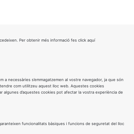
cedeixen. Per obtenir més informació fes click
aquí
 com a necessàries s’emmagatzemen al vostre navegador, ja que són
entendre com utilitzeu aquest lloc web. Aquestes cookies
 algunes d’aquestes cookies pot afectar la vostra experiència de
anteixen funcionalitats bàsiques i funcions de seguretat del lloc