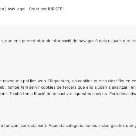
ta
|
Avís legal
| Creat per
IURISTEL
s, que ens permet obtenir informació de navegació dels usuaris que ac
ntre navegueu pel lloc web. D’aquestes, les cookies que es classifiquen
 web. També fem servir cookies de tercers que ens ajuden a analitzar i 
. També teniu l’opció de desactivar aquestes cookies. Però desactivar
 funcioni correctament. Aquesta categoria només inclou galetes que gar