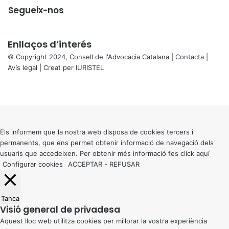
Segueix-nos
Enllaços d’interés
© Copyright 2024, Consell de l'Advocacia Catalana |
Contacta
|
Avís legal
| Creat per
IURISTEL
X
Facebook
X
WhatsApp
Telegram
Viber
Back
to
top
button
Els informem que la nostra web disposa de cookies tercers i
permanents, que ens permet obtenir informació de navegació dels
usuaris que accedeixen. Per obtenir més informació fes click
aquí
Configurar cookies
ACCEPTAR
-
REFUSAR
Tanca
Visió general de privadesa
Aquest lloc web utilitza cookies per millorar la vostra experiència