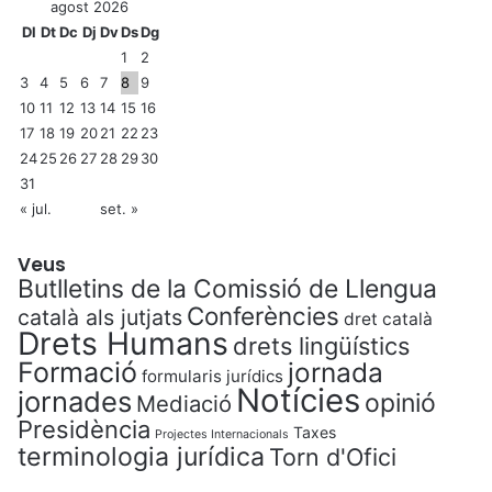
agost 2026
Dl
Dt
Dc
Dj
Dv
Ds
Dg
1
2
3
4
5
6
7
8
9
10
11
12
13
14
15
16
17
18
19
20
21
22
23
24
25
26
27
28
29
30
31
« jul.
set. »
Veus
Butlletins de la Comissió de Llengua
Conferències
català als jutjats
dret català
Drets Humans
drets lingüístics
Formació
jornada
formularis jurídics
Notícies
jornades
opinió
Mediació
Presidència
Taxes
Projectes Internacionals
terminologia jurídica
Torn d'Ofici