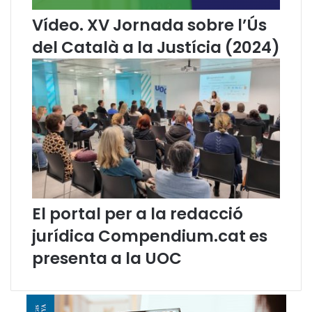
A
a
T
l
Vídeo. XV Jornada sobre l’Ús
2
l
del Català a la Justícia (2024)
0
a
1
r
6
p
l
e
g
a
t
s
p
e
r
El portal per a la redacció
l
jurídica Compendium.cat es
a
l
presenta a la UOC
l
e
n
g