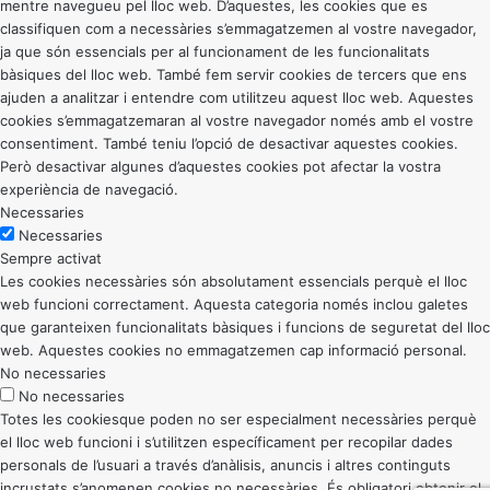
mentre navegueu pel lloc web. D’aquestes, les cookies que es
classifiquen com a necessàries s’emmagatzemen al vostre navegador,
ja que són essencials per al funcionament de les funcionalitats
bàsiques del lloc web. També fem servir cookies de tercers que ens
ajuden a analitzar i entendre com utilitzeu aquest lloc web. Aquestes
cookies s’emmagatzemaran al vostre navegador només amb el vostre
consentiment. També teniu l’opció de desactivar aquestes cookies.
Però desactivar algunes d’aquestes cookies pot afectar la vostra
experiència de navegació.
Necessaries
Necessaries
Sempre activat
Les cookies necessàries són absolutament essencials perquè el lloc
web funcioni correctament. Aquesta categoria només inclou galetes
que garanteixen funcionalitats bàsiques i funcions de seguretat del lloc
web. Aquestes cookies no emmagatzemen cap informació personal.
No necessaries
No necessaries
Totes les cookiesque poden no ser especialment necessàries perquè
el lloc web funcioni i s’utilitzen específicament per recopilar dades
personals de l’usuari a través d’anàlisis, anuncis i altres continguts
incrustats s’anomenen cookies no necessàries. És obligatori obtenir el