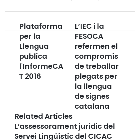
Plataforma
L’IEC i la
P
L
l
’
per la
FESOCA
a
I
Llengua
refermen el
t
E
a
C
publica
compromís
f
i
o
l'InformeCA
l
de treballar
r
a
T 2016
plegats per
m
F
a
E
la llengua
p
S
de signes
e
O
r
C
catalana
l
A
Related Articles
a
r
L
e
L’assessorament jurídic del
l
f
Servei Lingüístic del CICAC
e
e