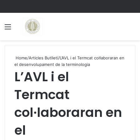
Menu
S
Home
/
Articles Butlletí
/
L’AVL i el Termcat col·laboraran en
el desenvolupament de la terminologia
L’AVL i el
Termcat
col·laboraran en
el