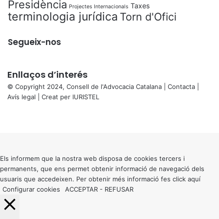
Presidència
Taxes
Projectes Internacionals
terminologia jurídica
Torn d'Ofici
Segueix-nos
Enllaços d’interés
© Copyright 2024, Consell de l'Advocacia Catalana |
Contacta
|
Avís legal
| Creat per
IURISTEL
X
Facebook
X
WhatsApp
Telegram
Viber
Back
to
top
button
Els informem que la nostra web disposa de cookies tercers i
permanents, que ens permet obtenir informació de navegació dels
usuaris que accedeixen. Per obtenir més informació fes click
aquí
Configurar cookies
ACCEPTAR
-
REFUSAR