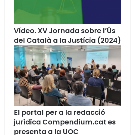
C
o
n
g
r
Vídeo. XV Jornada sobre l’Ús
é
del Català a la Justícia (2024)
s
I
n
t
e
r
n
a
c
i
o
n
El portal per a la redacció
a
jurídica Compendium.cat es
l
d
presenta a la UOC
e