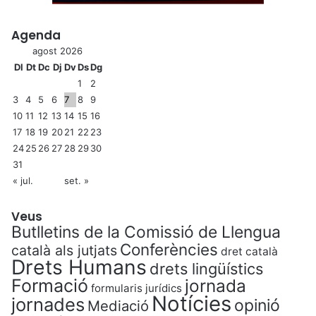
Agenda
agost 2026
Dl
Dt
Dc
Dj
Dv
Ds
Dg
1
2
3
4
5
6
7
8
9
10
11
12
13
14
15
16
17
18
19
20
21
22
23
24
25
26
27
28
29
30
31
« jul.
set. »
Veus
Butlletins de la Comissió de Llengua
Conferències
català als jutjats
dret català
Drets Humans
drets lingüístics
Formació
jornada
formularis jurídics
Notícies
jornades
opinió
Mediació