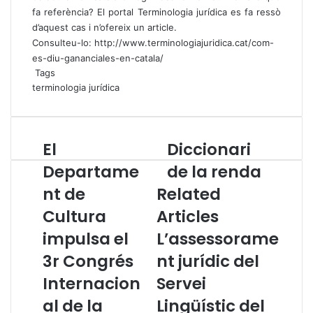
fa referència? El portal
Terminologia jurídica
es fa ressò
d’aquest cas i n’ofereix un article.
Consulteu-lo:
http://www.terminologiajuridica.cat/com-
es-diu-gananciales-en-catala/
Tags
terminologia jurídica
El
Diccionari
E
D
l
i
Departame
de la renda
D
c
nt de
Related
e
c
p
i
Cultura
Articles
a
o
r
impulsa el
L’assessorame
n
t
a
3r Congrés
nt jurídic del
a
r
m
i
Internacion
Servei
e
d
al de la
Lingüístic del
n
e