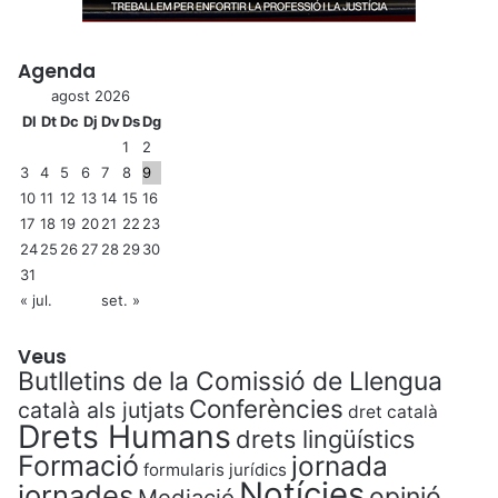
Agenda
agost 2026
Dl
Dt
Dc
Dj
Dv
Ds
Dg
1
2
3
4
5
6
7
8
9
10
11
12
13
14
15
16
17
18
19
20
21
22
23
24
25
26
27
28
29
30
31
« jul.
set. »
Veus
Butlletins de la Comissió de Llengua
Conferències
català als jutjats
dret català
Drets Humans
drets lingüístics
Formació
jornada
formularis jurídics
Notícies
jornades
opinió
Mediació