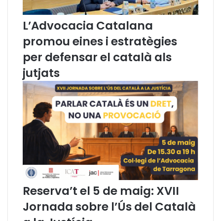
o
n
L’Advocacia Catalana
s
e
promou eines i estratègies
l
per defensar el català als
l
d
jutjats
e
l
’
A
d
v
o
c
a
c
i
Reserva’t el 5 de maig: XVII
a
C
Jornada sobre l’Ús del Català
a
t