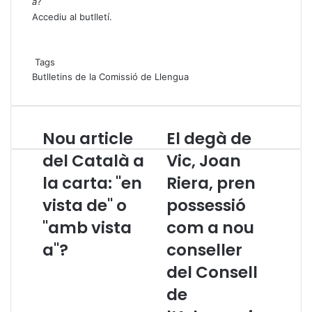
a
?
Accediu al butlletí
.
Tags
Butlletins de la Comissió de Llengua
Nou article
El degà de
N
E
o
l
del Català a
Vic, Joan
u
d
la carta: "en
Riera, pren
a
e
r
g
vista de" o
possessió
t
à
i
"amb vista
d
com a nou
c
e
a"?
conseller
l
V
e
i
del Consell
d
c
de
e
,
l
J