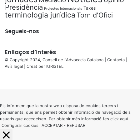
Presidència
Taxes
Projectes Internacionals
terminologia jurídica
Torn d'Ofici
Segueix-nos
Enllaços d’interés
© Copyright 2024, Consell de l'Advocacia Catalana |
Contacta
|
Avís legal
| Creat per
IURISTEL
X
Facebook
X
WhatsApp
Telegram
Viber
Back
to
top
button
Els informem que la nostra web disposa de cookies tercers i
permanents, que ens permet obtenir informació de navegació dels
usuaris que accedeixen. Per obtenir més informació fes click
aquí
Configurar cookies
ACCEPTAR
-
REFUSAR