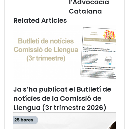
l’Advocacia
C
o
Catalana
a
a
t
n
Related Articles
a
R
l
i
à
e
a
r
l
a
a
,
c
p
a
r
r
e
t
n
a
p
Ja s’ha publicat el Butlletí de
:
o
"
s
notícies de la Comissió de
e
s
Llengua (3r trimestre 2026)
n
e
v
s
i
s
s
i