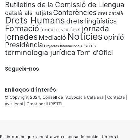
Butlletins de la Comissió de Llengua
Conferències
català als jutjats
dret català
Drets Humans
drets lingüístics
Formació
jornada
formularis jurídics
Notícies
jornades
opinió
Mediació
Presidència
Taxes
Projectes Internacionals
terminologia jurídica
Torn d'Ofici
Segueix-nos
Enllaços d’interés
© Copyright 2024, Consell de l'Advocacia Catalana |
Contacta
|
Avís legal
| Creat per
IURISTEL
X
Back
to
top
button
Els informem que la nostra web disposa de cookies tercers i