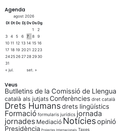
Agenda
agost 2026
Dl
Dt
Dc
Dj
Dv
Ds
Dg
1
2
3
4
5
6
7
8
9
10
11
12
13
14
15
16
17
18
19
20
21
22
23
24
25
26
27
28
29
30
31
« jul.
set. »
Veus
Butlletins de la Comissió de Llengua
Conferències
català als jutjats
dret català
Drets Humans
drets lingüístics
Formació
jornada
formularis jurídics
Notícies
jornades
opinió
Mediació
Presidència
Taxes
Projectes Internacionals