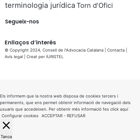
terminologia jurídica
Torn d'Ofici
Segueix-nos
Enllaços d’interés
© Copyright 2024, Consell de l'Advocacia Catalana |
Contacta
|
Avís legal
| Creat per
IURISTEL
X
Facebook
X
WhatsApp
Telegram
Viber
Back
to
top
button
Els informem que la nostra web disposa de cookies tercers i
permanents, que ens permet obtenir informació de navegació dels
usuaris que accedeixen. Per obtenir més informació fes click
aquí
Configurar cookies
ACCEPTAR
-
REFUSAR
Tanca