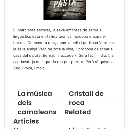
El Marc està escurat, la seva empresa de serveis
lingüístics està en fallida tècnica, l’exdona encara el
burxa… De manera que, quan la bella i perillosa Verònica,
la seva amiga Vero de tota la vida, li proposa de robar a
casa del diputat Bernal, hi accedeix. Serà fàcil, li diu. I, al
capdavall, ja no li queda res per perdre. Però s’equivoca.
S’equivoca, i molt.
La música
Cristall de
L
a
C
dels
roca
m
r
camaleons
Related
ú
i
s
s
Articles
i
t
c
a