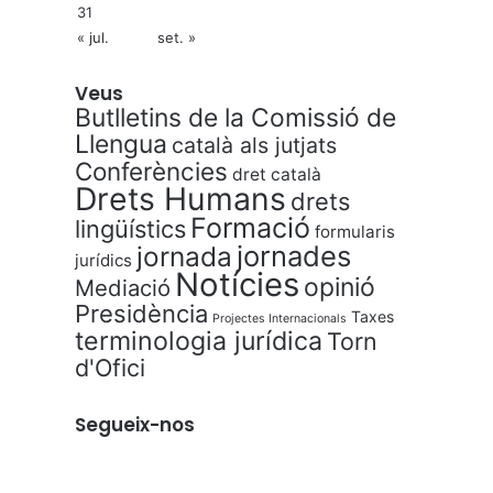
31
« jul.
set. »
Veus
Butlletins de la Comissió de
Llengua
català als jutjats
Conferències
dret català
Drets Humans
drets
Formació
lingüístics
formularis
jornades
jornada
jurídics
Notícies
opinió
Mediació
Presidència
Taxes
Projectes Internacionals
terminologia jurídica
Torn
d'Ofici
Segueix-nos