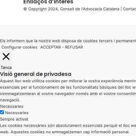
Enllaços d’interés
© Copyright 2024, Consell de l'Advocacia Catalana |
Contac
X
Back
to
top
button
Els informem que la nostra web disposa de cookies tercers i permanent
Configurar cookies
ACCEPTAR
-
REFUSAR
Tanca
Visió general de privadesa
Aquest lloc web utilitza cookies per millorar la vostra experiència me
essencials per al funcionament de les funcionalitats bàsiques del lloc
s’emmagatzemaran al vostre navegador només amb el vostre consentiment
navegació.
Necessaries
Necessaries
Sempre activat
Les cookies necessàries són absolutament essencials perquè el lloc web
web. Aquestes cookies no emmagatzemen cap informació personal.