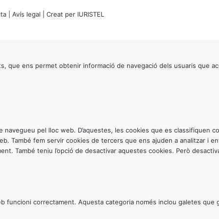
ta
|
Avís legal
| Creat per
IURISTEL
s, que ens permet obtenir informació de navegació dels usuaris que ac
ntre navegueu pel lloc web. D’aquestes, les cookies que es classifiquen
 web. També fem servir cookies de tercers que ens ajuden a analitzar i 
. També teniu l’opció de desactivar aquestes cookies. Però desactivar
 funcioni correctament. Aquesta categoria només inclou galetes que gar