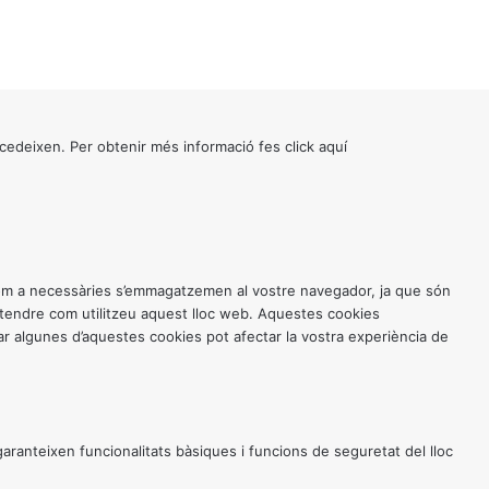
cedeixen. Per obtenir més informació fes click
aquí
 com a necessàries s’emmagatzemen al vostre navegador, ja que són
entendre com utilitzeu aquest lloc web. Aquestes cookies
 algunes d’aquestes cookies pot afectar la vostra experiència de
anteixen funcionalitats bàsiques i funcions de seguretat del lloc