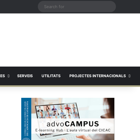
X
Search
for
EES
SERVEIS
UTILITATS
PROJECTES INTERNACIONALS