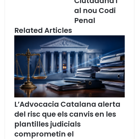
Ciutadana i
l
i
al nou Codi
B
m
u
e
Penal
t
d
Related Articles
l
e
l
l
e
’
t
A
í
d
d
v
e
o
n
c
o
a
t
c
í
i
L’Advocacia Catalana alerta
c
a
i
C
del risc que els canvis en les
e
a
s
t
plantilles judicials
d
a
comprometin el
e
l