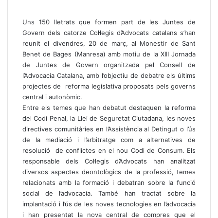
Uns 150 lletrats que formen part de les Juntes de
Govern dels catorze Col·legis d’Advocats catalans s’han
reunit el divendres, 20 de març, al Monestir de Sant
Benet de Bages (Manresa) amb motiu de la XIII Jornada
de Juntes de Govern organitzada pel Consell de
l’Advocacia Catalana, amb l’objectiu de debatre els últims
projectes de reforma legislativa proposats pels governs
central i autonòmic.
Entre els temes que han debatut destaquen la reforma
del Codi Penal, la Llei de Seguretat Ciutadana, les noves
directives comunitàries en l’Assistència al Detingut o l’ús
de la mediació i l’arbitratge com a alternatives de
resolució de conflictes en el nou Codi de Consum. Els
responsable dels Col·legis d’Advocats han analitzat
diversos aspectes deontològics de la professió, temes
relacionats amb la formació i debatran sobre la funció
social de l’advocacia. També han tractat sobre la
implantació i l’ús de les noves tecnologies en l’advocacia
i han presentat la nova central de compres que el