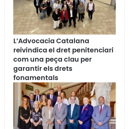
i
u
t
a
d
a
L’Advocacia Catalana
n
reivindica el dret penitenciari
a
i
com una peça clau per
a
garantir els drets
l
n
fonamentals
o
u
C
o
d
i
P
e
n