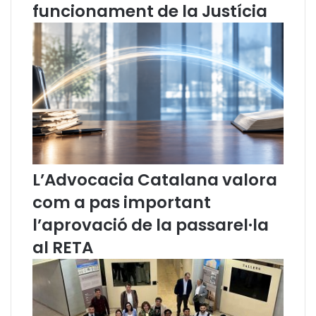
l
a
funcionament de la Justícia
m
n
e
a
s
a
d
l
e
a
m
L
a
l
r
e
ç
i
d
e
L’Advocacia Catalana valora
S
com a pas important
e
g
l’aprovació de la passarel·la
u
r
al RETA
e
t
a
t
C