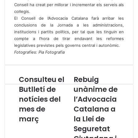
Consell ha creat per millorar i incrementar els serveis als
col·legis.
El Consell de l’Advocacia Catalana farà arribar les
conclusions de la Jornada a les administracions,
institucions i partits polítics, per tal que les tinguin en
compte a l’hora de tirar endavant les reformes
legislatives previstes pels governs central i autonòmic.
Fotografies: Pia Fotografia
Consulteu el
Rebuig
C
R
o
e
Butlletí de
unànime de
n
b
notícies del
l’Advocacia
s
u
u
i
mes de
Catalana a
l
g
t
març
u
la Llei de
e
n
Seguretat
u
à
e
n