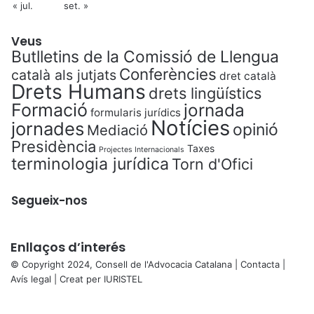
« jul.
set. »
Veus
Butlletins de la Comissió de Llengua
Conferències
català als jutjats
dret català
Drets Humans
drets lingüístics
Formació
jornada
formularis jurídics
Notícies
jornades
opinió
Mediació
Presidència
Taxes
Projectes Internacionals
terminologia jurídica
Torn d'Ofici
Segueix-nos
Enllaços d’interés
© Copyright 2024, Consell de l'Advocacia Catalana |
Contacta
|
Avís legal
| Creat per
IURISTEL
X
Facebook
X
WhatsApp
Telegram
Viber