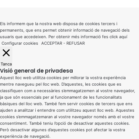
Back
to
top
button
Els informem que la nostra web disposa de cookies tercers i
permanents, que ens permet obtenir informació de navegació dels
usuaris que accedeixen. Per obtenir més informació fes click
aquí
Configurar cookies
ACCEPTAR
-
REFUSAR
Tanca
Visió general de privadesa
Aquest lloc web utilitza cookies per millorar la vostra experiència
mentre navegueu pel lloc web. D’aquestes, les cookies que es
classifiquen com a necessàries s’emmagatzemen al vostre navegador,
ja que són essencials per al funcionament de les funcionalitats
bàsiques del lloc web. També fem servir cookies de tercers que ens
ajuden a analitzar i entendre com utilitzeu aquest lloc web. Aquestes
cookies s’emmagatzemaran al vostre navegador només amb el vostre
consentiment. També teniu l’opció de desactivar aquestes cookies.
Però desactivar algunes d’aquestes cookies pot afectar la vostra
experiència de navegació.