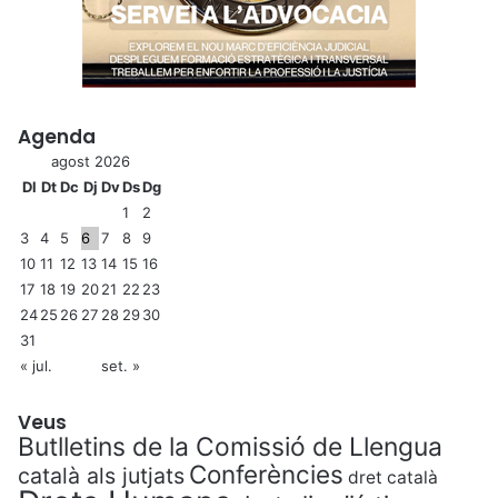
Agenda
agost 2026
Dl
Dt
Dc
Dj
Dv
Ds
Dg
1
2
3
4
5
6
7
8
9
10
11
12
13
14
15
16
17
18
19
20
21
22
23
24
25
26
27
28
29
30
31
« jul.
set. »
Veus
Butlletins de la Comissió de Llengua
Conferències
català als jutjats
dret català