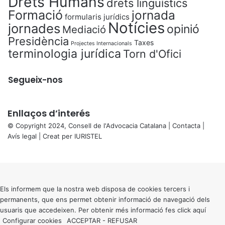
Drets Humans
drets lingüístics
Formació
jornada
formularis jurídics
Notícies
jornades
opinió
Mediació
Presidència
Taxes
Projectes Internacionals
terminologia jurídica
Torn d'Ofici
Segueix-nos
Enllaços d’interés
© Copyright 2024, Consell de l'Advocacia Catalana |
Contacta
|
Avís legal
| Creat per
IURISTEL
X
Back
to
top
button
Els informem que la nostra web disposa de cookies tercers i
permanents, que ens permet obtenir informació de navegació dels
usuaris que accedeixen. Per obtenir més informació fes click
aquí
Configurar cookies
ACCEPTAR
-
REFUSAR