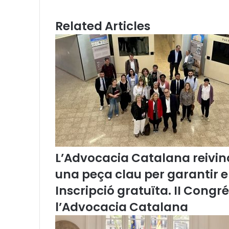
i
a
l
t
Related Articles
o
r
i
C
a
t
a
l
à
d
e
l
L’Advocacia Catalana reivind
a
una peça clau per garantir 
J
u
Inscripció gratuïta. II Congr
s
l’Advocacia Catalana
t
í
c