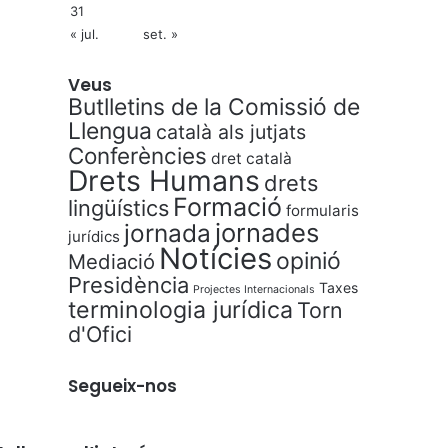
31
« jul.
set. »
Veus
Butlletins de la Comissió de
Llengua
català als jutjats
Conferències
dret català
Drets Humans
drets
Formació
lingüístics
formularis
jornades
jornada
jurídics
Notícies
opinió
Mediació
Presidència
Taxes
Projectes Internacionals
terminologia jurídica
Torn
d'Ofici
Segueix-nos