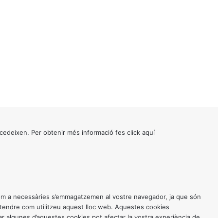
cedeixen. Per obtenir més informació fes click
aquí
 com a necessàries s’emmagatzemen al vostre navegador, ja que són
entendre com utilitzeu aquest lloc web. Aquestes cookies
 algunes d’aquestes cookies pot afectar la vostra experiència de