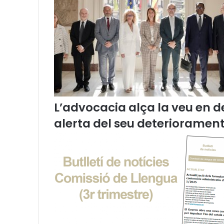
i
a
r
e
c
o
m
a
n
a
L’advocacia alça la veu en de
b
alerta del seu deteriorament
o
n
e
s
p
r
à
c
t
i