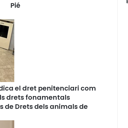
Pié
e
n
t
a
d
e
l
P
a
r
l
a
m
e
ica el dret penitenciari com
n
els drets fonamentals
t
,
és de Drets dels animals de
N
ú
r
i