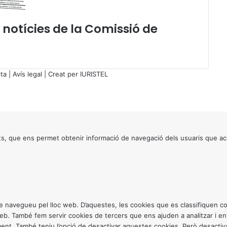
e
s
e notícies de la Comissió de
i
d
e
n
t
ta
|
Avís legal
| Creat per
IURISTEL
d
e
l
C
o
n
s, que ens permet obtenir informació de navegació dels usuaris que ac
s
e
l
l
d
e
ntre navegueu pel lloc web. D’aquestes, les cookies que es classifiquen
l
 web. També fem servir cookies de tercers que ens ajuden a analitzar i 
’
. També teniu l’opció de desactivar aquestes cookies. Però desactivar
A