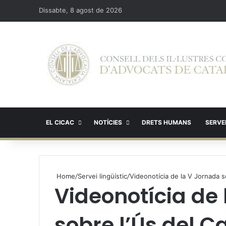
Dissabte, 8 agost de 2026
EL CICAC
NOTÍCIES
DRETS HUMANS
SERVEI
Home
/
Servei lingüístic
/
Videonotícia de la V Jornada so
Videonotícia de
sobre l’Ús del Ca