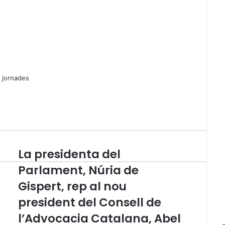
jornades
La presidenta del
L
a
Parlament, Núria de
p
Gispert, rep al nou
r
e
president del Consell de
s
i
l’Advocacia Catalana, Abel
d