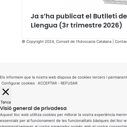
q
u
Ja s’ha publicat el Butlletí d
e
s
Llengua (3r trimestre 2026)
l
i
n
© Copyright 2024, Consell de l'Advocacia Catalana |
Contac
g
X
ü
Facebook
X
WhatsApp
Telegram
Viber
í
Back
s
to
t
top
i
button
Els informem que la nostra web disposa de cookies tercers i permanent
q
Configurar cookies
ACCEPTAR
-
REFUSAR
u
e
s
Tanca
Visió general de privadesa
Aquest lloc web utilitza cookies per millorar la vostra experiència me
essencials per al funcionament de les funcionalitats bàsiques del lloc
s’emmagatzemaran al vostre navegador només amb el vostre consentiment