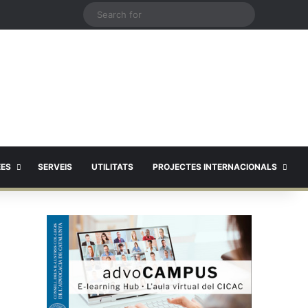
X
Search
for
EES
SERVEIS
UTILITATS
PROJECTES INTERNACIONALS