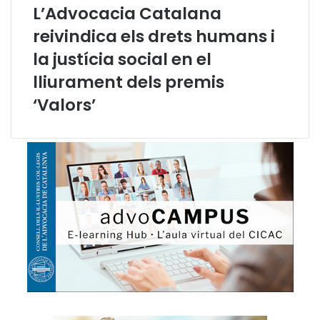
C
L’Advocacia Catalana
a
reivindica els drets humans i
t
a
la justícia social en el
l
a
lliurament dels premis
n
‘Valors’
a
,
A
b
e
l
P
i
é