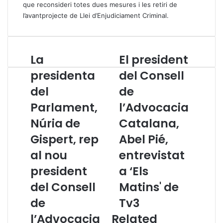
que reconsideri totes dues mesures i les retiri de
l’avantprojecte de Llei d’Enjudiciament Criminal.
La
El president
L
E
a
l
presidenta
del Consell
p
p
del
de
r
r
e
e
Parlament,
l’Advocacia
s
s
i
Núria de
i
Catalana,
d
d
Gispert, rep
Abel Pié,
e
e
n
n
al nou
entrevistat
t
t
president
a ‘Els
a
d
d
e
del Consell
Matins' de
e
l
de
Tv3
l
C
P
o
l’Advocacia
Related