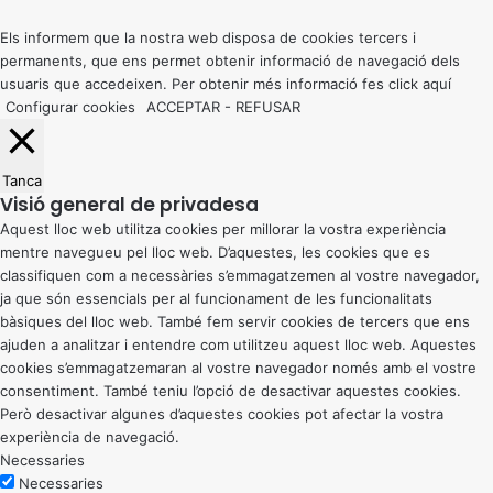
top
button
Els informem que la nostra web disposa de cookies tercers i
permanents, que ens permet obtenir informació de navegació dels
usuaris que accedeixen. Per obtenir més informació fes click
aquí
Configurar cookies
ACCEPTAR
-
REFUSAR
Tanca
Visió general de privadesa
Aquest lloc web utilitza cookies per millorar la vostra experiència
mentre navegueu pel lloc web. D’aquestes, les cookies que es
classifiquen com a necessàries s’emmagatzemen al vostre navegador,
ja que són essencials per al funcionament de les funcionalitats
bàsiques del lloc web. També fem servir cookies de tercers que ens
ajuden a analitzar i entendre com utilitzeu aquest lloc web. Aquestes
cookies s’emmagatzemaran al vostre navegador només amb el vostre
consentiment. També teniu l’opció de desactivar aquestes cookies.
Però desactivar algunes d’aquestes cookies pot afectar la vostra
experiència de navegació.
Necessaries
Necessaries