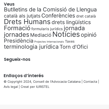
Veus
Butlletins de la Comissió de Llengua
Conferències
català als jutjats
dret català
Drets Humans
drets lingüístics
Formació
jornada
formularis jurídics
Notícies
jornades
opinió
Mediació
Presidència
Taxes
Projectes Internacionals
terminologia jurídica
Torn d'Ofici
Segueix-nos
Enllaços d’interés
© Copyright 2024, Consell de l'Advocacia Catalana |
Contacta
|
Avís legal
| Creat per
IURISTEL
X
Facebook
X
WhatsApp
Telegram
Viber
Back
to