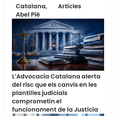
a
n
Catalana,
Articles
r
s
l
e
Abel Pié
a
l
m
l
e
d
n
e
t
l
,
’
N
A
ú
d
r
v
i
o
a
c
L’Advocacia Catalana alerta
d
a
e
c
del risc que els canvis en les
G
i
plantilles judicials
i
a
s
C
comprometin el
p
a
funcionament de la Justícia
e
t
r
a