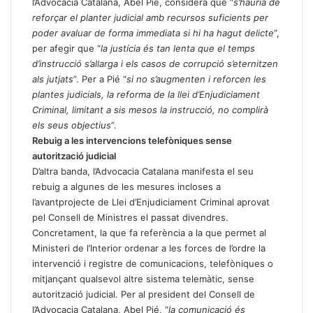
l’Advocacia Catalana, Abel Pié, considera que “
s’hauria de
reforçar el planter judicial amb recursos suficients per
poder avaluar de forma immediata si hi ha hagut delicte
”,
per afegir que “
la justícia és tan lenta que el temps
d’instrucció s’allarga i els casos de corrupció s’eternitzen
als jutjats
”. Per a Pié “
si no s’augmenten i reforcen les
plantes judicials, la reforma de la llei d’Enjudiciament
Criminal, limitant a sis mesos la instrucció, no complirà
els seus objectius
”.
Rebuig a les intervencions telefòniques sense
autorització judicial
D’altra banda, l’Advocacia Catalana manifesta el seu
rebuig a algunes de les mesures incloses a
l’avantprojecte de Llei d’Enjudiciament Criminal aprovat
pel Consell de Ministres el passat divendres.
Concretament, la que fa referència a la que permet al
Ministeri de l’Interior ordenar a les forces de l’ordre la
intervenció i registre de comunicacions, telefòniques o
mitjançant qualsevol altre sistema telemàtic, sense
autorització judicial. Per al president del Consell de
l’Advocacia Catalana, Abel Pié, “
la comunicació és