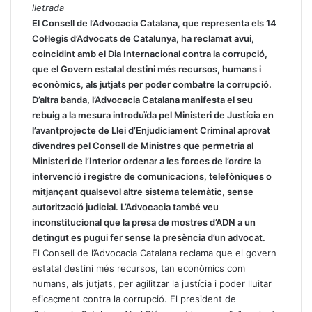
lletrada
El Consell de l’Advocacia Catalana, que representa els 14
Col·legis d’Advocats de Catalunya, ha reclamat avui,
coincidint amb el Dia Internacional contra la corrupció,
que el Govern estatal destini més recursos, humans i
econòmics, als jutjats per poder combatre la corrupció.
D’altra banda, l’Advocacia Catalana manifesta el seu
rebuig a la mesura introduïda pel Ministeri de Justícia en
l’avantprojecte de Llei d’Enjudiciament Criminal aprovat
divendres pel Consell de Ministres que permetria al
Ministeri de l’Interior ordenar a les forces de l’ordre la
intervenció i registre de comunicacions, telefòniques o
mitjançant qualsevol altre sistema telemàtic, sense
autorització judicial. L’Advocacia també veu
inconstitucional que la presa de mostres d’ADN a un
detingut es pugui fer sense la presència d’un advocat.
El Consell de l’Advocacia Catalana reclama que el govern
estatal destini més recursos, tan econòmics com
humans, als jutjats, per agilitzar la justícia i poder lluitar
eficaçment contra la corrupció. El president de