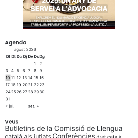
Agenda
agost 2026
Dl
Dt
Dc
Dj
Dv
Ds
Dg
1
2
3
4
5
6
7
8
9
10
11
12
13
14
15
16
17
18
19
20
21
22
23
24
25
26
27
28
29
30
31
« jul.
set. »
Veus
Butlletins de la Comissió de Llengua
Conferències
català als jutjats
dret català