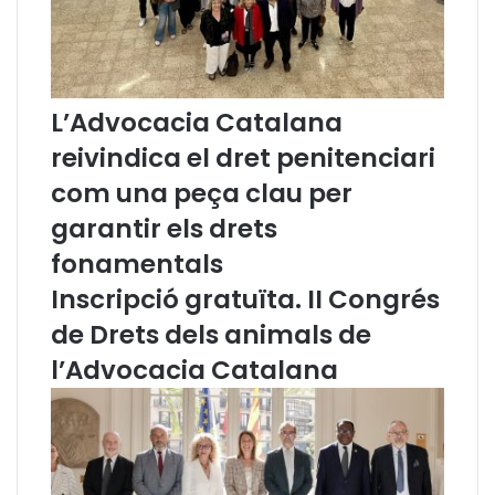
a
s
q
d
u
e
e
l
e
C
L’Advocacia Catalana
s
a
d
t
reivindica el dret penitenciari
e
a
com una peça clau per
s
l
t
à
garantir els drets
i
a
fonamentals
n
l
i
a
Inscripció gratuïta. II Congrés
n
J
de Drets dels animals de
m
u
é
s
l’Advocacia Catalana
s
t
r
í
e
c
c
i
u
a