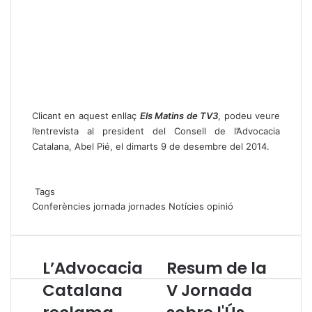
Clicant en aquest enllaç
Els Matins de TV3
, podeu veure
l’entrevista al president del Consell de l’Advocacia
Catalana, Abel Pié, el dimarts 9 de desembre del 2014.
Tags
Conferències
jornada
jornades
Notícies
opinió
L’Advocacia
Resum de la
L
R
’
e
Catalana
V Jornada
A
s
d
u