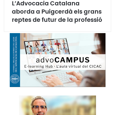
L’Advocacia Catalana
s
j
aborda a Puigcerdà els grans
u
reptes de futur de la professió
t
j
a
t
s
p
e
r
l
l
u
i
t
a
r
c
o
n