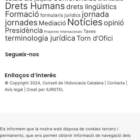
Drets Humans
drets lingüístics
Formació
jornada
formularis jurídics
Notícies
jornades
opinió
Mediació
Presidència
Taxes
Projectes Internacionals
terminologia jurídica
Torn d'Ofici
Segueix-nos
Enllaços d’interés
© Copyright 2024, Consell de l'Advocacia Catalana |
Contacta
|
Avís legal
| Creat per
IURISTEL
X
Facebook
X
WhatsApp
Telegram
Viber
Back
to
top
button
Els informem que la nostra web disposa de cookies tercers i
permanents, que ens permet obtenir informació de navegació dels