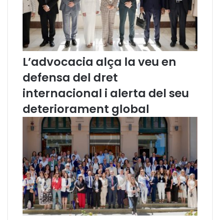
r
s
o
s
h
u
L’advocacia alça la veu en
m
a
defensa del dret
n
internacional i alerta del seu
s
i
deteriorament global
e
c
o
n
ò
m
i
c
s
a
l