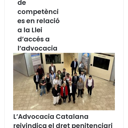
de
t
l
competènci
a
e
l
g
es en relació
a
i
a la Llei
n
r
a
e
d’accés a
l
n
l’advocacia
a
c
m
a
e
t
n
a
t
l
a
à
q
.
u
c
e
a
e
t
l
T
L’Advocacia Catalana
C
reivindica el dret penitenciari
p