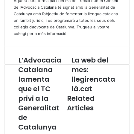
Aquest curs forma part del Pla de Treball que el Consell
de l’Advocacia Catalana té signat amb la Generalitat de
Catalunya amb l’objectiu de fomentar la llengua catalana
en l’àmbit jurídic, i es programarà a totes les seus dels
col·legis d’advocats de Catalunya. Truqueu al vostre
col·legi per a més informació.
L’Advocacia
La web del
L
L
’
a
Catalana
mes:
A
w
lamenta
llegirencata
d
e
v
b
que el TC
là.cat
o
d
c
privi a la
Related
e
a
l
Generalitat
Articles
c
m
i
e
de
a
s
Catalunya
C
:
a
l