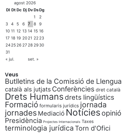
agost 2026
Dl
Dt
Dc
Dj
Dv
Ds
Dg
1
2
3
4
5
6
7
8
9
10
11
12
13
14
15
16
17
18
19
20
21
22
23
24
25
26
27
28
29
30
31
« jul.
set. »
Veus
Butlletins de la Comissió de Llengua
Conferències
català als jutjats
dret català
Drets Humans
drets lingüístics
Formació
jornada
formularis jurídics
Notícies
jornades
opinió
Mediació
Presidència
Taxes
Projectes Internacionals
terminologia jurídica
Torn d'Ofici