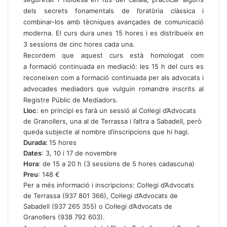
dels secrets fonamentals de l’oratòria clàssica i
combinar-los amb tècniques avançades de comunicació
moderna. El curs dura unes 15 hores i es distribueix en
3 sessions de cinc hores cada una.
Recordem que aquest curs està homologat com
a formació continuada en mediació: les 15 h del curs es
reconeixen com a formació continuada per als advocats i
advocades mediadors que vulguin romandre inscrits al
Registre Públic de Mediadors.
Lloc
: en principi es farà un sessió al Col·legi d’Advocats
de Granollers, una al de Terrassa i l’altra a Sabadell, però
queda subjecte al nombre d’inscripcions que hi hagi.
Durada:
15 hores
Dates
: 3, 10 i 17 de novembre
Hora
: de 15 a 20 h (3 sessions de 5 hores cadascuna)
Preu
: 148 €
Per a més informació i inscripcions: Col·legi d’Advocats
de Terrassa (937 801 366), Col·legi d’Advocats de
Sabadell (937 265 355) o Col·legi d’Advocats de
Granollers (938 792 603).