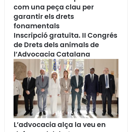
r
com una peça clau per
i
garantir els drets
v
i
fonamentals
a
Inscripció gratuïta. II Congrés
l
a
de Drets dels animals de
G
l’Advocacia Catalana
e
n
e
r
a
l
i
t
a
t
d
e
L’advocacia alça la veu en
C