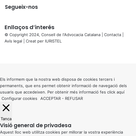
Segueix-nos
Enllaços d’interés
© Copyright 2024, Consell de l'Advocacia Catalana |
Contacta
|
Avís legal
| Creat per
IURISTEL
X
Facebook
X
WhatsApp
Telegram
Viber
Back
to
top
button
Els informem que la nostra web disposa de cookies tercers i
permanents, que ens permet obtenir informació de navegació dels
usuaris que accedeixen. Per obtenir més informació fes click
aquí
Configurar cookies
ACCEPTAR
-
REFUSAR
Tanca
Visió general de privadesa
Aquest lloc web utilitza cookies per millorar la vostra experiència