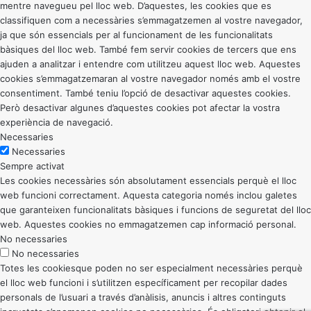
mentre navegueu pel lloc web. D’aquestes, les cookies que es
classifiquen com a necessàries s’emmagatzemen al vostre navegador,
ja que són essencials per al funcionament de les funcionalitats
bàsiques del lloc web. També fem servir cookies de tercers que ens
ajuden a analitzar i entendre com utilitzeu aquest lloc web. Aquestes
cookies s’emmagatzemaran al vostre navegador només amb el vostre
consentiment. També teniu l’opció de desactivar aquestes cookies.
Però desactivar algunes d’aquestes cookies pot afectar la vostra
experiència de navegació.
Necessaries
Necessaries
Sempre activat
Les cookies necessàries són absolutament essencials perquè el lloc
web funcioni correctament. Aquesta categoria només inclou galetes
que garanteixen funcionalitats bàsiques i funcions de seguretat del lloc
web. Aquestes cookies no emmagatzemen cap informació personal.
No necessaries
No necessaries
Totes les cookiesque poden no ser especialment necessàries perquè
el lloc web funcioni i s’utilitzen específicament per recopilar dades
personals de l’usuari a través d’anàlisis, anuncis i altres continguts