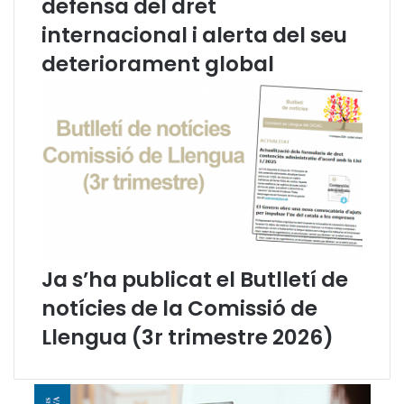
defensa del dret
a
t
internacional i alerta del seu
a
deteriorament global
l
u
n
y
a
d
e
c
o
m
p
e
Ja s’ha publicat el Butlletí de
t
notícies de la Comissió de
è
n
Llengua (3r trimestre 2026)
c
i
e
s