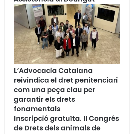
r
d
a
f
i
a
:
E
l
s
D
r
L’Advocacia Catalana
e
reivindica el dret penitenciari
t
s
com una peça clau per
H
garantir els drets
u
m
fonamentals
a
Inscripció gratuïta. II Congrés
n
s
de Drets dels animals de
i