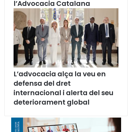
l’Advocacia Catalana
l
a
F
u
n
c
i
ó
S
o
c
i
L’advocacia alça la veu en
a
defensa del dret
l
d
internacional i alerta del seu
e
deteriorament global
l
’
A
d
v
o