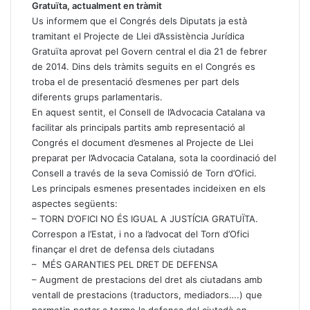
Gratuïta, actualment en tràmit
Us informem que el Congrés dels Diputats ja està
tramitant el Projecte de Llei d’Assistència Jurídica
Gratuïta aprovat pel Govern central el dia 21 de febrer
de 2014. Dins dels tràmits seguits en el Congrés es
troba el de presentació d’esmenes per part dels
diferents grups parlamentaris.
En aquest sentit, el Consell de l’Advocacia Catalana va
facilitar als principals partits amb representació al
Congrés el document d’esmenes al Projecte de Llei
preparat per l’Advocacia Catalana, sota la coordinació del
Consell a través de la seva Comissió de Torn d’Ofici.
Les principals esmenes presentades incideixen en els
aspectes següents:
– TORN D’OFICI NO ÉS IGUAL A JUSTÍCIA GRATUÏTA.
Correspon a l’Estat, i no a l’advocat del Torn d’Ofici
finançar el dret de defensa dels ciutadans
– MÉS GARANTIES PEL DRET DE DEFENSA
– Augment de prestacions del dret als ciutadans amb
ventall de prestacions (traductors, mediadors….) que
permetin portar a terme la defensa del ciutadà en