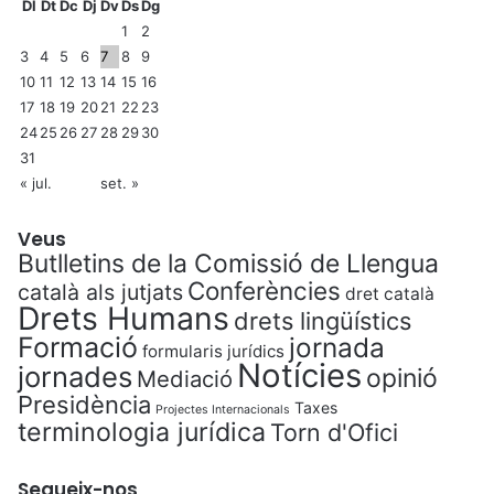
Dl
Dt
Dc
Dj
Dv
Ds
Dg
1
2
3
4
5
6
7
8
9
10
11
12
13
14
15
16
17
18
19
20
21
22
23
24
25
26
27
28
29
30
31
« jul.
set. »
Veus
Butlletins de la Comissió de Llengua
Conferències
català als jutjats
dret català
Drets Humans
drets lingüístics
Formació
jornada
formularis jurídics
Notícies
jornades
opinió
Mediació
Presidència
Taxes
Projectes Internacionals
terminologia jurídica
Torn d'Ofici
Segueix-nos