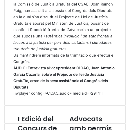
la Comissió de Justícia Gratuïta del CGAE, Joan Ramon
Puig, han assistit a la sessió del Congrés dels Diputats
en la qual s’ha discutit el Projecte de Llei de Justícia
Gratuïta elaborat pel Ministeri de Justícia, posant de
manifest l’oposició frontal de l’Advocacia a un projecte
que suposa una «
autèntica involució i un atac frontal a
l’accés a la justícia per part dels ciutadans i ciutadanes
tributaris de justícia gratuïta
«.
Us mantindrem informats de la tramitació que efectuï el
Congrés.
ÀUDIO: Entrevista al vicepresident CICAC, Juan Antonio
García Cazorla, sobre el Projecte de llei de Justícia
Gratuïta, arran de la seva assistència al Congrés dels
Diputats.
[jwplayer config=»CICAC_audio» mediaid=»2914″]
I Edició del
Advocats
I
A
E
d
Concurs de
amb permís
d
v