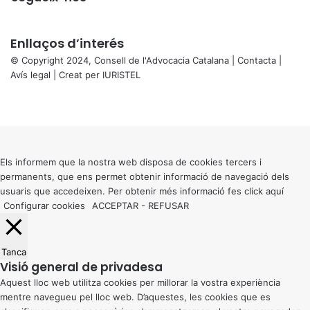
Enllaços d’interés
© Copyright 2024, Consell de l'Advocacia Catalana |
Contacta
|
Avís legal
| Creat per
IURISTEL
X
Facebook
X
WhatsApp
Telegram
Viber
Back
to
top
button
Els informem que la nostra web disposa de cookies tercers i
permanents, que ens permet obtenir informació de navegació dels
usuaris que accedeixen. Per obtenir més informació fes click
aquí
Configurar cookies
ACCEPTAR
-
REFUSAR
Tanca
Visió general de privadesa
Aquest lloc web utilitza cookies per millorar la vostra experiència
mentre navegueu pel lloc web. D’aquestes, les cookies que es