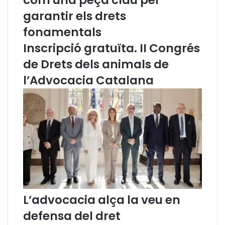
í
l
garantir els drets
c
a
i
n
fonamentals
a
a
Inscripció gratuïta. II Congrés
a
i
c
n
de Drets dels animals de
o
a
l’Advocacia Catalana
r
u
d
g
e
u
n
r
e
a
x
l
c
e
l
s
o
X
u
X
r
X
e
I
L’advocacia alça la veu en
e
I
defensa del dret
l
I