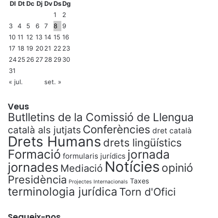
e
Dl
Dt
Dc
Dj
Dv
Ds
Dg
r
1
2
s
3
4
5
6
7
8
9
10
11
12
13
14
15
16
17
18
19
20
21
22
23
24
25
26
27
28
29
30
31
« jul.
set. »
Veus
Butlletins de la Comissió de Llengua
Conferències
català als jutjats
dret català
Drets Humans
drets lingüístics
Formació
jornada
formularis jurídics
Notícies
jornades
opinió
Mediació
Presidència
Taxes
Projectes Internacionals
terminologia jurídica
Torn d'Ofici
Segueix-nos