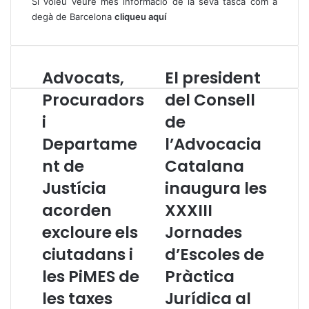
Si voleu veure més informació de la seva tasca com a
degà de Barcelona
cliqueu aquí
Advocats,
El president
A
E
d
l
Procuradors
del Consell
v
p
i
de
o
r
c
e
Departame
l’Advocacia
a
s
t
nt de
i
Catalana
s
d
Justícia
inaugura les
,
e
P
n
acorden
XXXIII
r
t
excloure els
Jornades
o
d
c
e
ciutadans i
d’Escoles de
u
l
les PiMES de
Pràctica
r
C
a
o
les taxes
Jurídica al
d
n