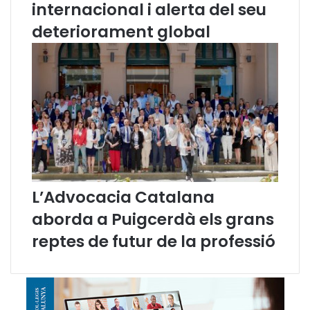
s
J
internacional i alerta del seu
c
o
deteriorament global
i
r
u
n
t
a
a
d
d
e
a
s
n
d
s
’
i
E
l
s
e
c
s
o
L’Advocacia Catalana
P
l
aborda a Puigcerdà els grans
i
e
M
s
reptes de futur de la professió
E
d
S
e
d
P
e
r
l
à