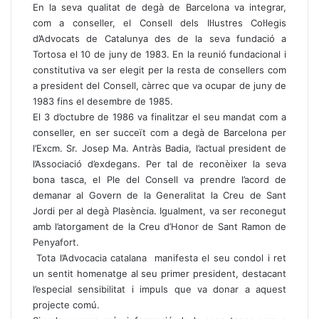
En la seva qualitat de degà de Barcelona va integrar,
com a conseller, el Consell dels Il·lustres Col·legis
d’Advocats de Catalunya des de la seva fundació a
Tortosa el 10 de juny de 1983. En la reunió fundacional i
constitutiva va ser elegit per la resta de consellers com
a president del Consell, càrrec que va ocupar de juny de
1983 fins el desembre de 1985.
El 3 d’octubre de 1986 va finalitzar el seu mandat com a
conseller, en ser succeït com a degà de Barcelona per
l’Excm. Sr. Josep Ma. Antràs Badia, l’actual president de
l’Associació d’exdegans. Per tal de reconèixer la seva
bona tasca, el Ple del Consell va prendre l’acord de
demanar al Govern de la Generalitat la Creu de Sant
Jordi per al degà Plasència. Igualment, va ser reconegut
amb l’atorgament de la Creu d’Honor de Sant Ramon de
Penyafort.
Tota l’Advocacia catalana manifesta el seu condol i ret
un sentit homenatge al seu primer president, destacant
l’especial sensibilitat i impuls que va donar a aquest
projecte comú.