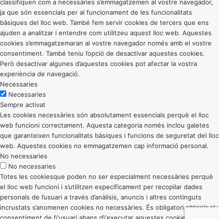
classifiquen com a necessàries s’emmagatzemen al vostre navegador,
ja que són essencials per al funcionament de les funcionalitats
bàsiques del lloc web. També fem servir cookies de tercers que ens
ajuden a analitzar i entendre com utilitzeu aquest lloc web. Aquestes
cookies s’emmagatzemaran al vostre navegador només amb el vostre
consentiment. També teniu l’opció de desactivar aquestes cookies.
Però desactivar algunes d’aquestes cookies pot afectar la vostra
experiència de navegació.
Necessaries
Necessaries
Sempre activat
Les cookies necessàries són absolutament essencials perquè el lloc
web funcioni correctament. Aquesta categoria només inclou galetes
que garanteixen funcionalitats bàsiques i funcions de seguretat del lloc
web. Aquestes cookies no emmagatzemen cap informació personal.
No necessaries
No necessaries
Totes les cookiesque poden no ser especialment necessàries perquè
el lloc web funcioni i s’utilitzen específicament per recopilar dades
personals de l’usuari a través d’anàlisis, anuncis i altres continguts
incrustats s’anomenen cookies no necessàries. És obligatori obtenir el
consentiment de l\'usuari abans d\'executar aquestes cookies al vostre