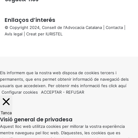
Enllaços d’interés
© Copyright 2024, Consell de l'Advocacia Catalana |
Contacta
|
Avís legal
| Creat per
IURISTEL
X
Facebook
X
WhatsApp
Telegram
Viber
Back
to
top
button
Els informem que la nostra web disposa de cookies tercers i
permanents, que ens permet obtenir informació de navegació dels
usuaris que accedeixen. Per obtenir més informació fes click
aquí
Configurar cookies
ACCEPTAR
-
REFUSAR
Tanca
Visió general de privadesa
Aquest lloc web utilitza cookies per millorar la vostra experiència
mentre navegueu pel lloc web. D’aquestes, les cookies que es