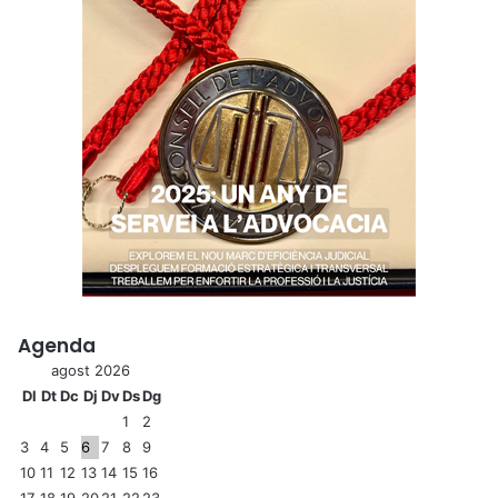
Agenda
agost 2026
Dl
Dt
Dc
Dj
Dv
Ds
Dg
1
2
3
4
5
6
7
8
9
10
11
12
13
14
15
16