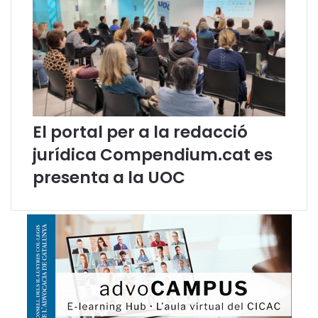
a
l
a
U
E
?
El portal per a la redacció
jurídica Compendium.cat es
presenta a la UOC