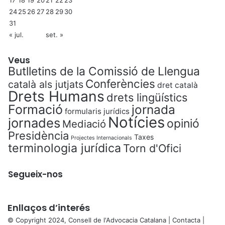
17
18
19
20
21
22
23
24
25
26
27
28
29
30
31
« jul.
set. »
Veus
Butlletins de la Comissió de Llengua
Conferències
català als jutjats
dret català
Drets Humans
drets lingüístics
Formació
jornada
formularis jurídics
Notícies
jornades
opinió
Mediació
Presidència
Taxes
Projectes Internacionals
terminologia jurídica
Torn d'Ofici
Segueix-nos
Enllaços d’interés
© Copyright 2024, Consell de l'Advocacia Catalana |
Contacta
|