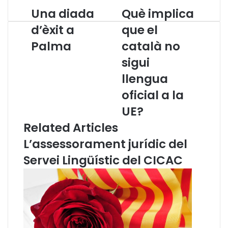
Una diada
Què implica
U
Q
n
u
d’èxit a
que el
a
è
Palma
català no
d
i
i
m
sigui
a
p
d
l
llengua
a
i
oficial a la
d
c
’
a
UE?
è
q
Related Articles
x
u
i
e
L’assessorament jurídic del
t
e
Servei Lingüístic del CICAC
a
l
P
c
a
a
l
t
m
a
a
l
à