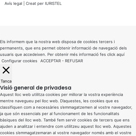
Avís legal
| Creat per
IURISTEL
X
Facebook
X
WhatsApp
Telegram
Viber
Back
to
top
button
Els informem que la nostra web disposa de cookies tercers i
permanents, que ens permet obtenir informació de navegació dels
usuaris que accedeixen. Per obtenir més informació fes click
aquí
Configurar cookies
ACCEPTAR
-
REFUSAR
Tanca
Visió general de privadesa
Aquest lloc web utilitza cookies per millorar la vostra experiència
mentre navegueu pel lloc web. D’aquestes, les cookies que es
classifiquen com a necessàries s’emmagatzemen al vostre navegador,
ja que són essencials per al funcionament de les funcionalitats
bàsiques del lloc web. També fem servir cookies de tercers que ens
ajuden a analitzar i entendre com utilitzeu aquest lloc web. Aquestes
cookies s’emmagatzemaran al vostre navegador només amb el vostre