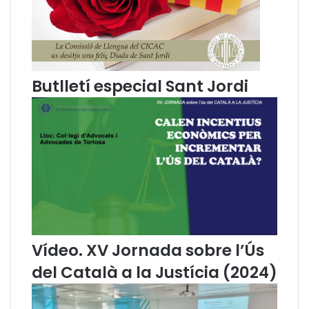
n
o
s
i
g
Butlletí especial Sant Jordi
u
i
l
l
e
n
g
u
a
o
f
i
Vídeo. XV Jornada sobre l’Ús
c
del Català a la Justícia (2024)
i
a
l