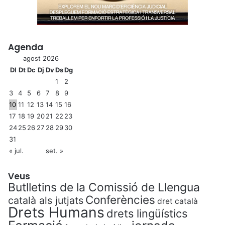
Agenda
agost 2026
Dl
Dt
Dc
Dj
Dv
Ds
Dg
1
2
3
4
5
6
7
8
9
10
11
12
13
14
15
16
17
18
19
20
21
22
23
24
25
26
27
28
29
30
31
« jul.
set. »
Veus
Butlletins de la Comissió de Llengua
Conferències
català als jutjats
dret català
Drets Humans
drets lingüístics