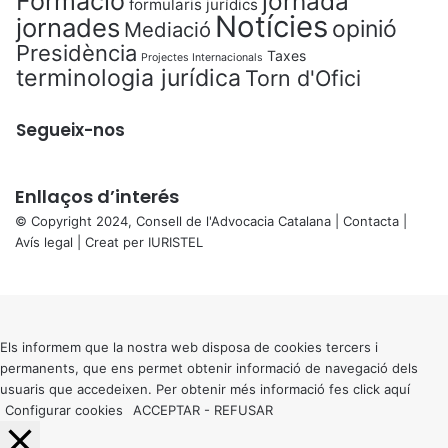
Formació
jornada
formularis jurídics
Notícies
jornades
opinió
Mediació
Presidència
Taxes
Projectes Internacionals
terminologia jurídica
Torn d'Ofici
Segueix-nos
Enllaços d’interés
© Copyright 2024, Consell de l'Advocacia Catalana |
Contacta
|
Avís legal
| Creat per
IURISTEL
X
Back
to
top
button
Els informem que la nostra web disposa de cookies tercers i
permanents, que ens permet obtenir informació de navegació dels
usuaris que accedeixen. Per obtenir més informació fes click
aquí
Configurar cookies
ACCEPTAR
-
REFUSAR