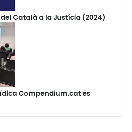
o
l
del Català a la Justícia (2024)
·
l
e
c
c
i
ó
“
S
o
s
t
jurídica Compendium.cat es
e
n
i
b
i
l
i