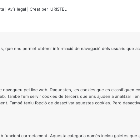
t
ta
|
Avís legal
| Creat per
IURISTEL
a
t
l
i
n
g
s, que ens permet obtenir informació de navegació dels usuaris que ac
ü
í
s
t
i
c
a
ntre navegueu pel lloc web. D’aquestes, les cookies que es classifiquen
”
 web. També fem servir cookies de tercers que ens ajuden a analitzar i 
. També teniu l’opció de desactivar aquestes cookies. Però desactivar
 funcioni correctament. Aquesta categoria només inclou galetes que gar