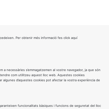
cedeixen. Per obtenir més informació fes click
aquí
 com a necessàries s’emmagatzemen al vostre navegador, ja que són
entendre com utilitzeu aquest lloc web. Aquestes cookies
 algunes d’aquestes cookies pot afectar la vostra experiència de
anteixen funcionalitats bàsiques i funcions de seguretat del lloc