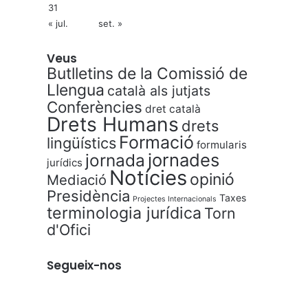
31
« jul.
set. »
Veus
Butlletins de la Comissió de
Llengua
català als jutjats
Conferències
dret català
Drets Humans
drets
Formació
lingüístics
formularis
jornades
jornada
jurídics
Notícies
opinió
Mediació
Presidència
Taxes
Projectes Internacionals
terminologia jurídica
Torn
d'Ofici
Segueix-nos