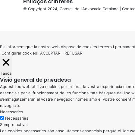
Enllaços d’interés
© Copyright 2024, Consell de l'Advocacia Catalana |
Contac
X
Facebook
X
WhatsApp
Telegram
Viber
Back
to
top
button
Els informem que la nostra web disposa de cookies tercers i permanent
Configurar cookies
ACCEPTAR
-
REFUSAR
Tanca
Visió general de privadesa
Aquest lloc web utilitza cookies per millorar la vostra experiència me
essencials per al funcionament de les funcionalitats bàsiques del lloc
s’emmagatzemaran al vostre navegador només amb el vostre consentiment
navegació.
Necessaries
Necessaries
Sempre activat
Les cookies necessàries són absolutament essencials perquè el lloc web