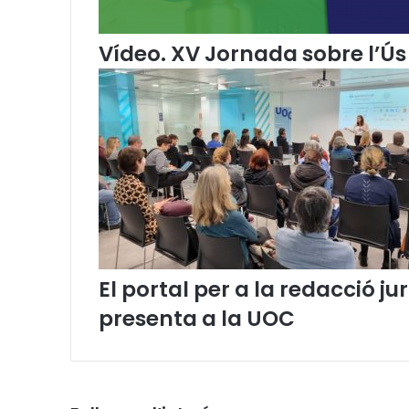
a
l
Vídeo. XV Jornada sobre l’Ús 
à
El portal per a la redacció 
presenta a la UOC