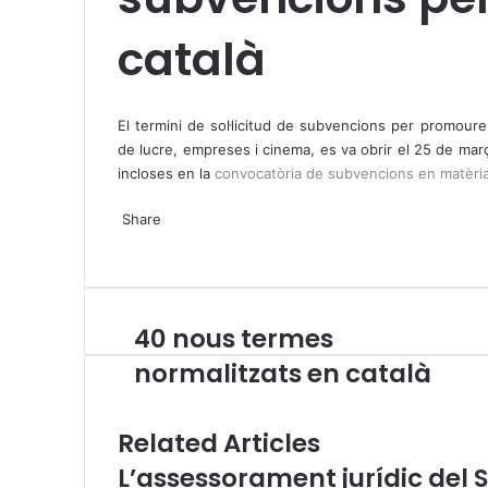
català
X
W
T
h
e
El termini de sol·licitud de subvencions per promoure
a
l
de lucre, empreses i cinema, es va obrir el 25 de març
t
e
incloses en la
convocatòria de subvencions en matèria
s
g
X
W
T
A
r
Share
h
e
p
a
X
a
l
W
T
S
P
p
m
t
e
h
e
h
r
s
g
a
l
a
i
A
r
t
e
r
n
40 nous termes
4
p
a
s
g
e
t
0
p
m
A
r
v
normalitzats en català
n
p
a
i
o
p
m
a
u
E
Related Articles
s
m
L’assessorament jurídic del S
t
a