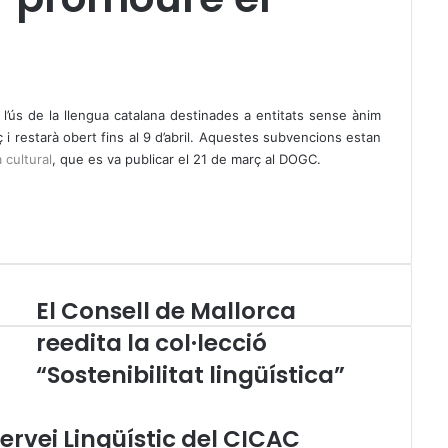
 l’ús de la llengua catalana destinades a entitats sense ànim
 i restarà obert fins al 9 d’abril. Aquestes subvencions estan
 cultural
, que es va publicar el 21 de març al DOGC.
El Consell de Mallorca
E
l
reedita la col·lecció
C
“Sostenibilitat lingüística”
o
n
s
ervei Lingüístic del CICAC
e