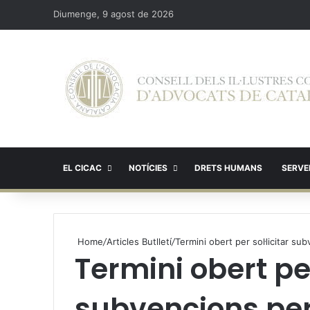
Diumenge, 9 agost de 2026
EL CICAC
NOTÍCIES
DRETS HUMANS
SERVEI
Home
/
Articles Butlletí
/
Termini obert per sol·licitar s
Termini obert per
subvencions per