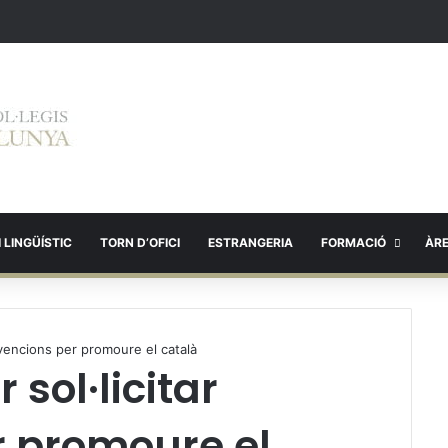
 LINGÜÍSTIC
TORN D’OFICI
ESTRANGERIA
FORMACIÓ
ÀR
ubvencions per promoure el català
 sol·licitar
 promoure el