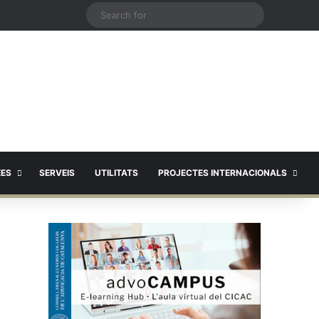
X
Search
for
EES
SERVEIS
UTILITATS
PROJECTES INTERNACIONALS