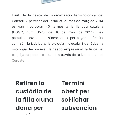
Fruit de la tasca de normalització terminològica del
Consell Supervisor del TermCat, el mes de març de 2014
es van incorporar 40 termes a la llengua catalana
(DOGC, núm. 6578, del 10 de març de 2014). Les
paraules noves que s’incorporen pertanyen a àmbits
com són la ictiologia, la biologia molecular i genètica, la
micologia, l’economia i la gestió empresarial, la física i el
circ, i ja es poden consultar a través de la
Neoloteca
i el
Cercaterm
.
Retiren la
Termini
R
T
e
e
custòdia de
obert per
t
r
la filla a una
sol·licitar
i
m
r
i
dona per
subvencion
e
n
n
i