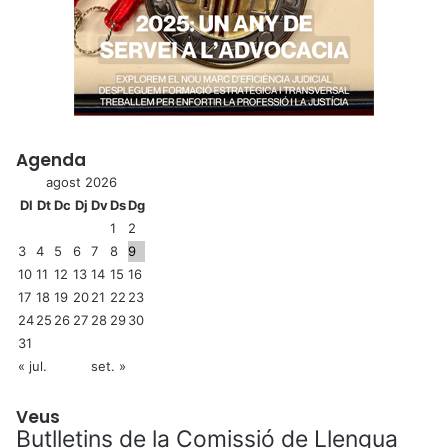
Agenda
agost 2026
Dl
Dt
Dc
Dj
Dv
Ds
Dg
1
2
3
4
5
6
7
8
9
10
11
12
13
14
15
16
17
18
19
20
21
22
23
24
25
26
27
28
29
30
31
« jul.
set. »
Veus
Butlletins de la Comissió de Llengua