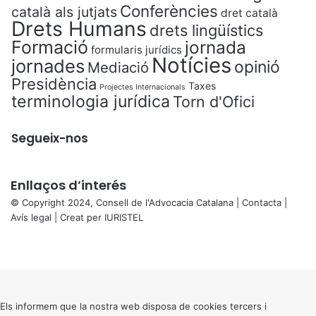
Conferències
català als jutjats
dret català
Drets Humans
drets lingüístics
Formació
jornada
formularis jurídics
Notícies
jornades
opinió
Mediació
Presidència
Taxes
Projectes Internacionals
terminologia jurídica
Torn d'Ofici
Segueix-nos
Enllaços d’interés
© Copyright 2024, Consell de l'Advocacia Catalana |
Contacta
|
Avís legal
| Creat per
IURISTEL
X
Facebook
X
WhatsApp
Telegram
Viber
Back
to
top
button
Els informem que la nostra web disposa de cookies tercers i