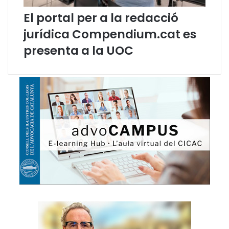
s
l
t
c
El portal per a la redacció
i
a
jurídica Compendium.cat es
c
t
s
a
presenta a la UOC
l
à