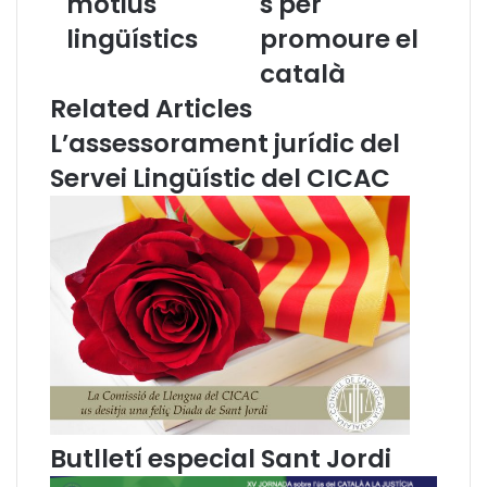
motius
s per
l
o
lingüístics
promoure el
a
b
c
e
català
u
r
Related Articles
s
t
t
p
L’assessorament jurídic del
ò
e
Servei Lingüístic del CICAC
d
r
i
s
a
o
d
l
e
·
l
l
a
i
f
c
i
i
l
t
l
a
a
r
Butlletí especial Sant Jordi
a
s
u
u