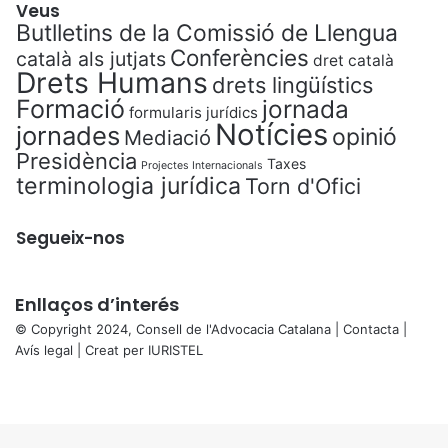
Veus
Butlletins de la Comissió de Llengua
Conferències
català als jutjats
dret català
Drets Humans
drets lingüístics
Formació
jornada
formularis jurídics
Notícies
jornades
opinió
Mediació
Presidència
Taxes
Projectes Internacionals
terminologia jurídica
Torn d'Ofici
Segueix-nos
Enllaços d’interés
© Copyright 2024, Consell de l'Advocacia Catalana |
Contacta
|
Avís legal
| Creat per
IURISTEL
X
Facebook
X
WhatsApp
Telegram
Viber
Back
to