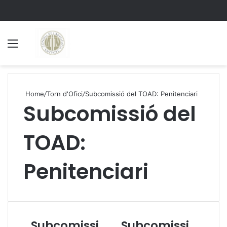
Menu
S
Home
/
Torn d'Ofici
/
Subcomissió del TOAD: Penitenciari
Subcomissió del
TOAD:
Penitenciari
Subcomissi
Subcomissi
S
S