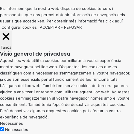
top
button
Els informem que la nostra web disposa de cookies tercers i
permanents, que ens permet obtenir informació de navegació dels
usuaris que accedeixen. Per obtenir més informació fes click
aquí
Configurar cookies
ACCEPTAR
-
REFUSAR
Tanca
Visió general de privadesa
Aquest lloc web utilitza cookies per millorar la vostra experiència
mentre navegueu pel lloc web. D’aquestes, les cookies que es
classifiquen com a necessàries s’emmagatzemen al vostre navegador,
ja que són essencials per al funcionament de les funcionalitats
bàsiques del lloc web. També fem servir cookies de tercers que ens
ajuden a analitzar i entendre com utilitzeu aquest lloc web. Aquestes
cookies s’emmagatzemaran al vostre navegador només amb el vostre
consentiment. També teniu l’opció de desactivar aquestes cookies.
Però desactivar algunes d’aquestes cookies pot afectar la vostra
experiència de navegació.
Necessaries
Necessaries