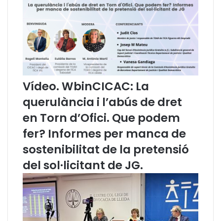
r
e
a
n
n
i
g
t
e
e
r
n
i
c
a
i
Vídeo. WbinCICAC: La
a
r
querulància i l’abús de dret
i
en Torn d’Ofici. Que podem
fer? Informes per manca de
sostenibilitat de la pretensió
del sol·licitant de JG.