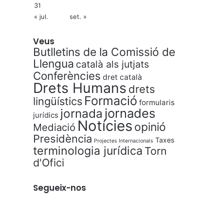
31
« jul.
set. »
Veus
Butlletins de la Comissió de
Llengua
català als jutjats
Conferències
dret català
Drets Humans
drets
Formació
lingüístics
formularis
jornades
jornada
jurídics
Notícies
opinió
Mediació
Presidència
Taxes
Projectes Internacionals
terminologia jurídica
Torn
d'Ofici
Segueix-nos