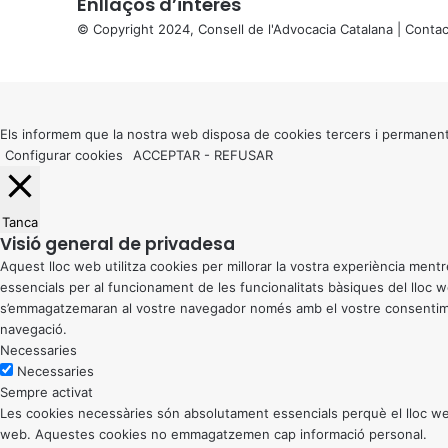
Enllaços d’interés
© Copyright 2024, Consell de l'Advocacia Catalana |
Contac
X
Back
to
top
button
Els informem que la nostra web disposa de cookies tercers i permanent
Configurar cookies
ACCEPTAR
-
REFUSAR
Tanca
Visió general de privadesa
Aquest lloc web utilitza cookies per millorar la vostra experiència me
essencials per al funcionament de les funcionalitats bàsiques del lloc
s’emmagatzemaran al vostre navegador només amb el vostre consentiment
navegació.
Necessaries
Necessaries
Sempre activat
Les cookies necessàries són absolutament essencials perquè el lloc web
web. Aquestes cookies no emmagatzemen cap informació personal.