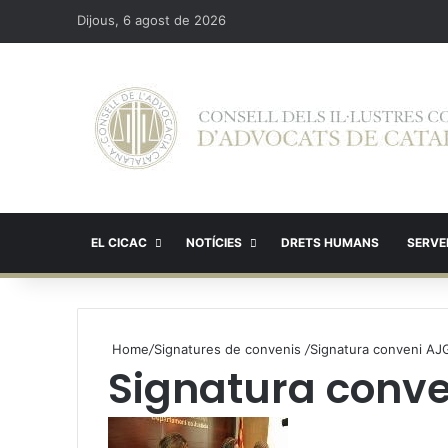
Dijous, 6 agost de 2026
EL CICAC
NOTÍCIES
DRETS HUMANS
SERVEI
Home
/
Signatures de convenis
/
Signatura conveni AJ
Signatura conve