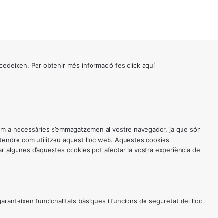
cedeixen. Per obtenir més informació fes click
aquí
 com a necessàries s’emmagatzemen al vostre navegador, ja que són
entendre com utilitzeu aquest lloc web. Aquestes cookies
 algunes d’aquestes cookies pot afectar la vostra experiència de
anteixen funcionalitats bàsiques i funcions de seguretat del lloc