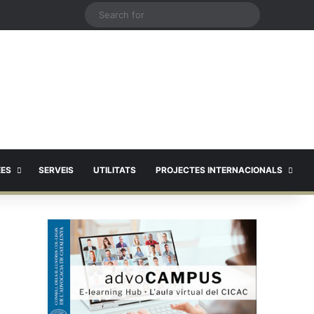
X
Search
for
EES
SERVEIS
UTILITATS
PROJECTES INTERNACIONALS