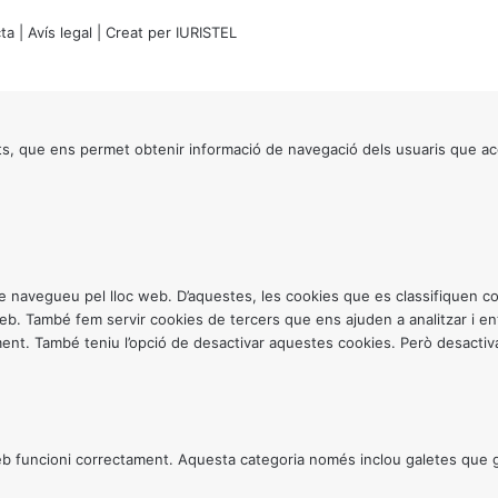
ta
|
Avís legal
| Creat per
IURISTEL
s, que ens permet obtenir informació de navegació dels usuaris que ac
ntre navegueu pel lloc web. D’aquestes, les cookies que es classifiquen
 web. També fem servir cookies de tercers que ens ajuden a analitzar i 
. També teniu l’opció de desactivar aquestes cookies. Però desactivar
 funcioni correctament. Aquesta categoria només inclou galetes que gar