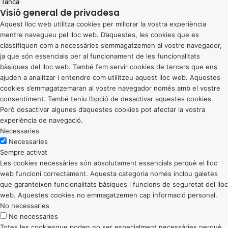
Tanca
Visió general de privadesa
Aquest lloc web utilitza cookies per millorar la vostra experiència
mentre navegueu pel lloc web. D’aquestes, les cookies que es
classifiquen com a necessàries s’emmagatzemen al vostre navegador,
ja que són essencials per al funcionament de les funcionalitats
bàsiques del lloc web. També fem servir cookies de tercers que ens
ajuden a analitzar i entendre com utilitzeu aquest lloc web. Aquestes
cookies s’emmagatzemaran al vostre navegador només amb el vostre
consentiment. També teniu l’opció de desactivar aquestes cookies.
Però desactivar algunes d’aquestes cookies pot afectar la vostra
experiència de navegació.
Necessaries
Necessaries
Sempre activat
Les cookies necessàries són absolutament essencials perquè el lloc
web funcioni correctament. Aquesta categoria només inclou galetes
que garanteixen funcionalitats bàsiques i funcions de seguretat del lloc
web. Aquestes cookies no emmagatzemen cap informació personal.
No necessaries
No necessaries
Totes les cookiesque poden no ser especialment necessàries perquè