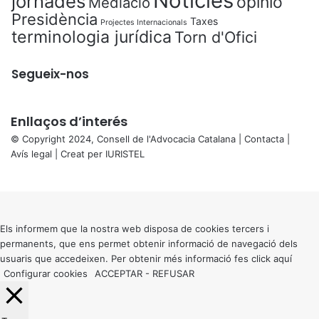
Notícies
jornades
opinió
Mediació
Presidència
Taxes
Projectes Internacionals
terminologia jurídica
Torn d'Ofici
Segueix-nos
Enllaços d’interés
© Copyright 2024, Consell de l'Advocacia Catalana |
Contacta
|
Avís legal
| Creat per
IURISTEL
X
Back
to
top
button
Els informem que la nostra web disposa de cookies tercers i
permanents, que ens permet obtenir informació de navegació dels
usuaris que accedeixen. Per obtenir més informació fes click
aquí
Configurar cookies
ACCEPTAR
-
REFUSAR