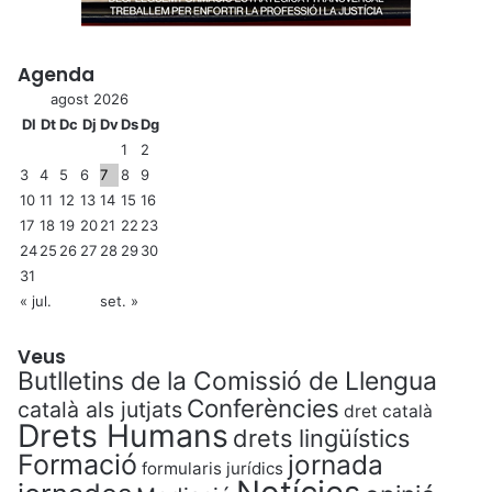
Agenda
agost 2026
Dl
Dt
Dc
Dj
Dv
Ds
Dg
1
2
3
4
5
6
7
8
9
10
11
12
13
14
15
16
17
18
19
20
21
22
23
24
25
26
27
28
29
30
31
« jul.
set. »
Veus
Butlletins de la Comissió de Llengua
Conferències
català als jutjats
dret català
Drets Humans
drets lingüístics
Formació
jornada
formularis jurídics