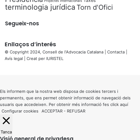
Taxes
Projectes Internacionals
terminologia jurídica
Torn d'Ofici
Segueix-nos
Enllaços d’interés
© Copyright 2024, Consell de l'Advocacia Catalana |
Contacta
|
Avís legal
| Creat per
IURISTEL
X
Back
to
top
button
Els informem que la nostra web disposa de cookies tercers i
permanents, que ens permet obtenir informació de navegació dels
usuaris que accedeixen. Per obtenir més informació fes click
aquí
Configurar cookies
ACCEPTAR
-
REFUSAR
Tanca
Visió general de privadesa