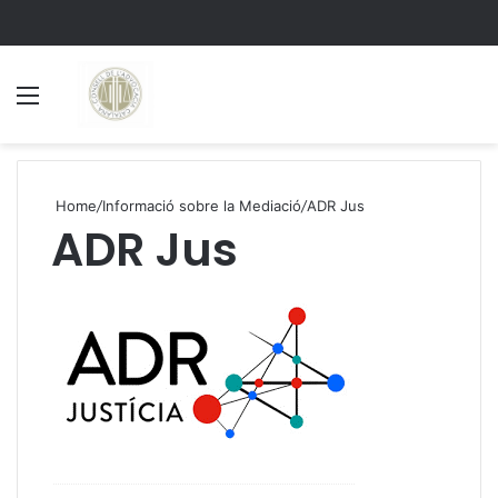
Menu
S
Home
/
Informació sobre la Mediació
/
ADR Jus
ADR Jus