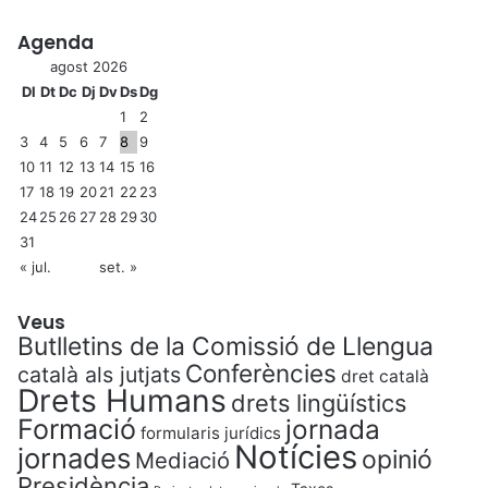
Agenda
agost 2026
Dl
Dt
Dc
Dj
Dv
Ds
Dg
1
2
3
4
5
6
7
8
9
10
11
12
13
14
15
16
17
18
19
20
21
22
23
24
25
26
27
28
29
30
31
« jul.
set. »
Veus
Butlletins de la Comissió de Llengua
Conferències
català als jutjats
dret català
Drets Humans
drets lingüístics
Formació
jornada
formularis jurídics
Notícies
jornades
opinió
Mediació
Presidència