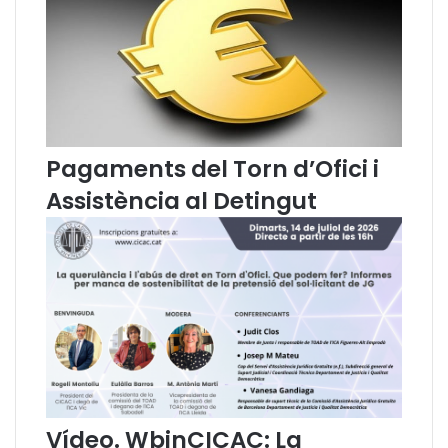
a
m
a
c
i
ó
/
D
Pagaments del Torn d’Ofici i
e
Assistència al Detingut
n
ú
n
c
i
a
/
Q
u
e
i
x
Vídeo. WbinCICAC: La