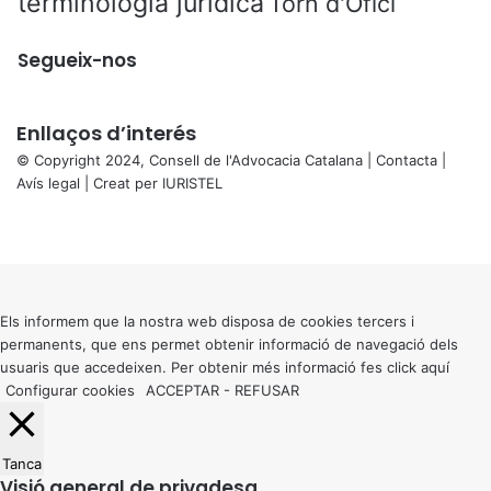
terminologia jurídica
Torn d'Ofici
Segueix-nos
Enllaços d’interés
© Copyright 2024, Consell de l'Advocacia Catalana |
Contacta
|
Avís legal
| Creat per
IURISTEL
X
Facebook
X
WhatsApp
Telegram
Viber
Back
to
top
button
Els informem que la nostra web disposa de cookies tercers i
permanents, que ens permet obtenir informació de navegació dels
usuaris que accedeixen. Per obtenir més informació fes click
aquí
Configurar cookies
ACCEPTAR
-
REFUSAR
Tanca
Visió general de privadesa