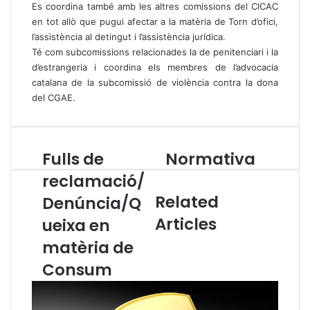
Es coordina també amb les altres comissions del CICAC
en tot allò que pugui afectar a la matèria de Torn d’ofici,
l’assistència al detingut i l’assistència jurídica.
Té com subcomissions relacionades la de penitenciari i la
d’estrangeria i coordina els membres de l’advocacia
catalana de la subcomissió de violència contra la dona
del CGAE.
Fulls de
Normativa
F
N
u
o
reclamació/
l
r
Related
Denúncia/Q
l
m
s
a
Articles
ueixa en
d
t
e
matèria de
i
r
v
Consum
e
a
c
l