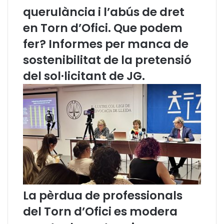
a
querulància i l’abús de dret
e
n
en Torn d’Ofici. Que podem
m
fer? Informes per manca de
a
t
sostenibilitat de la pretensió
è
del sol·licitant de JG.
r
i
a
d
e
C
o
n
s
u
m
La pèrdua de professionals
del Torn d’Ofici es modera