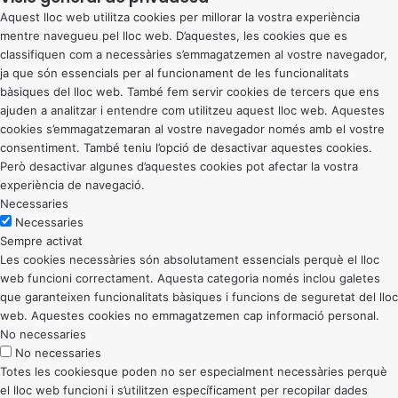
Aquest lloc web utilitza cookies per millorar la vostra experiència
mentre navegueu pel lloc web. D’aquestes, les cookies que es
classifiquen com a necessàries s’emmagatzemen al vostre navegador,
ja que són essencials per al funcionament de les funcionalitats
bàsiques del lloc web. També fem servir cookies de tercers que ens
ajuden a analitzar i entendre com utilitzeu aquest lloc web. Aquestes
cookies s’emmagatzemaran al vostre navegador només amb el vostre
consentiment. També teniu l’opció de desactivar aquestes cookies.
Però desactivar algunes d’aquestes cookies pot afectar la vostra
experiència de navegació.
Necessaries
Necessaries
Sempre activat
Les cookies necessàries són absolutament essencials perquè el lloc
web funcioni correctament. Aquesta categoria només inclou galetes
que garanteixen funcionalitats bàsiques i funcions de seguretat del lloc
web. Aquestes cookies no emmagatzemen cap informació personal.
No necessaries
No necessaries
Totes les cookiesque poden no ser especialment necessàries perquè
el lloc web funcioni i s’utilitzen específicament per recopilar dades