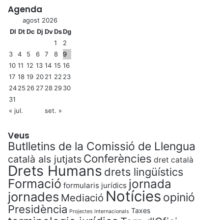
Agenda
agost 2026
Dl
Dt
Dc
Dj
Dv
Ds
Dg
1
2
3
4
5
6
7
8
9
10
11
12
13
14
15
16
17
18
19
20
21
22
23
24
25
26
27
28
29
30
31
« jul.
set. »
Veus
Butlletins de la Comissió de Llengua
Conferències
català als jutjats
dret català
Drets Humans
drets lingüístics
Formació
jornada
formularis jurídics
Notícies
jornades
opinió
Mediació
Presidència
Taxes
Projectes Internacionals