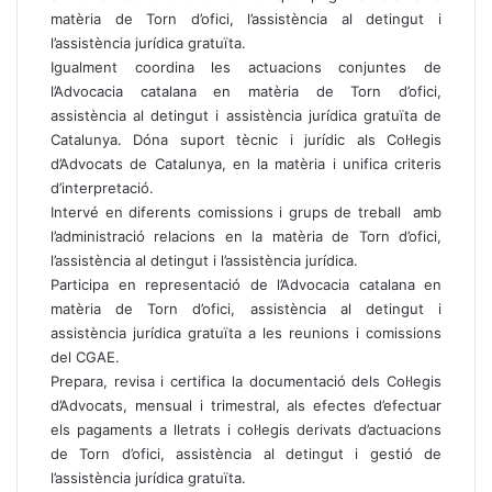
matèria de Torn d’ofici, l’assistència al detingut i
l’assistència jurídica gratuïta.
Igualment coordina les actuacions conjuntes de
l’Advocacia catalana en matèria de Torn d’ofici,
assistència al detingut i assistència jurídica gratuïta de
Catalunya. Dóna suport tècnic i jurídic als Col·legis
d’Advocats de Catalunya, en la matèria i unifica criteris
d’interpretació.
Intervé en diferents comissions i grups de treball amb
l’administració relacions en la matèria de Torn d’ofici,
l’assistència al detingut i l’assistència jurídica.
Participa en representació de l’Advocacia catalana en
matèria de Torn d’ofici, assistència al detingut i
assistència jurídica gratuïta a les reunions i comissions
del CGAE.
Prepara, revisa i certifica la documentació dels Col·legis
d’Advocats, mensual i trimestral, als efectes d’efectuar
els pagaments a lletrats i col·legis derivats d’actuacions
de Torn d’ofici, assistència al detingut i gestió de
l’assistència jurídica gratuïta.