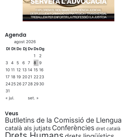
Agenda
agost 2026
Dl
Dt
Dc
Dj
Dv
Ds
Dg
1
2
3
4
5
6
7
8
9
10
11
12
13
14
15
16
17
18
19
20
21
22
23
24
25
26
27
28
29
30
31
« jul.
set. »
Veus
Butlletins de la Comissió de Llengua
Conferències
català als jutjats
dret català
Drets Humans
drets lingüístics