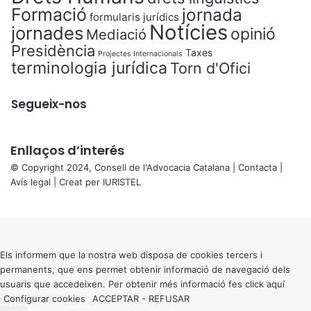
Formació
jornada
formularis jurídics
Notícies
jornades
opinió
Mediació
Presidència
Taxes
Projectes Internacionals
terminologia jurídica
Torn d'Ofici
Segueix-nos
Enllaços d’interés
© Copyright 2024, Consell de l'Advocacia Catalana |
Contacta
|
Avís legal
| Creat per
IURISTEL
X
Back
to
top
button
Els informem que la nostra web disposa de cookies tercers i
permanents, que ens permet obtenir informació de navegació dels
usuaris que accedeixen. Per obtenir més informació fes click
aquí
Configurar cookies
ACCEPTAR
-
REFUSAR