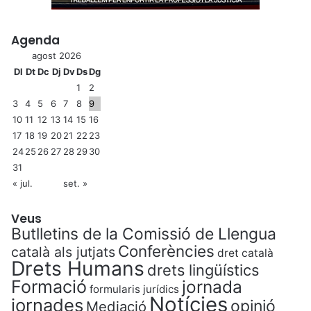
Agenda
agost 2026
Dl
Dt
Dc
Dj
Dv
Ds
Dg
1
2
3
4
5
6
7
8
9
10
11
12
13
14
15
16
17
18
19
20
21
22
23
24
25
26
27
28
29
30
31
« jul.
set. »
Veus
Butlletins de la Comissió de Llengua
Conferències
català als jutjats
dret català
Drets Humans
drets lingüístics
Formació
jornada
formularis jurídics
Notícies
jornades
opinió
Mediació