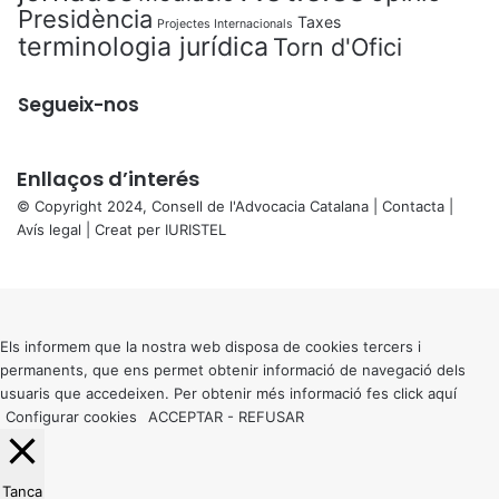
Presidència
Taxes
Projectes Internacionals
terminologia jurídica
Torn d'Ofici
Segueix-nos
Enllaços d’interés
© Copyright 2024, Consell de l'Advocacia Catalana |
Contacta
|
Avís legal
| Creat per
IURISTEL
X
Back
to
top
button
Els informem que la nostra web disposa de cookies tercers i
permanents, que ens permet obtenir informació de navegació dels
usuaris que accedeixen. Per obtenir més informació fes click
aquí
Configurar cookies
ACCEPTAR
-
REFUSAR
Tanca