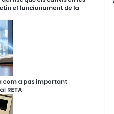
a
etin el funcionament de la
n
e
n
l
a
d
i
m
i
s
s
i
ó
d
a com a pas important
e
G
 al RETA
a
l
l
a
r