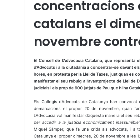
concentracions a
catalans el dim
novembre contra
X
W
T
h
e
El Consell de l’Advocacia Catalana, que representa els
a
l
d’Advocats i a la ciutadania a concentrar-se davant el
t
e
hores, en protesta per la Llei de Taxes, just quan es 
s
g
manifestar el seu rebuig a l’avantprojecte de Llei de 
A
r
judicials i els prop de 900 jutjats de Pau que hi ha Cat
p
a
p
m
Els Col·legis d’Advocats de Catalunya han convocat 
demarcacions el proper 20 de novembre, quan farà 
L’Advocacia vol manifestar d’aquesta manera el seu rebu
per accedir a la justícia econòmicament inassumible’
Miquel Sàmper, que fa una crida als advocats, i a to
Catalunya el proper dimecres, 20 de novembre a les 12