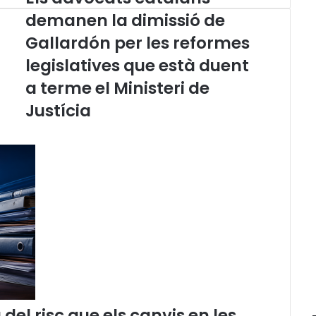
l
demanen la dimissió de
s
Gallardón per les reformes
a
d
legislatives que està duent
v
o
a terme el Ministeri de
c
Justícia
a
t
s
c
a
t
a
l
a
n
s
d
e
m
el risc que els canvis en les