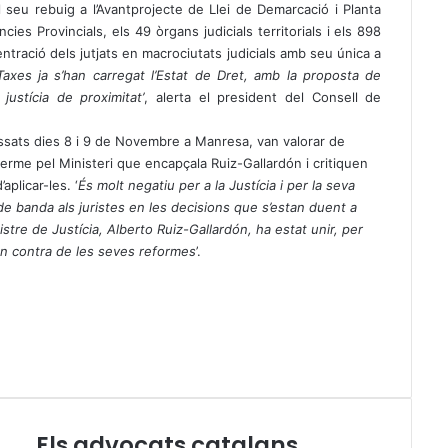
 seu rebuig a l’Avantprojecte de Llei de Demarcació i Planta
ies Provincials, els 49 òrgans judicials territorials i els 898
ntració dels jutjats en macrociutats judicials amb seu única a
Taxes ja s’han carregat l’Estat de Dret, amb la proposta de
justícia de proximitat’
, alerta el president del Consell de
assats dies 8 i 9 de Novembre a Manresa, van valorar de
terme pel Ministeri que encapçala Ruiz-Gallardón i critiquen
aplicar-les. ‘
És molt negatiu per a la Justícia i per la seva
 de banda als juristes en les decisions que s’estan duent a
nistre de Justícia, Alberto Ruiz-Gallardón, ha estat unir, per
 en contra de les seves reformes
’.
Els advocats catalans
E