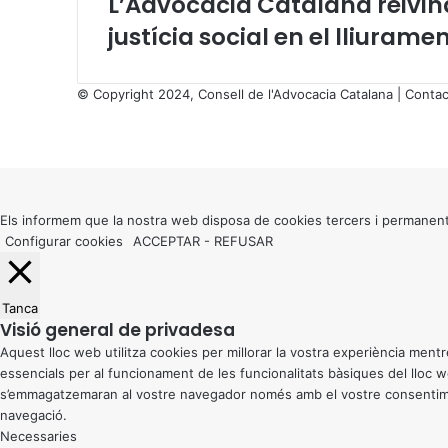
L’Advocacia Catalana reivind
justícia social en el lliurame
© Copyright 2024, Consell de l'Advocacia Catalana |
Contac
X
Facebook
X
WhatsApp
Telegram
Viber
Back
to
top
button
Els informem que la nostra web disposa de cookies tercers i permanent
Configurar cookies
ACCEPTAR
-
REFUSAR
Tanca
Visió general de privadesa
Aquest lloc web utilitza cookies per millorar la vostra experiència me
essencials per al funcionament de les funcionalitats bàsiques del lloc
s’emmagatzemaran al vostre navegador només amb el vostre consentiment
navegació.
Necessaries