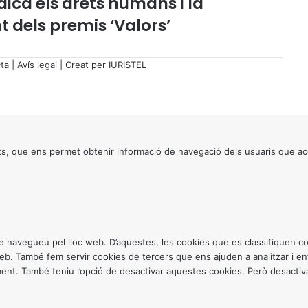
ica els drets humans i la
s
nt dels premis ‘Valors’
l
a
t
ta
|
Avís legal
| Creat per
IURISTEL
i
v
e
s
q
u
s, que ens permet obtenir informació de navegació dels usuaris que ac
e
e
s
t
à
d
u
ntre navegueu pel lloc web. D’aquestes, les cookies que es classifiquen
e
 web. També fem servir cookies de tercers que ens ajuden a analitzar i 
n
. També teniu l’opció de desactivar aquestes cookies. Però desactivar
t
a