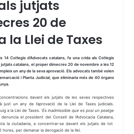
ls jutjats
ecres 20 de
 la Llei de Taxes
 14 Col·legis d’Advocats catalans, fa una crida als Col·legis
s jutjats catalans, el proper dimecres 20 de novembre a les 12
compleix un any de la seva aprovació. Els advocats també volen
Demarcació i Planta Judicial, que eliminaria més de 40 òrgans
alunya.
concentracions davant els jutjats de les seves respectives
just un any de l’aprovació de la Llei de Taxes judicials.
ig a la Llei de Taxes. ‘
És inadmissible que es posi un peatge
denuncia el president del Consell de l’Advocacia Catalana,
ta la ciutadania, a concentrar-se davant els jutjats de tot
 hores, per demanar la derogació de la llei.