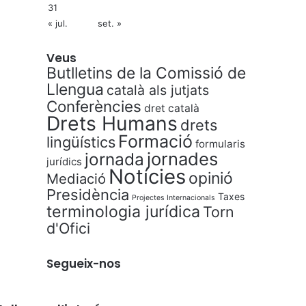
31
« jul.
set. »
Veus
Butlletins de la Comissió de
Llengua
català als jutjats
Conferències
dret català
Drets Humans
drets
Formació
lingüístics
formularis
jornades
jornada
jurídics
Notícies
opinió
Mediació
Presidència
Taxes
Projectes Internacionals
terminologia jurídica
Torn
d'Ofici
Segueix-nos