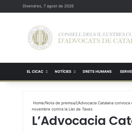
Divendres, 7 agost de 2026
EL CICAC
NOTÍCIES
DRETS HUMANS
SERVEI
Home
/
Nota de premsa
/
L’Advocacia Catalana convoca c
novembre contra la Llei de Taxes
L’Advocacia Ca