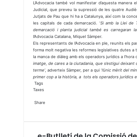
L’Advocacia també vol manifestar d’aquesta manera el
Judicial, que preveu la supressió de les quatre Audiènc
Jutjats de Pau que hi ha a Catalunya, així com la conce
les capitals de cada demarcació. ‘
Si amb la Llei de 
demarcació i planta judicial també es carregaran la 
l’Advocacia Catalana, Miquel Sàmper.
Els representants de l’Advocacia en ple, reunits els p
forma molt negativa les reformes legislatives dutes a 
la manca de diàleg amb els operadors jurídics a l’hora d’
imatge, de cares a la ciutadania, que s’estigui deixant
terme’
, adverteix Sàmper, per a qui ‘
l’únic mèrit del mi
primer cop a la història, a tots els operadors jurídics
Tags
Taxes
X
W
T
Share
h
e
X
a
l
W
T
S
P
t
e
h
e
h
r
s
g
a
l
a
i
A
r
t
e
r
n
e-Butlletí de la Comissió de
e
p
a
s
g
e
t