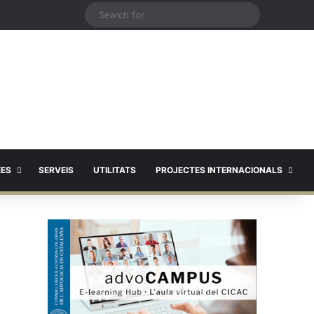
X
Search
for
EES
SERVEIS
UTILITATS
PROJECTES INTERNACIONALS