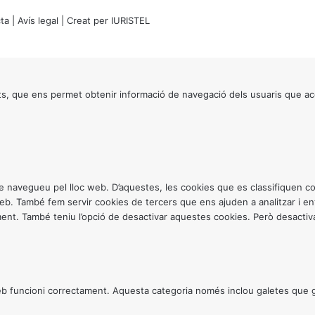
ta
|
Avís legal
| Creat per
IURISTEL
s, que ens permet obtenir informació de navegació dels usuaris que ac
ntre navegueu pel lloc web. D’aquestes, les cookies que es classifiquen
 web. També fem servir cookies de tercers que ens ajuden a analitzar i 
. També teniu l’opció de desactivar aquestes cookies. Però desactivar
 funcioni correctament. Aquesta categoria només inclou galetes que gar