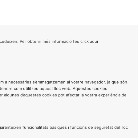
cedeixen. Per obtenir més informació fes click
aquí
 com a necessàries s’emmagatzemen al vostre navegador, ja que són
entendre com utilitzeu aquest lloc web. Aquestes cookies
 algunes d’aquestes cookies pot afectar la vostra experiència de
anteixen funcionalitats bàsiques i funcions de seguretat del lloc