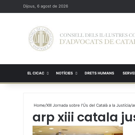
Dijous, 6 agost de 2026
EL CICAC
NOTÍCIES
DRETS HUMANS
SERVEI
Home
/
XIII Jornada sobre l'Ús del Català a la Justícia
/
a
arp xiii catala ju