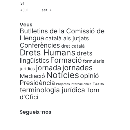
31
« jul.
set. »
Veus
Butlletins de la Comissió de
Llengua
català als jutjats
Conferències
dret català
Drets Humans
drets
Formació
lingüístics
formularis
jornades
jornada
jurídics
Notícies
opinió
Mediació
Presidència
Taxes
Projectes Internacionals
terminologia jurídica
Torn
d'Ofici
Segueix-nos