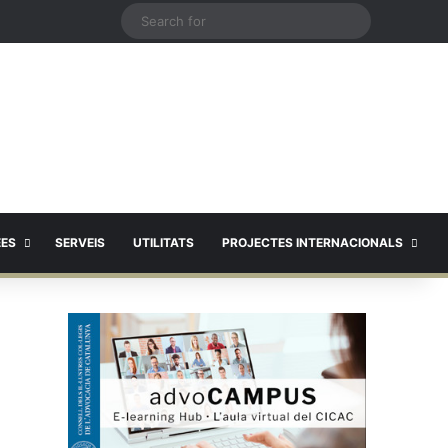
X
Search
for
EES
SERVEIS
UTILITATS
PROJECTES INTERNACIONALS