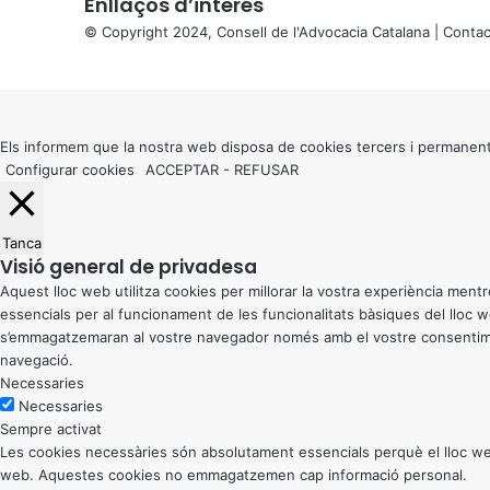
Enllaços d’interés
© Copyright 2024, Consell de l'Advocacia Catalana |
Contac
X
Back
to
top
button
Els informem que la nostra web disposa de cookies tercers i permanent
Configurar cookies
ACCEPTAR
-
REFUSAR
Tanca
Visió general de privadesa
Aquest lloc web utilitza cookies per millorar la vostra experiència me
essencials per al funcionament de les funcionalitats bàsiques del lloc
s’emmagatzemaran al vostre navegador només amb el vostre consentiment
navegació.
Necessaries
Necessaries
Sempre activat
Les cookies necessàries són absolutament essencials perquè el lloc web
web. Aquestes cookies no emmagatzemen cap informació personal.